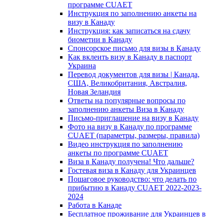
программе CUAET
Инструкция по заполнению анкеты на
визу в Канаду
Инструкция: как записаться на сдачу
биометии в Канаду
Спонсорское письмо для визы в Канаду
Как вклеить визу в Канаду в паспорт
Украина
Перевод документов для визы | Канада,
США, Великобритания, Австралия,
Новая Зеландия
Ответы на популярные вопросы по
заполнению анкеты Виза в Канаду
Письмо-приглашение на визу в Канаду
Фото на визу в Канаду по программе
CUAET (параметры, размеры, правила)
Видео инструкция по заполнению
анкеты по программе CUAET
Виза в Канаду получена! Что дальше?
Гостевая виза в Канаду для Украинцев
Пошаговое руководство: что делать по
прибытию в Канаду CUAET 2022-2023-
2024
Работа в Канаде
Бесплатное проживание для Украинцев в