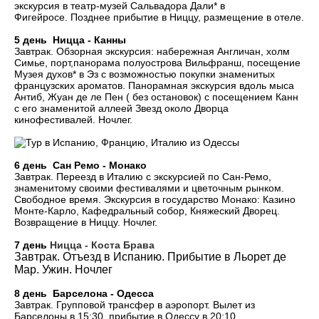
экскурсия в театр-музей Сальвадора Дали* в
Фигейросе. Позднее прибытие в Ниццу, размещение в отеле.
5 день Ницца - Канны
Завтрак. Обзорная экскурсия: набережная Англичан, холм
Симье, порт,панорама полуострова Вильфранш, посещение
Музея духов* в Эз с возможностью покупки знаменитых
французских ароматов. Панорамная экскурсия вдоль мыса
Антиб, Жуан де ле Пен ( без остановок) с посещением Канн
с его знаменитой аллеей Звезд около Дворца
кинофестивалей. Ночлег.
6 день Сан Ремо - Монако
Завтрак. Переезд в Италию с экскурсией по Сан-Ремо,
знаменитому своими фестивалями и цветочным рынком.
Свободное время. Экскурсия в государство Монако: Казино
Монте-Карло, Кафедральный собор, Княжеский Дворец.
Возвращение в Ниццу. Ночлег.
7 день
Ницца - Коста Брава
Завтрак. Отъезд в Испанию. Прибытие в Льорет де
Мар. Ужин. Ночлег
8 день
Барселона - Одесса
Завтрак. Групповой трансфер в аэропорт. Вылет из
Барселоны в 15:30, прибытие в Одессу в 20:10.