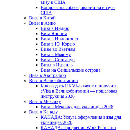
визу в США
Вопросы на собеседовании на визу в
США
Виза в Китай
Визы в Азию
Виза в Индию
Виза Япония
Виза в Индонезию
Виза в Ю. Корею
Визы во Вьетнам
Виза в Мьянму
Виза в Сингапур
Визы в Израиль
Виза на Сейшельские острова
Виза в Австралию
Виза в Великобританию
Как создать UKVI-аккаунт и получить
eVisa в Великобритании — пошаговая
инструкция 2026
Виза в Мексику
Виза в Мексику для украинцев 2026
Виза в Канаду
КАНАДА: Услуга оформления визы для
украинцев 2026
КАНАДА: Продление Work Permit по