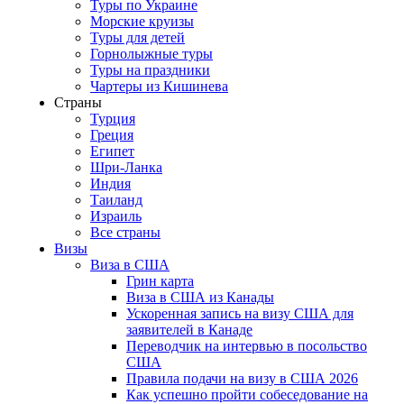
Туры по Украине
Морские круизы
Туры для детей
Горнолыжные туры
Туры на праздники
Чартеры из Кишинева
Страны
Турция
Греция
Египет
Шри-Ланка
Индия
Таиланд
Израиль
Все страны
Визы
Виза в США
Грин карта
Виза в США из Канады
Ускоренная запись на визу США для
заявителей в Канаде
Переводчик на интервью в посольство
США
Правила подачи на визу в США 2026
Как успешно пройти собеседование на