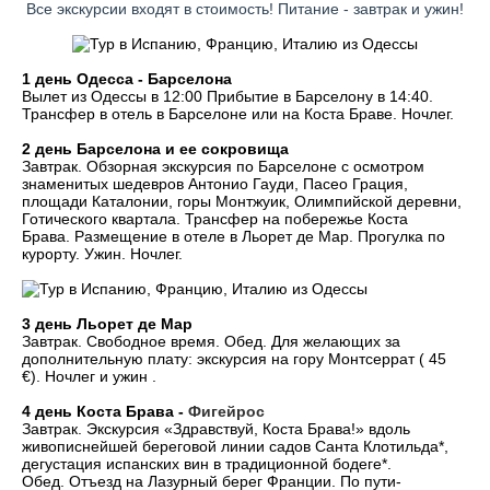
Все экскурсии входят в стоимость! Питание - завтрак и ужин!
1 день Одесса - Барселона
Вылет из Одессы в 12:00 Прибытие в Барселону в 14:40.
Трансфер в отель в Барселоне или на Коста Браве.
Ночлег.
2 день Барселона и ее сокровища
Завтрак.
Обзорная экскурсия по Барселоне с осмотром
знаменитых шедевров Антонио Гауди, Пасео Грация,
площади Каталонии, горы Монтжуик, Олимпийской деревни,
Готического квартала.
Трансфер на побережье Коста
Брава.
Размещение в отеле в Льорет де Мар.
Прогулка по
курорту. Ужин. Ночлег.
3 день Льорет де Мар
Завтрак. Свободное время. Обед. Для желающих за
дополнительную плату: экскурсия на гору Монтсеррат ( 45
€). Ночлег и ужин .
4 день Коста Брава -
Фигейрос
Завтрак. Экскурсия «Здравствуй, Коста Брава!» вдоль
живописнейшей береговой линии садов Санта Клотильда*,
дегустация испанских вин в традиционной бодеге*.
Обед.
Отъезд на Лазурный берег Франции.
По пути-