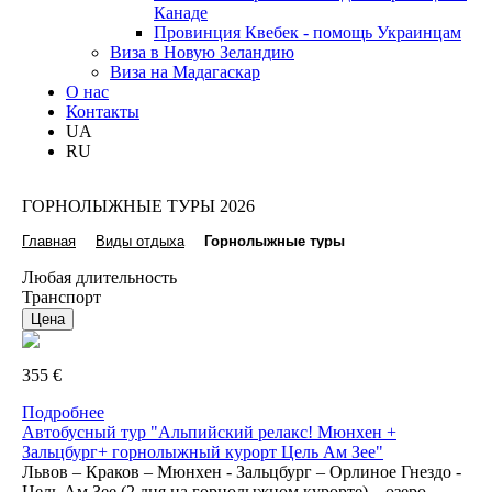
Канаде
Провинция Квебек - помощь Украинцам
Виза в Новую Зеландию
Виза на Мадагаскар
О нас
Контакты
UA
RU
ГОРНОЛЫЖНЫЕ ТУРЫ 2026
Главная
Виды отдыха
Горнолыжные туры
Любая длительность
Транспорт
355 €
Подробнее
Автобусный тур "Альпийский релакс! Мюнхен +
Зальцбург+ горнолыжный курорт Цель Ам Зее"
Львов – Краков – Мюнхен - Зальцбург – Орлиное Гнездо -
Цель Ам Зее (2 дня на горнолыжном курорте) – озеро