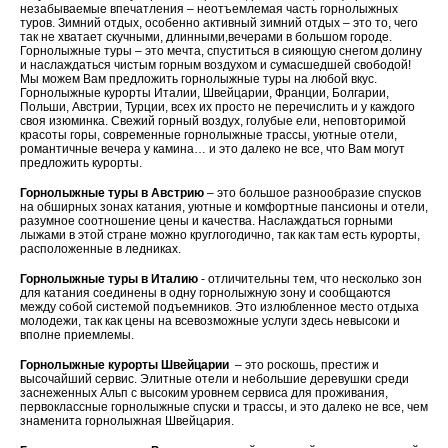
незабываемые впечатления – неотъемлемая часть горнолыжных
туров. Зимний отдых, особенно активный зимний отдых – это то, чего
так не хватает скучными, длинными,вечерами в большом городе.
Горнолыжные туры – это мечта, спуститься в сияющую снегом долину
и наслаждаться чистым горным воздухом и сумасшедшей свободой!
Мы можем Вам предложить горнолыжные туры на любой вкус.
Горнолыжные курорты Италии, Швейцарии, Франции, Болгарии,
Польши, Австрии, Турции, всех их просто не перечислить и у каждого
своя изюминка. Свежий горный воздух, голубые ели, неповторимой
красоты горы, современные горнолыжные трассы, уютные отели,
романтичные вечера у камина… и это далеко не все, что Вам могут
предложить курорты.
Горнолыжные туры в Австрию
– это большое разнообразие спусков
на обширных зонах катания, уютные и комфортные пансионы и отели,
разумное соотношение цены и качества. Наслаждаться горными
лыжами в этой стране можно круглогодично, так как там есть курорты,
расположенные в ледниках.
Горнолыжные туры в Италию
- отличительны тем, что несколько зон
для катания соединены в одну горнолыжную зону и сообщаются
между собой системой подъемников. Это излюбленное место отдыха
молодежи, так как цены на всевозможные услуги здесь невысоки и
вполне приемлемы.
Горнолыжные курорты Швейцарии
– это роскошь, престиж и
высочайший сервис. Элитные отели и небольшие деревушки среди
заснеженных Альп с высоким уровнем сервиса для проживания,
первоклассные горнолыжные спуски и трассы, и это далеко не все, чем
знаменита горнолыжная Швейцария.