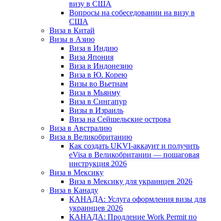
визу в США
Вопросы на собеседовании на визу в
США
Виза в Китай
Визы в Азию
Виза в Индию
Виза Япония
Виза в Индонезию
Виза в Ю. Корею
Визы во Вьетнам
Виза в Мьянму
Виза в Сингапур
Визы в Израиль
Виза на Сейшельские острова
Виза в Австралию
Виза в Великобританию
Как создать UKVI-аккаунт и получить
eVisa в Великобритании — пошаговая
инструкция 2026
Виза в Мексику
Виза в Мексику для украинцев 2026
Виза в Канаду
КАНАДА: Услуга оформления визы для
украинцев 2026
КАНАДА: Продление Work Permit по