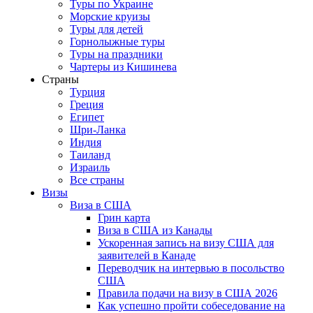
Туры по Украине
Морские круизы
Туры для детей
Горнолыжные туры
Туры на праздники
Чартеры из Кишинева
Страны
Турция
Греция
Египет
Шри-Ланка
Индия
Таиланд
Израиль
Все страны
Визы
Виза в США
Грин карта
Виза в США из Канады
Ускоренная запись на визу США для
заявителей в Канаде
Переводчик на интервью в посольство
США
Правила подачи на визу в США 2026
Как успешно пройти собеседование на