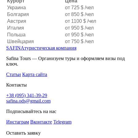
Курорт
Цена
Украина
от 725 $ /чел
Болгария
от 850 $ /чел
Австрия
от 1100 $ /чел
Италия
от 950 $ /чел
Польша
от 950 $ /чел
Швейцария
от 750 $ /чел
SAFINA
туристическая компания
Safina Tours — Организуем туры и оформляем визы под
ключ.
Статьи
Карта сайта
Контакты
+38 (095) 341-39-29
safina.ods@gmail.com
Подписывайтесь на нас
Инстаграм
Вконтакте
Telegram
Оставить заявку