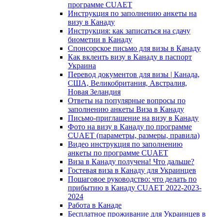
программе CUAET
Инструкция по заполнению анкеты на
визу в Канаду
Инструкция: как записаться на сдачу
биометии в Канаду
Спонсорское письмо для визы в Канаду
Как вклеить визу в Канаду в паспорт
Украина
Перевод документов для визы | Канада,
США, Великобритания, Австралия,
Новая Зеландия
Ответы на популярные вопросы по
заполнению анкеты Виза в Канаду
Письмо-приглашение на визу в Канаду
Фото на визу в Канаду по программе
CUAET (параметры, размеры, правила)
Видео инструкция по заполнению
анкеты по программе CUAET
Виза в Канаду получена! Что дальше?
Гостевая виза в Канаду для Украинцев
Пошаговое руководство: что делать по
прибытию в Канаду CUAET 2022-2023-
2024
Работа в Канаде
Бесплатное проживание для Украинцев в