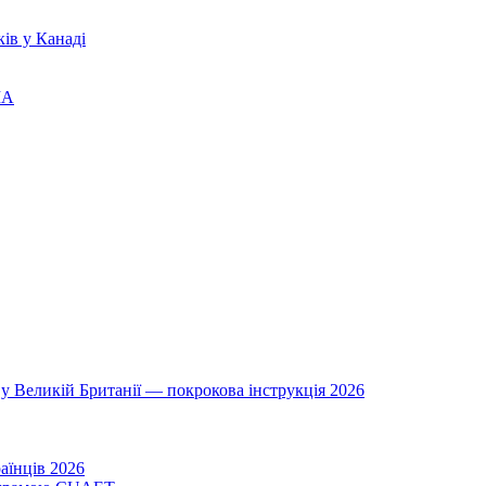
ів у Канаді
ША
у Великій Британії — покрокова інструкція 2026
аїнців 2026