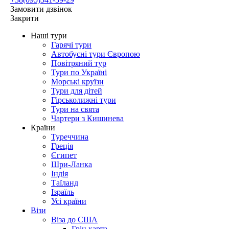
Замовити дзвінок
Закрити
Наші тури
Гарячі тури
Автобусні тури Європою
Повітряний тур
Тури по Україні
Морські круїзи
Тури для дітей
Гірськолижні тури
Тури на свята
Чартери з Кишинева
Країни
Туреччина
Греція
Єгипет
Шри-Ланка
Індія
Таїланд
Ізраїль
Усі країни
Візи
Віза до США
Грін карта