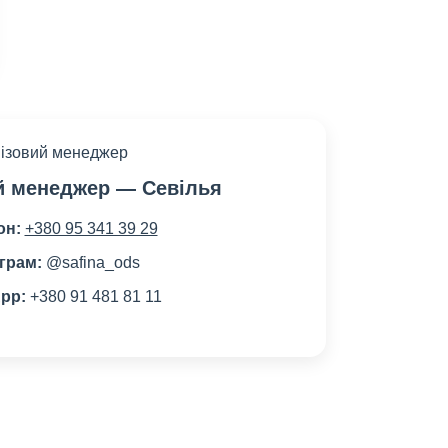
й менеджер — Севілья
он:
+380 95 341 39 29
грам:
@safina_ods
pp:
+380 91 481 81 11