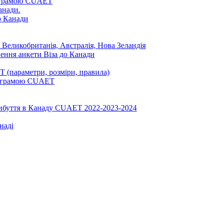
ограмою CUAET
анади.
до Канади
 Великобританія, Австралія, Нова Зеландія
нення анкети Віза до Канади
 (параметри, розміри, правила)
програмою CUAET
рибуття в Канаду CUAET 2022-2023-2024
наді