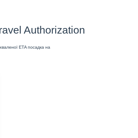
vel Authorization
схваленої ETA посадка на