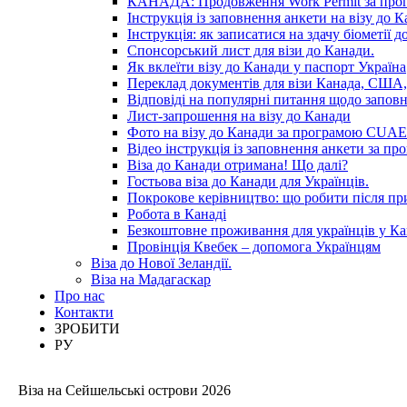
КАНАДА: Продовження Work Permit за пр
Інструкція із заповнення анкети на візу до К
Інструкція: як записатися на здачу біометії 
Спонсорський лист для візи до Канади.
Як вклеїти візу до Канади у паспорт Україна
Переклад документів для візи Канада, США,
Відповіді на популярні питання щодо запов
Лист-запрошення на візу до Канади
Фото на візу до Канади за програмою CUAET
Відео інструкція із заповнення анкети за 
Віза до Канади отримана! Що далі?
Гостьова віза до Канади для Українців.
Покрокове керівництво: що робити після п
Робота в Канаді
Безкоштовне проживання для українців у Ка
Провінція Квебек – допомога Українцям
Віза до Нової Зеландії.
Віза на Мадагаскар
Про нас
Контакти
ЗРОБИТИ
РУ
Віза на Сейшельські острови 2026