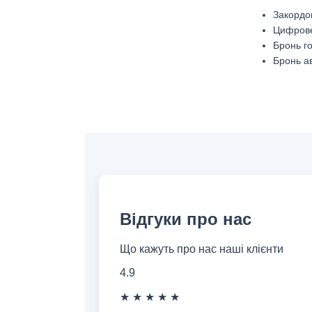
Закордо
Цифров
Бронь г
Бронь ав
Відгуки про нас
Що кажуть про нас наші клієнти
4.9
★
★
★
★
★