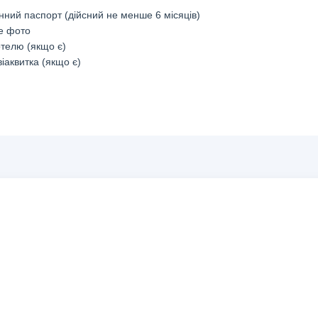
нний паспорт (дійсний не менше 6 місяців)
е фото
отелю (якщо є)
іаквитка (якщо є)