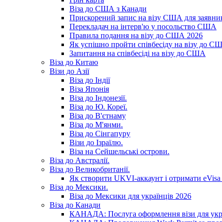
Віза до США з Канади
Прискорений запис на візу США для заявник
Перекладач на інтерв'ю у посольство США
Правила подання на візу до США 2026
Як успішно пройти співбесіду на візу до С
Запитання на співбесіді на візу до США
Віза до Китаю
Візи до Азії
Віза до Індії
Віза Японія
Віза до Індонезії.
Віза до Ю. Кореї.
Віза до В'єтнаму
Віза до М'янми.
Віза до Сінгапуру
Візи до Ізраїлю.
Віза на Сейшельські острови.
Віза до Австралії.
Віза до Великобританії.
Як створити UKVI-аккаунт і отримати eVisa 
Віза до Мексики.
Віза до Мексики для українців 2026
Віза до Канади
КАНАДА: Послуга оформлення візи для укр