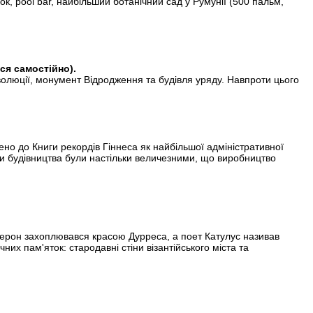
к, pool bar, найбільший ботанічний сад у Румунії (500 пальм,
ся самостійно).
олюції, монумент Відродження та будівля уряду. Навпроти цього
но до Книги рекордів Гіннеса як найбільшої адміністративної
яги будівництва були настільки величезними, що виробництво
іцерон захоплювався красою Дурреса, а поет Катулус називав
их пам'яток: стародавні стіни візантійського міста та