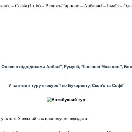
Скоп'є – Софія (1 ніч) – Велико-Тирново – Арбанасі – Ізмаїл – Оде
з Одеси з відвідинами Албанії, Румунії, Північної Македонії, Бол
.
У вартості туру екскурсії по Бухаресту, Скоп'є та Софії
у готелі. У вільний час пропонуємо відвідати: