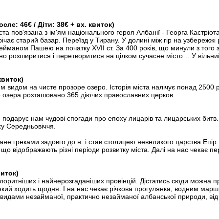
ле: 46€ / Діти: 38€ + вх. квиток)
та пов'язана з ім'ям національного героя Албанії - Георга Кастріо
ає старий базар. Переїзд у Тирану. У долині між гір на узбережжі 
йманом Пашею на початку XVII ст. За 400 років, що минули з того
овно розширитися і перетворитися на цілком сучасне місто… У вільни
квиток)
м видом на чисте прозоре озеро. Історія міста налічує понад 2500 р
о озера розташовано 365 діючих православних церков.
ів», подарує нам чудові спогади про епоху лицарів та лицарських б
у Середньовіччя.
ване греками задовго до н. і став столицею невеликого царства Епір
, що відображають різні періоди розвитку міста. Далі на нас чекає 
виток)
колоритніших і найнерозгаданіших провінцій. Дістатись сюди можна п
який ходить щодня. І на нас чекає річкова прогулянка, водним марш
идами незайманої, практично незайманої албанської природи, від кр