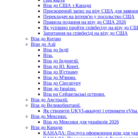
Віза до США з Канади
Прискорений запис на візу США для заявник
Перекладач на інтерв'ю у посольство США
Правила подання на візу до США 2026
Як успішно пройти співбесіду на візу до С
Запитання на співбесіді на візу до США
Віза до Китаю
Візи до Азії
Віза до Індії
Віза.
Віза до Індонезії.
Віза до Ю. Кореї.
Віза до В'єтнаму
Віза до М'янми.
Віза до Сінгапуру
Візи до Ізраїлю.
Віза на Сейшельські острови.
Віза до Австралії.
Віза до Великобританії.
Як створити UKVI-аккаунт і отримати eVisa 
Віза до Мексики.
Віза до Мексики для українців 2026
Віза до Канади
КАНАДА: Послуга оформлення візи для укр