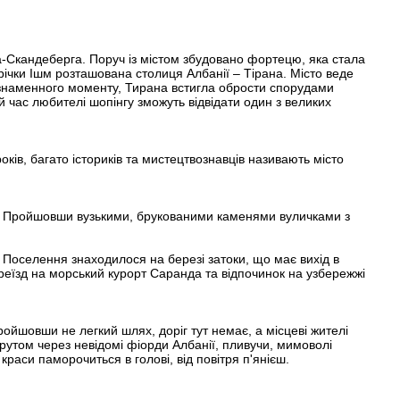
та-Скандеберга. Поруч із містом збудовано фортецю, яка стала
річки Ішм розташована столиця Албанії – Тірана. Місто веде
 знаменного моменту, Тирана встигла обрости спорудами
й час любителі шопінгу зможуть відвідати один з великих
оків, багато істориків та мистецтвознавців називають місто
итв. Пройшовши вузькими, брукованими каменями вуличками з
. Поселення знаходилося на березі затоки, що має вихід в
переїзд на морський курорт Саранда та відпочинок на узбережжі
ройшовши не легкий шлях, доріг тут немає, а місцеві жителі
рутом через невідомі фіорди Албанії, пливучи, мимоволі
аси паморочиться в голові, від повітря п'янієш.