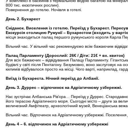
У комплексі 8 басейнів з термальною водою багатою на мінеральні
800 тис. екзотичних рослин).
Повернення до готелю. Ночівля в готелі.
День 2. Бухарест
Сніданок. Виселення із готелю. Переїзд у Бухарест. Перес
Екскурсія столицею Румунії – Бухарестом (входить у варті
місця знаходиться палац першого румунського короля Карла Пе
Вільний час. У вільний час рекомендуємо всім бажаючим відвіда
Палац Парламенту (Дорослий: 26€ / Діти: 21€ + вх. квиток)
Для всіх бажаючих – відвідування Палацу Парламенту. Гігантськ
будівлі у світі після Пентагону. Безумовно, воно заслуговує на
килимів відбувалося просто на місці. Чого варті, наприклад, гар
Виїзд із Бухареста. Нічний переїзд до Албанії.
День 3. Дуррес – відпочинок на Адріатичному узбережжі.
Нас зустрічає Албанська Рів'єра… Переїзд у Дуррес. Стародавнє
його терасою Адріатичного моря. Сьогодні місто – друге за велич
величезний Амфітеатр, археологічний музей, Венеціанська вежа 
Вільний час. Відпочинок на Адріатичному узбережжі. Поселення д
День 4 – 6. відпочинок на Адріатичному узбережжі