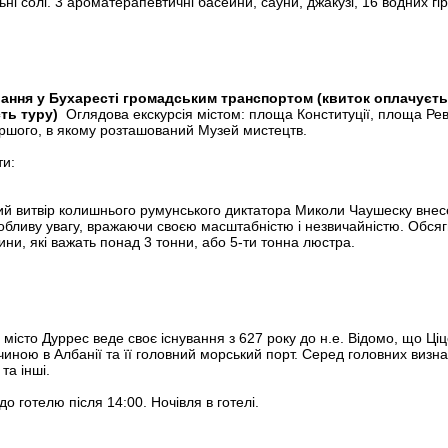
 солі. 3 ароматерапевтичні басейни, сауни, джакузі, 16 водних гіро
ування у Бухаресті громадським транспортом (квиток оплачуєть
сть туру)
Оглядова екскурсія містом: площа Конституції, площа Рев
ршого, в якому розташований Музей мистецтв.
ти:
ий витвір колишнього румунського диктатора Миколи Чаушеску внесе
 особливу увагу, вражаючи своєю масштабністю і незвичайністю. Обс
дини, які важать понад 3 тонни, або 5-ти тонна люстра.
 місто Дуррес веде своє існування з 627 року до н.е. Відомо, що Ц
иною в Албанії та її головний морський порт. Серед головних визначн
та інші.
о готелю після 14:00. Ночівля в готелі.