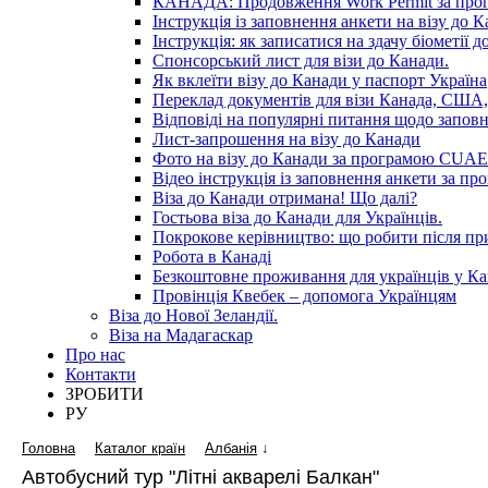
КАНАДА: Продовження Work Permit за пр
Інструкція із заповнення анкети на візу до К
Інструкція: як записатися на здачу біометії 
Спонсорський лист для візи до Канади.
Як вклеїти візу до Канади у паспорт Україна
Переклад документів для візи Канада, США,
Відповіді на популярні питання щодо запов
Лист-запрошення на візу до Канади
Фото на візу до Канади за програмою CUAET
Відео інструкція із заповнення анкети за 
Віза до Канади отримана! Що далі?
Гостьова віза до Канади для Українців.
Покрокове керівництво: що робити після п
Робота в Канаді
Безкоштовне проживання для українців у Ка
Провінція Квебек – допомога Українцям
Віза до Нової Зеландії.
Віза на Мадагаскар
Про нас
Контакти
ЗРОБИТИ
РУ
Головна
Каталог країн
Албанія
↓
Автобусний тур "Літні акварелі Балкан"