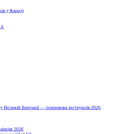
ів у Канаді
ША
у Великій Британії — покрокова інструкція 2026
аїнців 2026