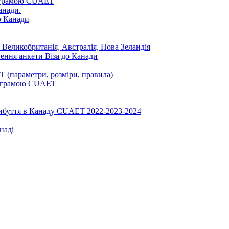
ограмою CUAET
анади.
до Канади
 Великобританія, Австралія, Нова Зеландія
нення анкети Віза до Канади
 (параметри, розміри, правила)
програмою CUAET
рибуття в Канаду CUAET 2022-2023-2024
наді