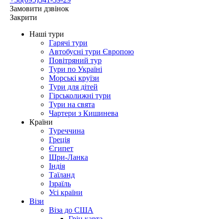
Замовити дзвінок
Закрити
Наші тури
Гарячі тури
Автобусні тури Європою
Повітряний тур
Тури по Україні
Морські круїзи
Тури для дітей
Гірськолижні тури
Тури на свята
Чартери з Кишинева
Країни
Туреччина
Греція
Єгипет
Шри-Ланка
Індія
Таїланд
Ізраїль
Усі країни
Візи
Віза до США
Грін карта