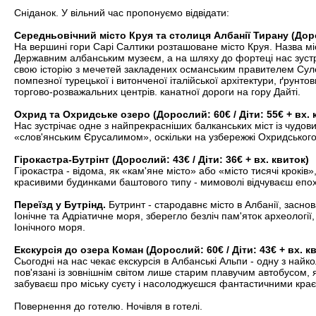
Сніданок. У вільний час пропонуємо відвідати:
Середньовічний місто Круя та столиця Албанії Тирану (Дорос
На вершині гори Сарі Салтики розташоване місто Круя. Назва міс
Державним албанським музеєм, а на шляху до фортеці нас зустріч
свою історію з мечетей закладених османським правителем Суле
помпезної турецької і витонченої італійської архітектури, ґрунт
торгово-розважальних центрів. канатної дороги на гору Дайті.
Охрид та Охридське озеро (Дорослий: 60€ / Діти: 55€ + вх. 
Нас зустрічає одне з найпрекрасніших балканських міст із чудови
«слов'янським Єрусалимом», оскільки на узбережжі Охридськог
Гірокастра-Бутрінт (Дорослий: 43€ / Діти: 36€ + вх. квиток)
Гірокастра - відома, як «кам'яне місто» або «місто тисячі крок
красивими будинками баштового типу - мимоволі відчуваєш епох
Переїзд у Бутрінд.
Бутринт - стародавнє місто в Албанії, засно
Іонічне та Адріатичне моря, зберегло безліч пам'яток археології
Іонічного моря.
Екскурсія до озера Коман (Дорослий: 60€ / Діти: 43€ + вх. к
Сьогодні на нас чекає екскурсія в Албанські Альпи - одну з най
пов'язані із зовнішнім світом лише старим плавучим автобусом, 
забуваєш про міську суєту і насолоджуєшся фантастичними краєв
Повернення до готелю. Ночівля в готелі.