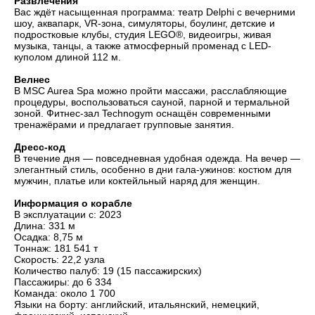
Развлечения
Вас ждёт насыщенная программа: театр Delphi с вечерними
шоу, аквапарк, VR-зона, симуляторы, боулинг, детские и
подростковые клубы, студия LEGO®, видеоигры, живая
музыка, танцы, а также атмосферный променад с LED-
куполом длиной 112 м.
Велнес
В MSC Aurea Spa можно пройти массажи, расслабляющие
процедуры, воспользоваться сауной, парной и термальной
зоной. Фитнес-зал Technogym оснащён современными
тренажёрами и предлагает групповые занятия.
Дресс-код
В течение дня — повседневная удобная одежда. На вечер —
элегантный стиль, особенно в дни гала-ужинов: костюм для
мужчин, платье или коктейльный наряд для женщин.
Информация о корабле
В эксплуатации с: 2023
Длина: 331 м
Осадка: 8,75 м
Тоннаж: 181 541 т
Скорость: 22,2 узла
Количество палуб: 19 (15 пассажирских)
Пассажиры: до 6 334
Команда: около 1 700
Языки на борту: английский, итальянский, немецкий,