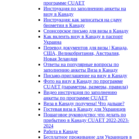
программе CUAET
Инструкция по заполнению анкеты на
визу в Канаду
Инструкция: как записаться на сдачу
биометии в Канаду
Спонсорское письмо для визы в Канаду
Как вклеить визу в Канаду в паспорт
Украина
Перевод документов для визы | Канада,
США, Великобритания, Австралия,
Новая Зеландия
Ответы на популярные вопросы по
заполнению анкеты Виза в Канаду
Письмо-приглашение на визу в Канаду
Фото на визу в Канаду по программе
CUAET (параметры, размеры, правила)
Видео инструкция по заполнению
анкеты по программе CUAET
Виза в Канаду получена! Что дальше?
Гостевая виза в Канаду для Украинцев
Пошаговое руководство: что делать по
прибытию в Канаду CUAET 2022-2023-
2024
Работа в Канаде
Бесплатное проживание для Украинцев в