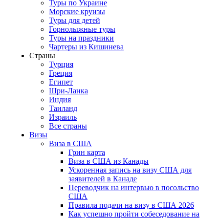
Туры по Украине
Морские круизы
Туры для детей
Горнолыжные туры
Туры на праздники
Чартеры из Кишинева
Страны
Турция
Греция
Египет
Шри-Ланка
Индия
Таиланд
Израиль
Все страны
Визы
Виза в США
Грин карта
Виза в США из Канады
Ускоренная запись на визу США для
заявителей в Канаде
Переводчик на интервью в посольство
США
Правила подачи на визу в США 2026
Как успешно пройти собеседование на