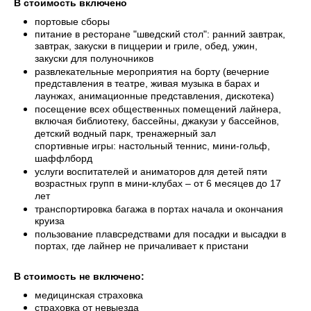
В стоимость включено
портовые сборы
питание в ресторане "шведский стол": ранний завтрак,
завтрак, закуски в пиццерии и гриле, обед, ужин,
закуски для полуночников
развлекательные мероприятия на борту (вечерние
представления в театре, живая музыка в барах и
лаунжах, анимационные представления, дискотека)
посещение всех общественных помещений лайнера,
включая библиотеку, бассейны, джакузи у бассейнов,
детский водный парк, тренажерный зал
спортивные игры: настольный теннис, мини-гольф,
шаффлборд
услуги воспитателей и аниматоров для детей пяти
возрастных групп в мини-клубах – от 6 месяцев до 17
лет
транспортировка багажа в портах начала и окончания
круиза
пользование плавсредствами для посадки и высадки в
портах, где лайнер не причаливает к пристани
В стоимость не включено:
медицинская страховка
страховка от невыезда