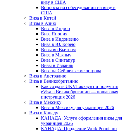
визу в США
Вопросы на собеседовании на визу в
США
Виза в Китай
Визы в Азию
Виза в Индию
Виза Япония
Виза в Индонезию
Виза в Ю. Корею
Визы во Вьетнам
Виза в Мьянму
Виза в Сингапур
Визы в Израиль
Виза на Сейшельские острова
Виза в Австралию
Виза в Великобританию
Как создать UKVI-аккаунт и получить
eVisa в Великобритании — пошаговая
инструкция 2026
Виза в Мексику
Виза в Мексику для украинцев 2026
Виза в Канаду
КАНАДА: Услуга оформления визы для
украинцев 2026
КАНАДА: Продление Work Permit по