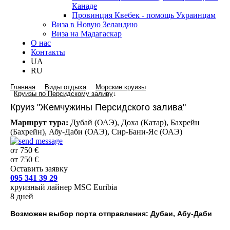
Канаде
Провинция Квебек - помощь Украинцам
Виза в Новую Зеландию
Виза на Мадагаскар
О нас
Контакты
UA
RU
Главная
Виды отдыха
Морские круизы
Круизы по Персидскому заливу
↓
Круиз "Жемчужины Персидского залива"
Маршрут тура:
Дубай (ОАЭ), Доха (Катар), Бахрейн
(Бахрейн), Абу-Даби (ОАЭ), Сир-Бани-Яс (ОАЭ)
от 750 €
от 750 €
Оставить заявку
095 341 39 29
круизный лайнер MSC Euribia
8 дней
Возможен выбор порта отправления:
Дубаи, Абу-Даби