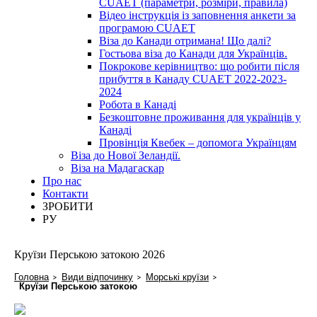
CUAET (параметри, розміри, правила)
Відео інструкція із заповнення анкети за
програмою CUAET
Віза до Канади отримана! Що далі?
Гостьова віза до Канади для Українців.
Покрокове керівництво: що робити після
прибуття в Канаду CUAET 2022-2023-
2024
Робота в Канаді
Безкоштовне проживання для українців у
Канаді
Провінція Квебек – допомога Українцям
Віза до Нової Зеландії.
Віза на Мадагаскар
Про нас
Контакти
ЗРОБИТИ
РУ
Круїзи Перською затокою 2026
Головна
Види відпочинку
Морські круїзи
Круїзи Перською затокою