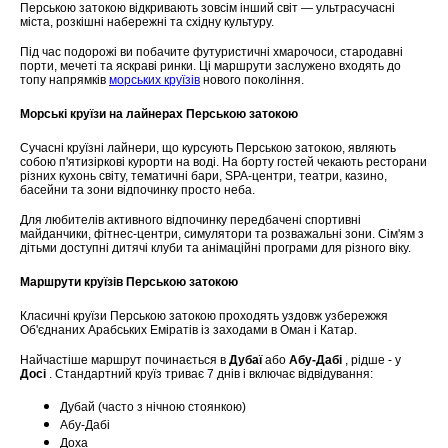
Перською затокою відкривають зовсім інший світ — ультрасучасні
міста, розкішні набережні та східну культуру.
Під час подорожі ви побачите футуристичні хмарочоси, стародавні
порти, мечеті та яскраві ринки. Ці маршрути заслужено входять до
топу напрямків
морських круїзів
нового покоління.
Морські круїзи на лайнерах Перською затокою
Сучасні круїзні лайнери, що курсують Перською затокою, являють
собою п'ятизіркові курорти на воді. На борту гостей чекають ресторани
різних кухонь світу, тематичні бари, SPA-центри, театри, казино,
басейни та зони відпочинку просто неба.
Для любителів активного відпочинку передбачені спортивні
майданчики, фітнес-центри, симулятори та розважальні зони. Сім'ям з
дітьми доступні дитячі клуби та анімаційні програми для різного віку.
Маршрути круїзів Перською затокою
Класичні круїзи Перською затокою проходять уздовж узбережжя
Об'єднаних Арабських Еміратів із заходами в Оман і Катар.
Найчастіше маршрут починається в
Дубаї
або
Абу-Дабі
, рідше - у
Досі
. Стандартний круїз триває 7 днів і включає відвідування:
Дубай (часто з нічною стоянкою)
Абу-Дабі
Доха