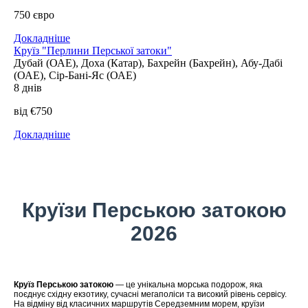
750 євро
Докладніше
Круїз "Перлини Перської затоки"
Дубай (ОАЕ), Доха (Катар), Бахрейн (Бахрейн), Абу-Дабі
(ОАЕ), Сір-Бані-Яс (ОАЕ)
8 днів
від €750
Докладніше
Круїзи Перською затокою
2026
Круїз Перською затокою
— це унікальна морська подорож, яка
поєднує східну екзотику, сучасні мегаполіси та високий рівень сервісу.
На відміну від класичних маршрутів Середземним морем, круїзи