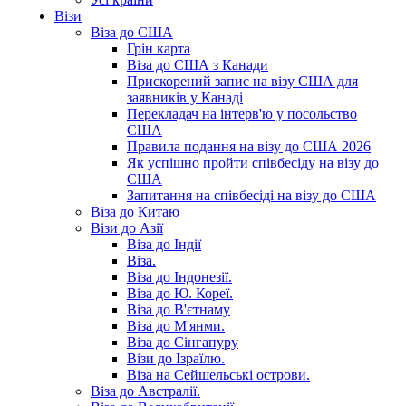
Візи
Віза до США
Грін карта
Віза до США з Канади
Прискорений запис на візу США для
заявників у Канаді
Перекладач на інтерв'ю у посольство
США
Правила подання на візу до США 2026
Як успішно пройти співбесіду на візу до
США
Запитання на співбесіді на візу до США
Віза до Китаю
Візи до Азії
Віза до Індії
Віза.
Віза до Індонезії.
Віза до Ю. Кореї.
Віза до В'єтнаму
Віза до М'янми.
Віза до Сінгапуру
Візи до Ізраїлю.
Віза на Сейшельські острови.
Віза до Австралії.