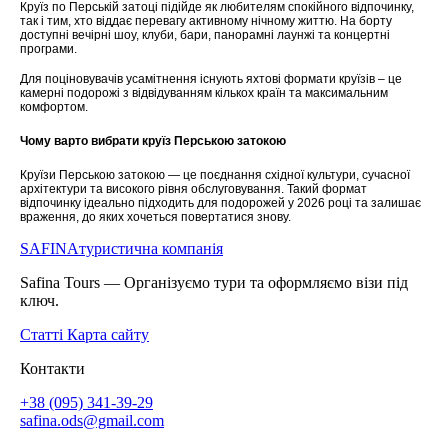
Круїз по Перській затоці підійде як любителям спокійного відпочинку,
так і тим, хто віддає перевагу активному нічному життю. На борту
доступні вечірні шоу, клуби, бари, панорамні лаунжі та концертні
програми.
Для поціновувачів усамітнення існують яхтові формати круїзів – це
камерні подорожі з відвідуванням кількох країн та максимальним
комфортом.
Чому варто вибрати круїз Перською затокою
Круїзи Перською затокою — це поєднання східної культури, сучасної
архітектури та високого рівня обслуговування. Такий формат
відпочинку ідеально підходить для подорожей у 2026 році та залишає
враження, до яких хочеться повертатися знову.
SAFINA
туристична компанія
Safina Tours — Організуємо тури та оформляємо візи під
ключ.
Статті
Карта сайту
Контакти
+38 (095) 341-39-29
safina.ods@gmail.com