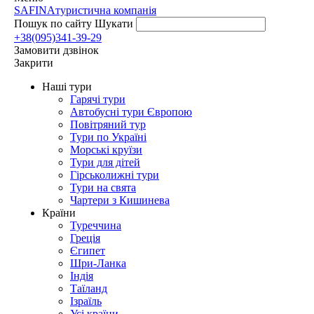
SAFINA
туристична компанія
Пошук по сайту
Шукати
+38(095)341-39-29
Замовити дзвінок
Закрити
Наші тури
Гарячі тури
Автобусні тури Європою
Повітряний тур
Тури по Україні
Морські круїзи
Тури для дітей
Гірськолижні тури
Тури на свята
Чартери з Кишинева
Країни
Туреччина
Греція
Єгипет
Шри-Ланка
Індія
Таїланд
Ізраїль
Усі країни