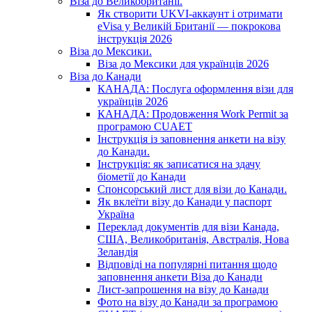
Віза до Великобританії.
Як створити UKVI-аккаунт і отримати
eVisa у Великій Британії — покрокова
інструкція 2026
Віза до Мексики.
Віза до Мексики для українців 2026
Віза до Канади
КАНАДА: Послуга оформлення візи для
українців 2026
КАНАДА: Продовження Work Permit за
програмою CUAET
Інструкція із заповнення анкети на візу
до Канади.
Інструкція: як записатися на здачу
біометії до Канади
Спонсорський лист для візи до Канади.
Як вклеїти візу до Канади у паспорт
Україна
Переклад документів для візи Канада,
США, Великобританія, Австралія, Нова
Зеландія
Відповіді на популярні питання щодо
заповнення анкети Віза до Канади
Лист-запрошення на візу до Канади
Фото на візу до Канади за програмою