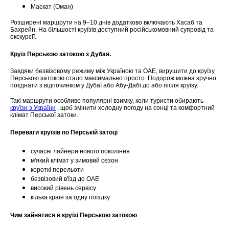
Маскат (Оман)
Розширені маршрути на 9–10 днів додатково включають Хасаб та
Бахрейн. На більшості круїзів доступний російськомовний супровід та
екскурсії.
Круїз Перською затокою з Дубая.
Завдяки безвізовому режиму між Україною та ОАЕ, вирушити до круїзу
Перською затокою стало максимально просто. Подорож можна зручно
поєднати з відпочинком у Дубаї або Абу-Дабі до або після круїзу.
Такі маршрути особливо популярні взимку, коли туристи обирають
круїзи з України
, щоб змінити холодну погоду на сонці та комфортний
клімат Перської затоки.
Переваги круїзів по Перській затоці
сучасні лайнери нового покоління
м'який клімат у зимовий сезон
короткі перельоти
безвізовий в'їзд до ОАЕ
високий рівень сервісу
кілька країн за одну поїздку
Чим зайнятися в круїзі Перською затокою