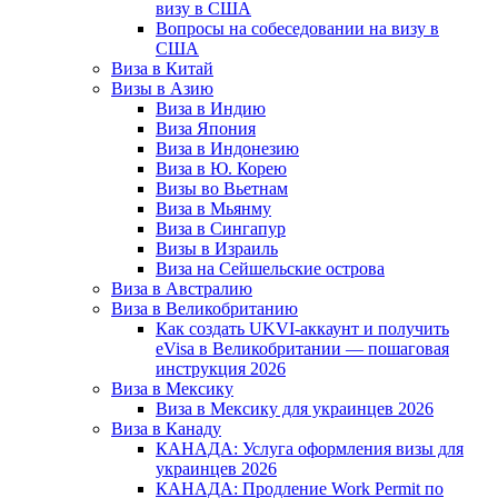
визу в США
Вопросы на собеседовании на визу в
США
Виза в Китай
Визы в Азию
Виза в Индию
Виза Япония
Виза в Индонезию
Виза в Ю. Корею
Визы во Вьетнам
Виза в Мьянму
Виза в Сингапур
Визы в Израиль
Виза на Сейшельские острова
Виза в Австралию
Виза в Великобританию
Как создать UKVI-аккаунт и получить
eVisa в Великобритании — пошаговая
инструкция 2026
Виза в Мексику
Виза в Мексику для украинцев 2026
Виза в Канаду
КАНАДА: Услуга оформления визы для
украинцев 2026
КАНАДА: Продление Work Permit по