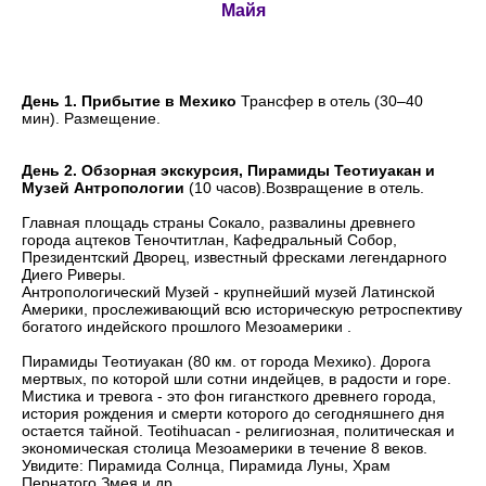
Майя
День 1. Прибытие в Мехико
Трансфер в отель (30–40
мин). Размещение.
День 2. Обзорная экскурсия, Пирамиды Теотиуакан и
Музей Антропологии
(10 часов).Возвращение в отель.
Главная площадь страны Сокало, развалины древнего
города ацтеков Теночтитлан, Кафедральный Собор,
Президентский Дворец, известный фресками легендарного
Диего Риверы.
Антропологический Музей - крупнейший музей Латинской
Америки, прослеживающий всю историческую ретроспективу
богатого индейского прошлого Мезоамерики .
Пирамиды Теотиуакан (80 км. от города Мехико). Дорога
мертвых, по которой шли сотни индейцев, в радости и горе.
Мистика и тревога - это фон гигансткого древнего города,
история рождения и смерти которого до сегодняшнего дня
остается тайной. Teotihuacan - религиозная, политическая и
экономическая столица Мезоамерики в течение 8 веков.
Увидите: Пирамида Солнца, Пирамида Луны, Храм
Пернатого Змея и др.