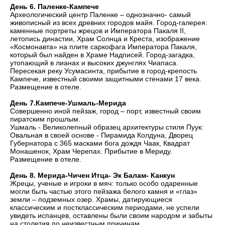
День 6. Паленке-Кампече
Археологический центр Паленке – однозначно- самый
живописный из всех древних городов майя. Город-галерея:
каменные портреты жрецов и Императора Пакаля II,
летопись династии, Храм Солнца и Креста, изображение
«Космонавта» на плите саркофага Императора Пакаля,
который был найден в Храме Надписей. Город-загадка,
утопающий в лианах и высоких джунглях Чиапаса.
Пересекая реку Усумасинта, прибытие в город-крепость
Кампече, известный своими защитными стенами 17 века.
Размещение в отеле.
День 7.Кампече-Ушмаль-Мерида
Совершенно иной пейзаж, город – порт, известный своим
пиратским прошлым.
Ушмаль - Великолепный образец архитектуры стиля Пуук:
Овальная в своей основе - Пирамида Колдуна, Дворец
Губернатора с 365 масками бога дождя Чаак, Квадрат
Монашенок, Храм Черепах. Прибытие в Мериду.
Размещение в отеле.
День 8. Мерида-Чичен Итца- Эк Балам- Канкун
Жрецы, ученые и игроки в мяч: только особо одаренные
могли быть частью этого пейзажа белого камня и «глаз»
земли – подземных озер. Храмы, датирующиеся
классическим и постклассическим периодами, не успели
увидеть испанцев, оставлены были своим народом и забыты
на столетия по неизвестным причинам.