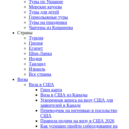
Туры по Украине
Морские круизы
Туры для детей
Горнолыжные туры
Туры на праздники
Чартеры из Кишинева
Страны
Турция
Греция
Египет
Шри-Ланка
Индия
Таиланд
Израиль
Все страны
Визы
Виза в США
Грин карта
Виза в США из Канады
Ускоренная запись на визу США для
заявителей в Канаде
Переводчик на интервью в посольство
США
Правила подачи на визу в США 2026
Как успешно пройти собеседование на