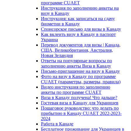
программе CUAET
Инструкция по заполнению анкеты на
визу в Канаду
Инструкция: как записаться на сдачу
биометии в Канаду
Спонсорское письмо для визы в Канаду
Как вклеить визу в Канаду в паспорт
Украина
Перевод документов для визы | Канада,
США, Великобритания, Австралия,
Новая Зеландия
Ответы на популярные вопросы по
заполнению анкеты Виза в Канаду
Письмо-приглашение на визу в Канаду
Фото на визу в Канаду по программе
CUAET (параметры, размеры, правила)
Видео инструкция по заполнению
анкеты по программе CUAET
Виза в Канаду получена! Что дальше?
Гостевая виза в Канаду для Украинцев
Пошаговое руководство: что делать по
прибытию в Канаду CUAET 2022-2023-
2024
Работа в Канаде
Бесплатное проживание для Украинцев в