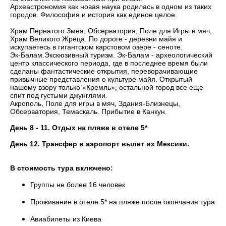
Археастрономия как новая наука родилась в одном из таких
городов. Философия и история как единое целое.
Храм Пернатого Змея, Обсерватория, Поле для Игры в мяч,
Храм Великого Жреца. По дороге - деревни майя и
искупаетесь в гигантском карстовом озере - сеноте.
Эк-Балам.Экскюзивный туризм. Эк-Балам - археологический
центр классического периода, где в последнее время были
сделаны фантастические открытия, переворачивающие
привычные представления о культуре майя. Открытый
нашему взору только «Кремль», остальной город все еще
спит под густыми джунглями.
Акрополь, Поле для игры в мяч, Здания-Близнецы,
Обсерватория, Темаскаль. Прибытие в Канкун.
День 8 - 11. Отдых на пляже в отеле 5*
День 12. Трансфер в аэропорт вылет их Мексики.
В стоимость тура включено:
Группы не более 16 человек
Проживание в отеле 5* на пляже после окончания тура
Авиабилеты из Киева