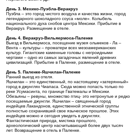
День 3. Мехико-Пуэбла-Веракруз
Пуэбла – это город чистого воздуха и качества жизни, город
легендарного шоколадного соуса «моле». Колыбель
национального духа снобов центра Мексики. Прибытие в
Веракруз. Размещение в отеле.
День 4. Веракруз-Вильяермоса-Паленке
Выезд в Вильяермоса, посещение музея ольмеков - Ла –
Вента – культуры – проматери всех мезоамериканских
культур. Гигантские каменные головы с негроидными
чертами – одно из самых загадочных явлений древних
цивилизаций. Прибытие в Паленке, размещение в отеле.
День 5. Паленке-Яшчилан-Паленке
Ранний выезд из отеля.
Яшчилан – это единственный, по настоящему «затерянный»
город в джунглях Чиапаса. Сюда можно попасть только по
реке Усумасинта, по границе Гватемалы и Мексики.
Обезьяны – ревуны, множество птиц- это нетронутые и редко
посещаемые джунгли. Яшчилан – священный город
индейцев Лакандонов, единственной этнической группы
полностью сохранившей свое языческое прошлое. Этих
индейцев можно и сегодня увидеть в джунглях.
Фантастическая природа, мистика прошлого,
археологический центр насчитывающий более двух тысяч
лет. Возвращение в отель в Паленке.