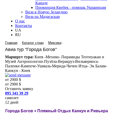
Канаде
Провинция Квебек - помощь Украинцам
Виза в Новую Зеландию
Виза на Мадагаскар
О нас
Контакты
UA
RU
Главная
Каталог стран
Мексика
↓
Авиа тур "Города Богов"
Маршрут тура:
Киев -Мехико- Пирамиды Теотиуакан и
Музей Антропологии-Пуэбла-Веракруз-Вильяермоса-
Паленке-Кампече-Ушмаль-Мерида-Чичен Итца- Эк Балам-
Канкун - Киев
от 2900 $
от 2900 $
Оставить заявку
095 341 39 29
самолет
12 дней
Города Богов + Пляжный Отдых Канкун и Ривьера