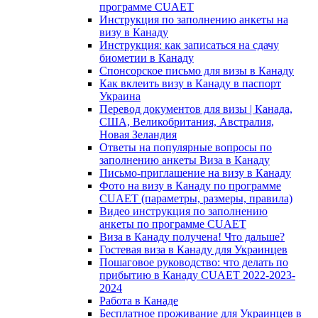
программе CUAET
Инструкция по заполнению анкеты на
визу в Канаду
Инструкция: как записаться на сдачу
биометии в Канаду
Спонсорское письмо для визы в Канаду
Как вклеить визу в Канаду в паспорт
Украина
Перевод документов для визы | Канада,
США, Великобритания, Австралия,
Новая Зеландия
Ответы на популярные вопросы по
заполнению анкеты Виза в Канаду
Письмо-приглашение на визу в Канаду
Фото на визу в Канаду по программе
CUAET (параметры, размеры, правила)
Видео инструкция по заполнению
анкеты по программе CUAET
Виза в Канаду получена! Что дальше?
Гостевая виза в Канаду для Украинцев
Пошаговое руководство: что делать по
прибытию в Канаду CUAET 2022-2023-
2024
Работа в Канаде
Бесплатное проживание для Украинцев в