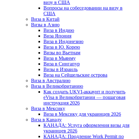
визу в США
Вопросы на собеседовании на визу в
США
Виза в Китай
Визы в Азию
Виза в Индию
Виза Япония
Виза в Индонезию
Виза в Ю. Корею
Визы во Вьетнам
Виза в Мьянму
Виза в Сингапур
Визы в Израиль
Виза на Сейшельские острова
Виза в Австралию
Виза в Великобританию
Как создать UKVI-аккаунт и получить
eVisa в Великобритании — пошаговая
инструкция 2026
Виза в Мексику
Виза в Мексику для украинцев 2026
Виза в Канаду
КАНАДА: Услуга оформления визы для
украинцев 2026
КАНАДА: Продление Work Permit по