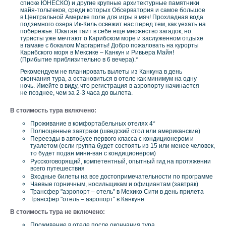
списке ЮНЕСКО) и другие крупные архитектурные памятники
майя-тольтеков, среди которых Обсерватория и самое большое
в Центральной Америке поле для игры в мяч! Прохладная вода
подземного озера Ик-Киль освежит нас перед тем, как уехать на
побережье. Юкатан таит в себе еще множество загадок, но
туристы уже мечтают о Карибском море и заслуженном отдыхe
в гамаке с бокалом Маргариты! Добро пожаловать на курорты
Карибского моря в Мексике – Канкун и Ривьера Майя!
(Прибытие приблизительно в 6 вечера).*
Рекомендуем не планировать вылеты из Канкуна в день
окончания тура, а остановиться в отеле как минимум на одну
ночь. Имейте в виду, что регистрация в аэропорту начинается
не позднее, чем за 2-3 часа до вылета.
В стоимость тура включено:
Проживание в комфортабельных отелях 4*
Полноценные завтраки (шведский стол или американские)
Переезды в автобусе первого класса с кондиционером и
туалетом (если группа будет состоять из 15 или менее человек,
то будет подан мини-ван с кондиционером)
Русскоговорящий, компетентный, опытный гид на протяжении
всего путешествия
Входные билеты на все достопримечательности по программе
Чаевые горничным, носильщикам и официантам (завтрак)
Трансфер "аэропорт – отель" в Мехико Сити в день прилета
Трансфер "отель – аэропорт" в Канкуне
В стоимость тура не включено:
Проживание в отеле после окончания тура