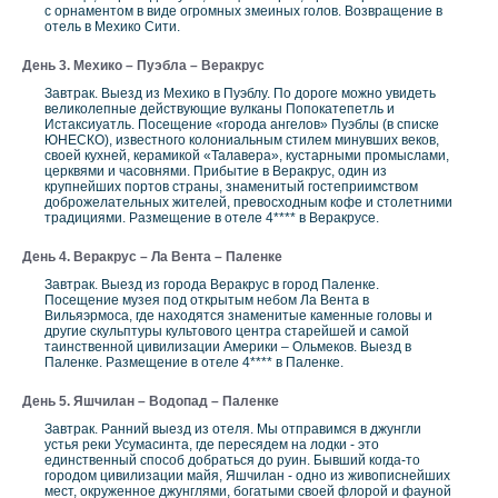
с орнаментом в виде огромных змеиных голов. Возвращение в
отель в Мехико Сити.
День 3. Мехико – Пуэбла – Веракрус
Завтрак. Выезд из Мехико в Пуэблу. По дороге можно увидеть
великолепные действующие вулканы Попокатепетль и
Истаксиуатль. Посещение «города ангелов» Пуэблы (в списке
ЮНЕСКО), известного колониальным стилем минувших веков,
своей кухней, керамикой «Талавера», кустарными промыслами,
церквями и часовнями. Прибытие в Веракрус, один из
крупнейших портов страны, знаменитый гостеприимством
доброжелательных жителей, превосходным кофе и столетними
традициями. Размещение в отеле 4**** в Веракрусе.
День 4. Веракрус – Ла Вента – Паленке
Завтрак. Выезд из города Веракрус в город Паленке.
Посещение музея под открытым небом Ла Вента в
Вильяэрмоса, где находятся знаменитые каменные головы и
другие скульптуры культового центра старейшей и самой
таинственной цивилизации Америки – Ольмеков. Выезд в
Паленке. Размещение в отеле 4**** в Паленке.
День 5. Яшчилан – Водопад – Паленке
Завтрак. Ранний выезд из отеля. Мы отправимся в джунгли
устья реки Усумасинта, где пересядем на лодки - это
единственный способ добраться до руин. Бывший когда-то
городом цивилизации майя, Яшчилан - одно из живописнейших
мест, окруженное джунглями, богатыми своей флорой и фауной