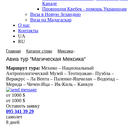
Канаде
Провинция Квебек - помощь Украинцам
Виза в Новую Зеландию
Виза на Мадагаскар
О нас
Контакты
UA
RU
Главная
Каталог стран
Мексика
↓
Авиа тур "Магическая Мексика"
Маршрут тура:
Мехико – Национальный
Антропологический Музей – Теотиуакан– Пуэбла –
Веракрус – Ла Вента – Паленке-Яшчилан – Водопад –
Мерида – Чичен-Ица – Ик-Киль – Канкун
от 1000 $
от 1000 $
Оставить заявку
095 341 39 29
самолет
8 дней