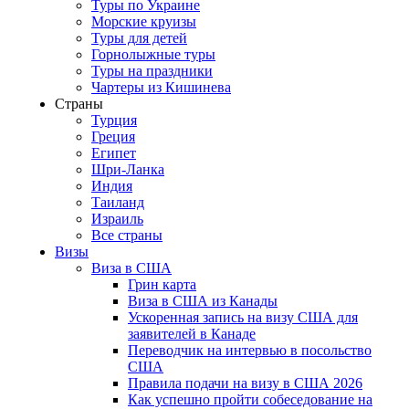
Туры по Украине
Морские круизы
Туры для детей
Горнолыжные туры
Туры на праздники
Чартеры из Кишинева
Страны
Турция
Греция
Египет
Шри-Ланка
Индия
Таиланд
Израиль
Все страны
Визы
Виза в США
Грин карта
Виза в США из Канады
Ускоренная запись на визу США для
заявителей в Канаде
Переводчик на интервью в посольство
США
Правила подачи на визу в США 2026
Как успешно пройти собеседование на