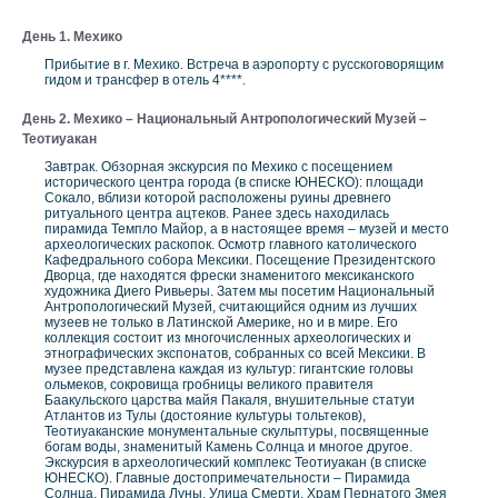
День 1. Мехико
Прибытие в г. Мехико. Встреча в аэропорту с русскоговорящим
гидом и трансфер в отель 4****.
День 2. Мехико – Национальный Антропологический Музей –
Теотиуакан
Завтрак. Обзорная экскурсия по Мехико с посещением
исторического центра города (в списке ЮНЕСКО): площади
Сокало, вблизи которой расположены руины древнего
ритуального центра ацтеков. Ранее здесь находилась
пирамида Темпло Майор, а в настоящее время – музей и место
археологических раскопок. Осмотр главного католического
Кафедрального собора Мексики. Посещение Президентского
Дворца, где находятся фрески знаменитого мексиканского
художника Диего Ривьеры. Затем мы посетим Национальный
Антропологический Музей, считающийся одним из лучших
музеев не только в Латинской Америке, но и в мире. Его
коллекция состоит из многочисленных археологических и
этнографических экспонатов, собранных со всей Мексики. В
музее представлена каждая из культур: гигантские головы
ольмеков, сокровища гробницы великого правителя
Баакульского царства майя Пакаля, внушительные статуи
Атлантов из Тулы (достояние культуры тольтеков),
Теотиуаканские монументальные скульптуры, посвященные
богам воды, знаменитый Камень Солнца и многое другое.
Экскурсия в археологический комплекс Теотиуакан (в списке
ЮНЕСКО). Главные достопримечательности – Пирамида
Солнца, Пирамида Луны, Улица Смерти, Храм Пернатого Змея