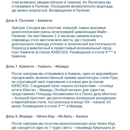
(там возможно увидим обезьян и туканов). Из Яшчилана мы
отправимся в Паленке. Посещение великолепного водопада,
где можно искупаться. Возвращение в Паленке.
День 6. Паленке – Кампече
Завтрак. Сегодня мы посетим, пожалуй, самые красивые
археологические руины исчезнувшей цивилизации Майя –
Паленке. На протяжении 2-3 часов мы сможем изучать
сокровища этого мистического места, где строения
доиспанского периода утопают в тропической растительности.
Переезд в живописный и приветливый колониальный город-
порт Кампече (в списке ЮНЕСКО). Размещение в отеле 4**** в
Кампече.
День 7. Кампече – Ушмаль – Мерида
После завтрака мы отправимся в Ушмаль, один из красивейших
городов майя, величественный пример архитектуры стиля Пуук,
не утративший своё очарование и в наши дни (в списке
ЮНЕСКО). Следующий пункт нашего путешествия – столица
штата Юкатан – Меридa. Особый интерес для туристов
представляют Площадь Независимости и Пасео дель Монтехо
– большой проспект, где расположены роскошные резиденции
в европейском стиле, построенные в конце XIX – начале XX
веков. Размещение в отеле 4**** в Мериде.
День 8. Мерида – Чичен-Ица – Ик-Киль – Канкун
После завтрака мы посетим археологическую зону Чичен-Ица,
где находятся одно из 7 чудес света – пирамида Кукулькана (в