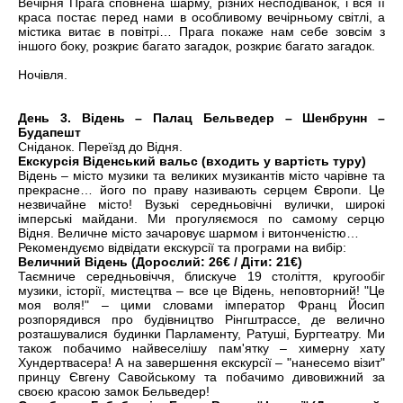
Вечірня Прага сповнена шарму, різних несподіванок, і вся її
краса постає перед нами в особливому вечірньому світлі, а
містика витає в повітрі… Прага покаже нам себе зовсім з
іншого боку, розкриє багато загадок, розкриє багато загадок.
Ночівля.
День 3. Відень – Палац Бельведер – Шенбрунн –
Будапешт
Сніданок. Переїзд до Відня.
Екскурсія Віденський вальс (входить у вартість туру)
Відень – місто музики та великих музикантів місто чарівне та
прекрасне… його по праву називають серцем Європи. Це
незвичайне місто! Вузькі середньовічні вулички, широкі
імперські майдани. Ми прогуляємося по самому серцю
Відня. Величне місто зачаровує шармом і витонченістю…
Рекомендуємо відвідати екскурсії та програми на вибір:
Величний Відень (Дорослий: 26€ / Діти: 21€)
Таємниче середньовіччя, блискуче 19 століття, кругообіг
музики, історії, мистецтва – все це Відень, неповторний! "Це
моя воля!" – цими словами імператор Франц Йосип
розпорядився про будівництво Рінгштрассе, де велично
розташувалися будинки Парламенту, Ратуші, Бургтеатру. Ми
також побачимо найвеселішу пам'ятку – химерну хату
Хундертвасера! А на завершення екскурсії – "нанесемо візит"
принцу Євгену Савойському та побачимо дивовижний за
своєю красою замок Бельведер!