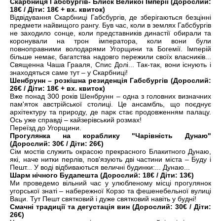
Скарбниця Габсбургів- Блиск Великої Імперії (Дорослий:
18€ / Діти: 18€ + вх. квиток)
Відвідування Скарбниці Габсбургів, де зберігаються безцінні
предмети найвищого рангу. Був час, коли в землях Габсбургів
не заходило сонце, коли представників династії обирали та
коронували на трон імператора, коли вони були
повноправними володарями Угорщини та Богемії. Імперій
більше немає, багатства надовго пережили своїх власників...
Священна Чаша Грааля, Спис Долі... Так-так, вони існують і
знаходяться саме тут – у Скарбниці!
Шенбрунн – розкішна резиденція Габсбургів (Дорослий:
26€ / Діти: 18€ + вх. квиток)
Вже понад 300 років Шенбрунн – одна з головних визначних
пам'яток австрійської столиці. Це ансамбль, що поєднує
архітектуру та природу, де парк стає продовженням палацу.
Ось уже справді – кайзерівський розмах!
Переїзд до Угорщини.
Прогулянка на кораблику "Чарівність Дунаю"
(Дорослий: 30€ / Діти: 26€)
Сім мостів служить окрасою прекрасного Блакитного Дунаю,
які, наче нитки перлів, пов'язують дві частини міста – Буду і
Пешт... У воді відбиваються величні будинки:... Дунаю...
Шарм нічного Будапешта (Дорослий: 18€ / Діти: 13€)
Ми проведемо вільний час у улюбленому місці прогулянок
угорської знаті – набережної Корзо та фешенебельної вулиці
Ваци. Тут Пешт святковий і дуже святковий навіть у будні!
Смачні традиції та дегустація вин (Дорослий: 30€ / Діти:
26€)