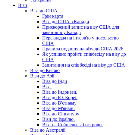
Візи
Віза до США
Грін карта
Віза до США з Канади
Прискорений запис на візу США для
заявників у Канаді
Перекладач на інтерв'ю у посольство
США
Правила подання на візу до США 2026
Як успішно пройти співбесіду на візу до
США
Запитання на співбесіді на візу до США
Віза до Китаю
Візи до Азії
Віза до Індії
Віза.
Віза до Індонезії.
Віза до Ю. Кореї.
Віза до В'єтнаму
Віза до М'янми.
Віза до Сінгапуру
Візи до Ізраїлю.
Віза на Сейшельські острови.
Віза до Австралії.