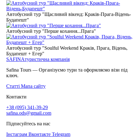
Автобусний тур "Щасливий вікенд: Краків-Прага-Відень-
Будапешт"
Автобусний тур "Перше кохання...Прага"
Автобусний тур "Soulful Weekend Краків, Прага, Відень,
Будапешт + Егер"
SAFINA
туристична компанія
Safina Tours — Організуємо тури та оформляємо візи під
ключ.
Статті
Мапа сайту
Контакти
+38 (095) 341-39-29
safina.ods@gmail.com
Підписуйтесь на нас
Інстаграм
Вконтакте
Telegram