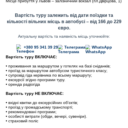
Місце прибуття у Львові – залізничний вокзал (пл.Двірцова, 1)
Вартість туру залежить від дати поїздки та
кількості вільних місць в автобусі – від 166 до 229
євро.
Актуальну вартість та наявність місць уточнюйте:
+380 95 341 39 29
Телеграма
WhatsApp
Вартість туру ВКЛЮЧАЄ:
• проживання за маршрутом у готелях на базі сніданків;
• проїзд за маршрутом автобусом туристичного класу;
• супровід гіда керівника по всьому маршруту;
• екскурсії згідно програми туру.
• оренда радіогіда
Вартість туру НЕ ВКЛЮЧАЄ:
• вхідні квитки до екскурсійних об'єктів;
• проїзд у громадському транспорті;
• рекомендовані програми;
• особисті витрати (обіди, вечері, сувеніри).
• страховий поліс