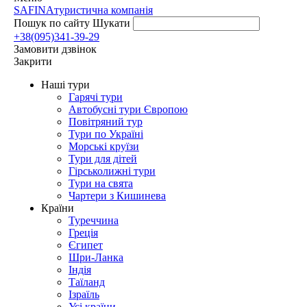
SAFINA
туристична компанія
Пошук по сайту
Шукати
+38(095)341-39-29
Замовити дзвінок
Закрити
Наші тури
Гарячі тури
Автобусні тури Європою
Повітряний тур
Тури по Україні
Морські круїзи
Тури для дітей
Гірськолижні тури
Тури на свята
Чартери з Кишинева
Країни
Туреччина
Греція
Єгипет
Шри-Ланка
Індія
Таїланд
Ізраїль
Усі країни