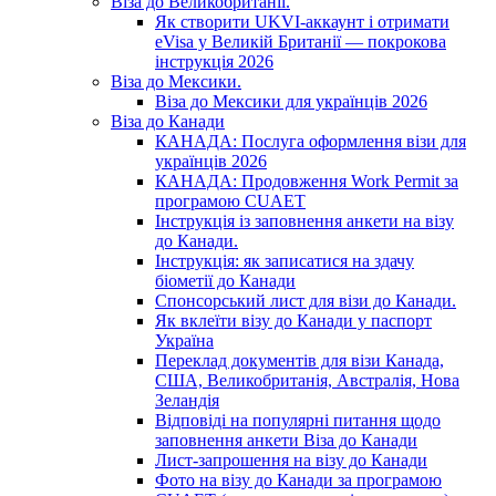
Віза до Великобританії.
Як створити UKVI-аккаунт і отримати
eVisa у Великій Британії — покрокова
інструкція 2026
Віза до Мексики.
Віза до Мексики для українців 2026
Віза до Канади
КАНАДА: Послуга оформлення візи для
українців 2026
КАНАДА: Продовження Work Permit за
програмою CUAET
Інструкція із заповнення анкети на візу
до Канади.
Інструкція: як записатися на здачу
біометії до Канади
Спонсорський лист для візи до Канади.
Як вклеїти візу до Канади у паспорт
Україна
Переклад документів для візи Канада,
США, Великобританія, Австралія, Нова
Зеландія
Відповіді на популярні питання щодо
заповнення анкети Віза до Канади
Лист-запрошення на візу до Канади
Фото на візу до Канади за програмою