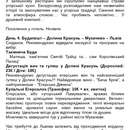
У затишному ресторані ми скуштуємо найцікавіші страви
угорської кухні. Екскурсовод розповідатиме нам незвичайні
історії та закохуватиме нас у угорські традиції. Смачне вино
та атмосфера спокою… Час пробіжить непомітно… У
душевній компанії…
Поселення у готель. Ночівля.
День 4. Будапешт – Долина Красунь – Мукачево – Львів
Сніданок. Рекомендуємо відвідати екскурсії та програми на
вибір:
Таємнича Буда
. Матяша, пам'ятник Святій Трійці та... сам Королівський
Палац!
Дегустація вин та гуляш у Долині Красунь (Дорослий:
23€ / Діти: 18€)
Рекомендуємо дегустацію егерських вин та найсмачніший
гуляш у Долині Красунь!!! Найвідоміше вино - "Бича Кров", а
найприємніше - "Егерська Дівчина".
Купальні Егерсалок (Трансфер: 10€ + вх. квиток)
Єгерсалок, або «угорський Памуккале», вражає білими
терасами та цілющими термальними джерелами. Велнес-
комплекс пропонує повне перезарядження: теплі мінеральні
басейни, ароматні сауни, ніжні ванни та унікальні види
масажу. Ідеальне місце для відпочинку тілом та душею.
Можливість завершити тур у районі міста Мукачеве.
Час прибуття до Львова залежить від проходження кордону.