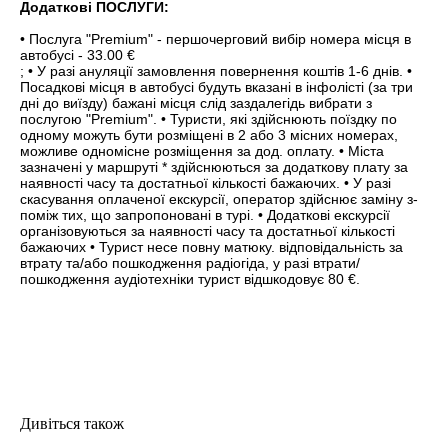
Додаткові ПОСЛУГИ:
• Послуга "Premium" - першочерговий вибір номера місця в
автобусі - 33.00
€
;
• У разі ануляції замовлення повернення коштів 1-6 днів.
•
Посадкові місця в автобусі будуть вказані в інфолісті (за три
дні до виїзду) бажані місця слід заздалегідь вибрати з
послугою "Premium".
• Туристи, які здійснюють поїздку по
одному можуть бути розміщені в 2 або 3 місних номерах,
можливе одномісне розміщення за дод. оплату.
• Міста
зазначені у маршруті * здійснюються за додаткову плату за
наявності часу та достатньої кількості бажаючих.
• У разі
скасування оплаченої екскурсії, оператор здійснює заміну з-
поміж тих, що запропоновані в турі.
• Додаткові екскурсії
організовуються за наявності часу та достатньої кількості
бажаючих
• Турист несе повну матюку. відповідальність за
втрату та/або пошкодження радіогіда, у разі втрати/
пошкодження аудіотехніки турист відшкодовує 80 €.
Дивіться також