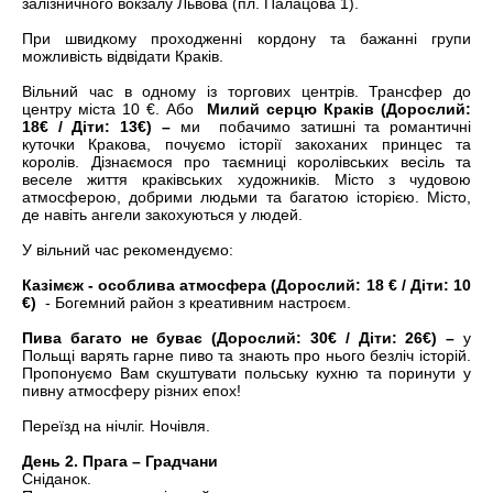
залізничного вокзалу Львова (пл. Палацова 1).
При швидкому проходженні кордону та бажанні групи
можливість відвідати Краків.
Вільний час в одному із торгових центрів. Трансфер до
центру міста 10 €. Або
Милий серцю Краків (Дорослий:
18€ / Діти: 13€) –
ми
побачимо затишні та романтичні
куточки Кракова, почуємо історії закоханих принцес та
королів. Дізнаємося про таємниці королівських весіль та
веселе життя краківських художників. Місто з чудовою
атмосферою, добрими людьми та багатою історією. Місто,
де навіть ангели закохуються у людей.
У вільний час рекомендуємо:
Казімєж - особлива атмосфера (Дорослий: 18 € / Діти: 10
€)
- Богемний район з креативним настроєм.
Пива багато не буває (Дорослий: 30€ / Діти: 26€) –
у
Польщі варять гарне пиво та знають про нього безліч історій.
Пропонуємо Вам скуштувати польську кухню та поринути у
пивну атмосферу різних епох!
Переїзд на нічліг. Ночівля.
День 2. Прага – Градчани
Сніданок.