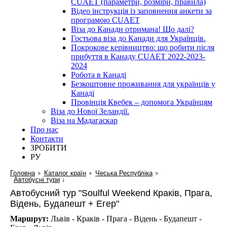
CUAET (параметри, розміри, правила)
Відео інструкція із заповнення анкети за
програмою CUAET
Віза до Канади отримана! Що далі?
Гостьова віза до Канади для Українців.
Покрокове керівництво: що робити після
прибуття в Канаду CUAET 2022-2023-
2024
Робота в Канаді
Безкоштовне проживання для українців у
Канаді
Провінція Квебек – допомога Українцям
Віза до Нової Зеландії.
Віза на Мадагаскар
Про нас
Контакти
ЗРОБИТИ
РУ
Головна
Каталог країн
Чеська Республіка
Автобусні тури
↓
Автобусний тур "Soulful Weekend Краків, Прага,
Відень, Будапешт + Егер"
Маршрут:
Львів - Краків - Прага - Відень - Будапешт -