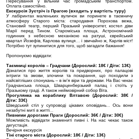
Пересування у вільний час громадським транспортом.
Оплата самостійно.
Екскурсія Зустріч із Прагою (входить у вартість туру)
У лабіринтах маленьких вуличок ви поринете в таємничу
атмосферу Старого міста: стародавня Порохова вежа,
Становий театр, перший Празький університет, костел діви
Марії перед Тином. Староміська площа, Астрономічний
годинник з небесною механікою на ратуші, єврейський
квартал Йозефів, Карлова вулиця… і звичайно ж, Карлів міст!
Потрібно тут зупинитися для того, щоб загадати бажання!
Пропонуємо відвідати:
Таємниці королів – Градчани (Дорослий: 18€ / Діти: 13€)
Дізнатися про життя королів та придворних, про палацові
інтриги та змови, злочини та покарання, що походили з
найсвітліших спонукань – в ім'я віри та держави. На Вас чекає
Градчанська площа, Шварценберзький палац і стоїть у
Празькому граді. А також неймовірний собор Віта.
Прогулянка на кораблику Влтавою (Дорослий: 38€ /
Діти: 33€)
Шведський стіл у супроводі цікавих оповідань... Ось вони
незабутні миті в житті...
Пивними дорогами Праги (Дорослий: 36€ / Діти: 30€)
Можливість відвідати знамениті пивні і. На нас чекає також
дегустація.
Вечірня екскурсія
Тіні старого міста (Дорослий: 18€ / Діти: 13€)