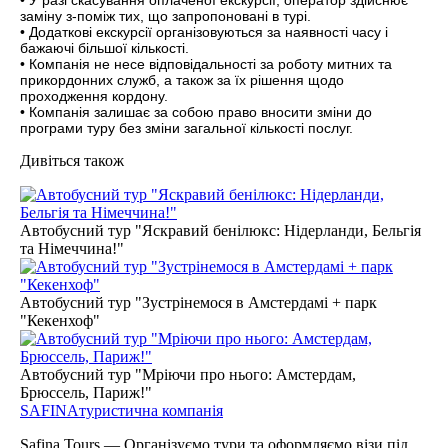
• У разі скасування оплаченої екскурсії, оператор здійснює
заміну з-поміж тих, що запропоновані в турі.
• Додаткові екскурсії організовуються за наявності часу і
бажаючі більшої кількості.
• Компанія не несе відповідальності за роботу митних та
прикордонних служб, а також за їх рішення щодо
проходження кордону.
• Компанія залишає за собою право вносити зміни до
програми туру без зміни загальної кількості послуг.
Дивіться також
Автобусний тур "Яскравий бенілюкс: Нідерланди, Бельгія
та Німеччина!"
Автобусний тур "Зустрінемося в Амстердамі + парк
"Кекенхоф"
Автобусний тур "Мріючи про нього: Амстердам,
Брюссель, Париж!"
SAFINA
туристична компанія
Safina Tours — Організуємо тури та оформляємо візи під