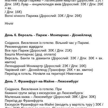
Магічне серце Парижа – Латинський квартал (Дорослий: 21€ /
Діти: 16€) Лувр – енциклопедія віків (Дорослий: 33€ / Діти:
26€
+ вх.
/ Діти: 16€)
Вогні нічного Парижа (Дорослий: 33€ / Діти: 26€)
Нічліг
День 6. Версаль - Париж - Монпарнас - Діснейленд
Сніданок. Виселення із готелю. Вільний час у Парижі.
Рекомендуємо відвідати
Все про Париж (Дорослий: 30€ / Діти: 21€)
Башта Монпарнас (дод. оплата)
Версаль. Банти та діаманти (Дорослий: 33€ / Діти: 30€ + вх.
квиток)
Легендарний Монмартр (Дорослий: 23€ / Діти: 16€)
Чарівний світ - Діснейленд (Трансфер: 26€ + вх. квиток)
Переїзд в готель. Ночівля на території Німеччини
День 7. Франкфурт-на-Майне - Люксембург
Сніданок. Виселення із готелю.
При
бажанні групи заїзд з екскурсією до Люксембурга:
Маленька казка – Люксембург (Дорослий: 38€ / Діти: 30€)
Переїзд до Франкфурта
Екскурсія Франкфурт-на-Майні (входить у вартість туру
) 30€ /