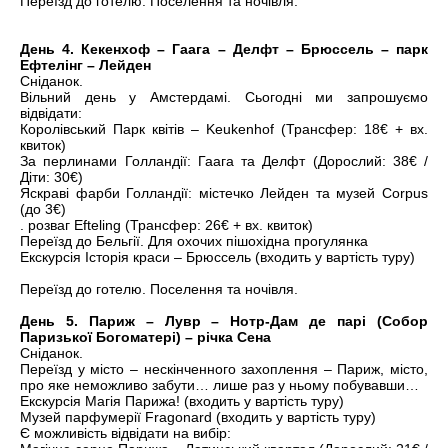
Переїзд до готелю. Поселення та ночівля.
День 4. Кекенхоф – Гаага – Делфт – Брюссель – парк
Ефтелінг – Лейден
Сніданок.
Вільний день у Амстердамі. Сьогодні ми запрошуємо
відвідати:
Королівський Парк квітів – Keukenhof (Трансфер: 18€ + вх.
квиток)
За перлинами Голландії: Гаага та Делфт (Дорослий: 38€ /
Діти: 30€)
Яскраві фарби Голландії: містечко Лейден та музей Corpus
(до 3€)
. розваг Efteling (Трансфер: 26€ + вх. квиток)
Переїзд до Бельгії. Для охочих пішохідна прогулянка
Екскурсія Історія краси – Брюссель (входить у вартість туру)
Переїзд до готелю. Поселення та ночівля.
День 5. Париж – Лувр – Нотр-Дам де парі (Собор
Паризької Богоматері) – річка Сена
Сніданок.
Переїзд у місто – нескінченного захоплення – Париж, місто,
про яке неможливо забути… лише раз у ньому побувавши…
Екскурсія Магія Парижа! (входить у вартість туру)
Музей парфумерії Fragonard (входить у вартість туру)
Є можливість відвідати на вибір: