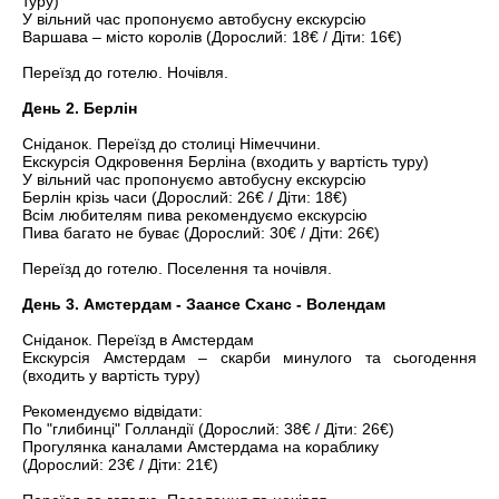
туру)
У вільний час пропонуємо автобусну екскурсію
Варшава – місто королів (Дорослий: 18€ / Діти: 16€)
Переїзд до готелю. Ночівля.
День 2. Берлін
Сніданок. Переїзд до столиці Німеччини.
Екскурсія Одкровення Берліна (входить у вартість туру)
У вільний час пропонуємо автобусну екскурсію
Берлін крізь часи (Дорослий: 26€ / Діти: 18€)
Всім любителям пива рекомендуємо екскурсію
Пива багато не буває (Дорослий: 30€ / Діти: 26€)
Переїзд до готелю. Поселення та ночівля.
День 3. Амстердам - ​​Заансе Сханс - Волендам
Сніданок. Переїзд в Амстердам
Екскурсія Амстердам – скарби минулого та сьогодення
(входить у вартість туру)
Рекомендуємо відвідати:
По "глибинці" Голландії (Дорослий: 38€ / Діти: 26€)
Прогулянка каналами Амстердама на кораблику
(Дорослий: 23€ / Діти: 21€)