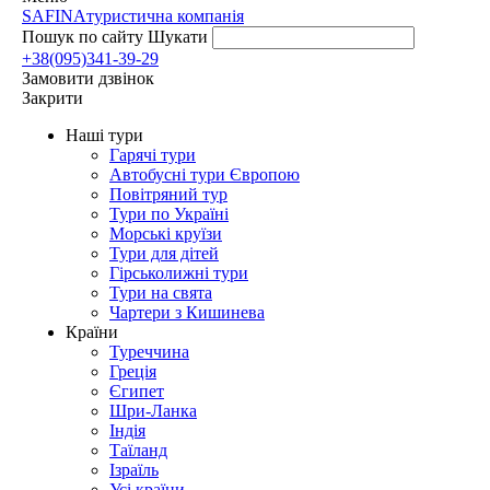
SAFINA
туристична компанія
Пошук по сайту
Шукати
+38(095)341-39-29
Замовити дзвінок
Закрити
Наші тури
Гарячі тури
Автобусні тури Європою
Повітряний тур
Тури по Україні
Морські круїзи
Тури для дітей
Гірськолижні тури
Тури на свята
Чартери з Кишинева
Країни
Туреччина
Греція
Єгипет
Шри-Ланка
Індія
Таїланд
Ізраїль
Усі країни