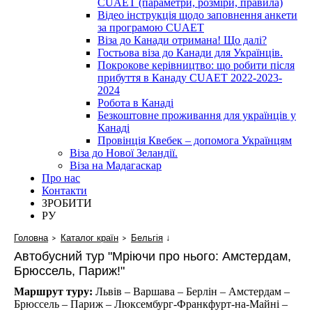
CUAET (параметри, розміри, правила)
Відео інструкція щодо заповнення анкети
за програмою CUAET
Віза до Канади отримана! Що далі?
Гостьова віза до Канади для Українців.
Покрокове керівництво: що робити після
прибуття в Канаду CUAET 2022-2023-
2024
Робота в Канаді
Безкоштовне проживання для українців у
Канаді
Провінція Квебек – допомога Українцям
Віза до Нової Зеландії.
Віза на Мадагаскар
Про нас
Контакти
ЗРОБИТИ
РУ
Головна
Каталог країн
Бельгія
↓
Автобусний тур "Мріючи про нього: Амстердам,
Брюссель, Париж!"
Маршрут туру:
Львів – Варшава – Берлін – Амстердам –
Брюссель – Париж – Люксембург-Франкфурт-на-Майні –