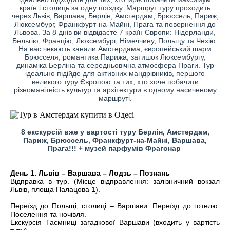
країн і столиць за одну поїздку. Маршрут туру проходить
через Львів, Варшава, Берлін, Амстердам, Брюссель, Париж,
Люксембург, Франкфурт-на-Майні, Прага та повернення до
Львова. За 8 днів ви відвідаєте 7 країн Європи: Нідерланди,
Бельгію, Францію, Люксембург, Німеччину, Польщу та Чехію.
На вас чекають канали Амстердама, європейський шарм
Брюсселя, романтика Парижа, затишок Люксембургу,
динаміка Берліна та середньовічна атмосфера Праги. Тур
ідеально підійде для активних мандрівників, першого
великого туру Європою та тих, хто хоче побачити
різноманітність культур та архітектури в одному насиченому
маршруті.
8 екскурсій вже у вартості туру Берлін, Амстердам,
Париж, Брюссель, Франкфурт-на-Майні, Варшава,
Прага!!! + музей парфумів Фрагонар
День 1. Львів – Варшава – Лодзь – Познань
Відправка в тур. (Місце відправлення: залізничний вокзал
Львів, площа Палацова 1).
Переїзд до Польщі, столиці – Варшави. Переїзд до готелю.
Поселення та ночівля.
Екскурсія Таємниці загадкової Варшави (входить у вартість