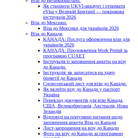
Віза до Великобританії.
Як створити UKVI-аккаунт і отримати
eVisa у Великій Британії — покрокова
інструкція 2026
Віза до Мексики.
Віза до Мексики для українців 2026
Віза до Канади
КАНАДА: Послуга оформлення візи для
українців 2026
КАНАДА: Продовження Work Permit за
програмою CUAET
Інструкція із заповнення анкети на візу
до Канади.
Інструкція: як записатися на здачу
біометії до Канади
Спонсорський лист для візи до Канади.
Як вклеїти візу до Канади у паспорт
Україна
Переклад документів для візи Канада,
США, Великобританія, Австралія, Нова
Зеландія
Відповіді на популярні питання щодо
заповнення анкети Віза до Канади
Лист-запрошення на візу до Канади
Фото на візу до Канади за програмою