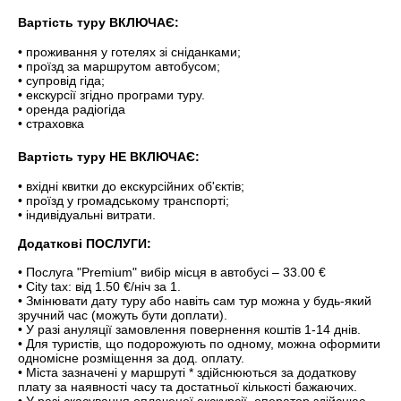
Вартість туру ВКЛЮЧАЄ:
• проживання у готелях зі сніданками;
• проїзд за маршрутом автобусом;
• супровід гіда;
• екскурсії згідно програми туру.
• оренда радіогіда
• страховка
Вартість туру НЕ ВКЛЮЧАЄ:
• вхідні квитки до екскурсійних об'єктів;
• проїзд у громадському транспорті;
• індивідуальні витрати.
Додаткові ПОСЛУГИ:
• Послуга "Premium" вибір місця в автобусі – 33.00 €
• City tax: від 1.50 €/ніч за 1.
• Змінювати дату туру або навіть сам тур можна у будь-який
зручний час (можуть бути доплати).
• У разі ануляції замовлення повернення коштів 1-14 днів.
• Для туристів, що подорожують по одному, можна оформити
одномісне розміщення за дод. оплату.
• Міста зазначені у маршруті * здійснюються за додаткову
плату за наявності часу та достатньої кількості бажаючих.