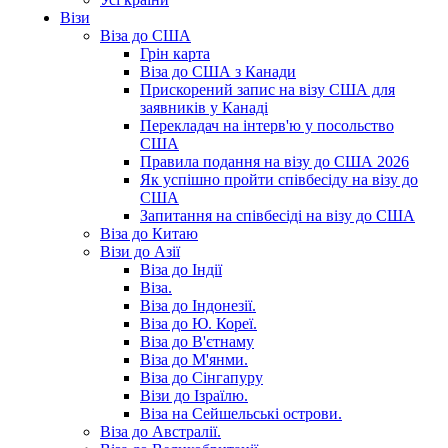
Візи
Віза до США
Грін карта
Віза до США з Канади
Прискорений запис на візу США для
заявників у Канаді
Перекладач на інтерв'ю у посольство
США
Правила подання на візу до США 2026
Як успішно пройти співбесіду на візу до
США
Запитання на співбесіді на візу до США
Віза до Китаю
Візи до Азії
Віза до Індії
Віза.
Віза до Індонезії.
Віза до Ю. Кореї.
Віза до В'єтнаму
Віза до М'янми.
Віза до Сінгапуру
Візи до Ізраїлю.
Віза на Сейшельські острови.
Віза до Австралії.