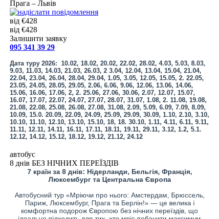
Прага – Львів
від €428
від €428
Залишити заявку
095 341 39 29
Дата туру 2026:
10.02, 18.02, 20.02, 22.02, 28.02, 4.03, 5.03, 8.03,
9.03, 11.03, 14.03, 21.03, 26.03, 2 3.04, 12.04, 13.04, 15.04, 21.04,
22.04, 23.04, 26.04, 28.04, 29.04, 1.05, 3.05, 12.05, 15.05, 2. 22.05,
23.05, 24.05, 28.05, 29.05, 2.06, 6.06, 9.06, 12.06, 13.06, 14.06,
15.06, 16.06, 17.06, 2, 2. 25.06, 27.06, 30.06, 2.07, 12.07, 15.07,
16.07, 17.07, 22.07, 24.07, 27.07, 28.07, 31.07, 1.08, 2. 11.08, 19.08,
21.08, 22.08, 25.08, 26.08, 27.08, 31.08, 2.09, 5.09, 6.09, 7.09, 8.09,
10.09, 15.0. 20.09, 22.09, 24.09, 25.09, 29.09, 30.09, 1.10, 2.10, 3.10,
10.10, 11.10, 12.10, 13.10, 15.10, 18, 18. 30.10, 1.11, 4.11, 6.11, 9.11,
11.11, 12.11, 14.11, 16.11, 17.11, 18.11, 19.11, 29.11, 3.12, 1.2, 5.1.
12.12, 14.12, 15.12, 18.12, 19.12, 21.12, 24.12
автобус
8 днів БЕЗ НІЧНИХ ПЕРЕЇЗДІВ
7 країн за 8 днів: Нідерланди, Бельгія, Франція,
Люксембург та Центральна Європа
Автобусний тур «Мріючи про нього: Амстердам, Брюссель,
Париж, Люксембург, Прага та Берлін!» — це велика і
комфортна подорож Європою без нічних переїздів, що
ідеально підходить для тих, хто мріє побачити максимум