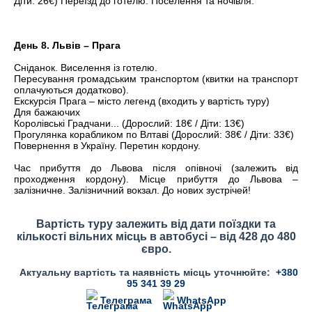
Діти: 26€)
Переїзд до готелю. Поселення та ночівля.
День 8. Львів – Прага
Сніданок. Виселення із готелю.
Пересування громадським транспортом (квитки на транспорт
оплачуються додатково).
Екскурсія Прага – місто легенд (входить у вартість туру)
Для бажаючих
Королівські Градчани... (Дорослий: 18€ / Діти: 13€)
Прогулянка корабликом по Влтаві (Дорослий: 38€ / Діти: 33€)
Повернення в Україну. Перетин кордону.
Час прибуття до Львова після опівночі (залежить від
проходження кордону). Місце прибуття до Львова –
залізничне. Залізничний вокзал. До нових зустрічей!
Вартість туру залежить від дати поїздки та
кількості вільних місць в автобусі – від 428 до 480
євро.
Актуальну вартість та наявність місць уточнюйте:
+380
95 341 39 29
Телеграма
WhatsApp