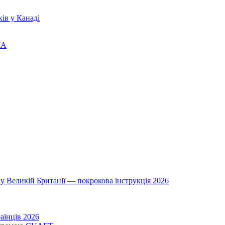
ів у Канаді
ША
у Великій Британії — покрокова інструкція 2026
аїнців 2026