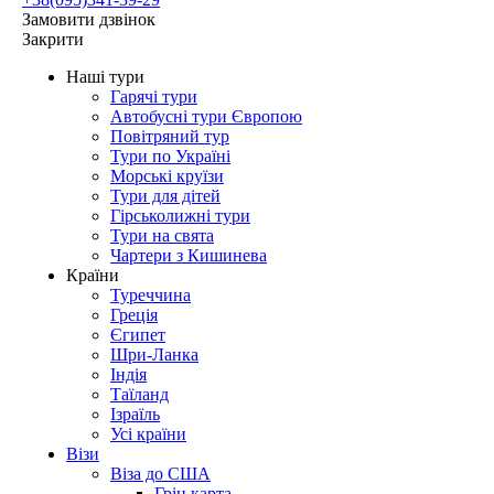
Замовити дзвінок
Закрити
Наші тури
Гарячі тури
Автобусні тури Європою
Повітряний тур
Тури по Україні
Морські круїзи
Тури для дітей
Гірськолижні тури
Тури на свята
Чартери з Кишинева
Країни
Туреччина
Греція
Єгипет
Шри-Ланка
Індія
Таїланд
Ізраїль
Усі країни
Візи
Віза до США
Грін карта