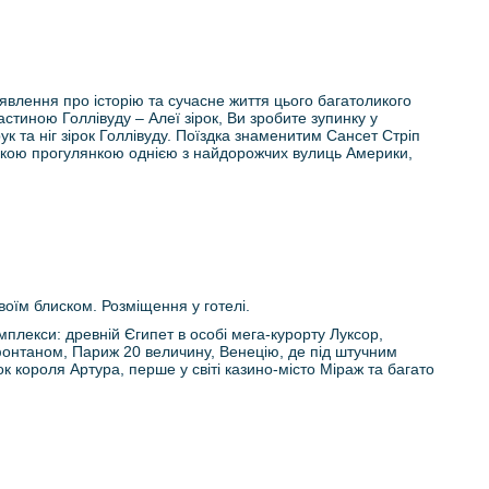
уявлення про історію та сучасне життя цього багатоликого
стиною Голлівуду – Алеї зірок, Ви зробите зупинку у
 та ніг зірок Голлівуду. Поїздка знаменитим Сансет Стріп
еликою прогулянкою однією з найдорожчих вулиць Америки,
воїм блиском. Розміщення у готелі.
омплекси: древній Єгипет в особі мега-курорту Луксор,
фонтаном, Париж 20 величину, Венецію, де під штучним
 короля Артура, перше у світі казино-місто Міраж та багато