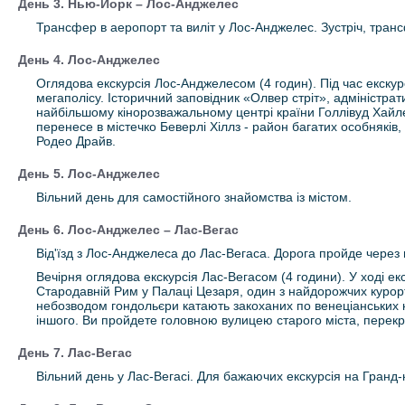
День 3. Нью-Йорк – Лос-Анджелес
Трансфер в аеропорт та виліт у Лос-Анджелес. Зустріч, транс
День 4. Лос-Анджелес
Оглядова екскурсія Лос-Анджелесом (4 годин). Під час екскур
мегаполісу. Історичний заповідник «Олвер стріт», адміністра
найбільшому кінорозважальному центрі країни Голлівуд Хайлен
перенесе в містечко Беверлі Хіллз - район багатих особнякі
Родео Драйв.
День 5. Лос-Анджелес
Вільний день для самостійного знайомства із містом.
День 6. Лос-Анджелес – Лас-Вегас
Від'їзд з Лос-Анджелеса до Лас-Вегаса. Дорога пройде через 
Вечірня оглядова екскурсія Лас-Вегасом (4 години). У ході екс
Стародавній Рим у Палаці Цезаря, один з найдорожчих курорт
небозводом гондольєри катають закоханих по венеціанських к
іншого. Ви пройдете головною вулицею старого міста, перекр
День 7. Лас-Вегас
Вільний день у Лас-Вегасі. Для бажаючих екскурсія на Гранд-