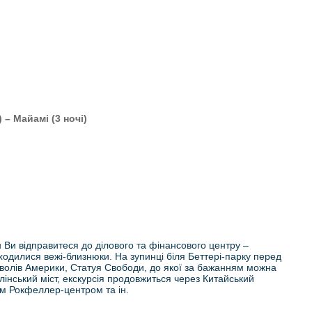
 – Майамі (3 ночі)
 Ви відправитеся до ділового та фінансового центру –
одилися вежі-близнюки. На зупинці біля Беттері-парку перед
имволів Америки, Статуя Свободи, до якої за бажанням можна
лінський міст, екскурсія продовжиться через Китайський
им Рокфеллер-центром та ін.