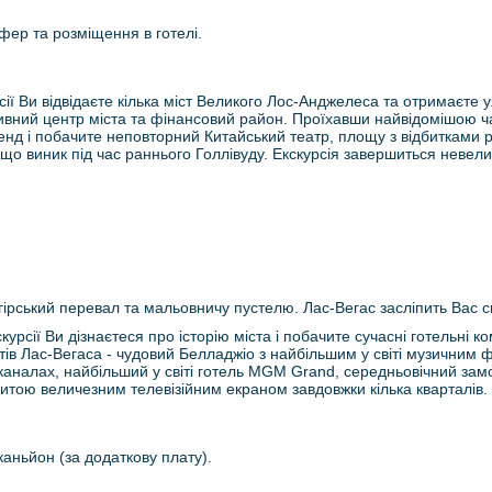
фер та розміщення в готелі.
сії Ви відвідаєте кілька міст Великого Лос-Анджелеса та отримаєте 
тивний центр міста та фінансовий район. Проїхавши найвідомішою ча
д і побачите неповторний Китайський театр, площу з відбитками рук
в, що виник під час раннього Голлівуду. Екскурсія завершиться нев
гірський перевал та мальовничу пустелю. Лас-Вегас засліпить Вас с
курсії Ви дізнаєтеся про історію міста і побачите сучасні готельні к
ів Лас-Вегаса - чудовий Белладжіо з найбільшим у світі музичним 
аналах, найбільший у світі готель MGM Grand, середньовічний замок
итою величезним телевізійним екраном завдовжки кілька кварталів.
каньйон (за додаткову плату).