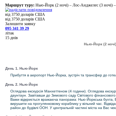
Маршрут туру:
Нью-Йорк (2 ночі) – Лос-Анджелес (3 ночі) – 
від 3750 доларів США
від 3750 доларів США
Залишити заявку
095 341 39 29
літак
15 днів
Нью-Йорк (2 ночі)
День 1. Нью-Йорк
Прибуття в аеропорт Нью-Йорка, зустріч та трансфер до готе
День 2. Нью-Йорк
Оглядова екскурсія Манхеттеном (4 години). Оглядова екскур
даунтаун. Завітавши до Зимового саду Світового фінансового
Вами відкриється вражаюча панорама: Нью-Йоркська бухта, Ел
вирушити на прогулянковому кораблику у вільний час. Відвіда
район до будівлі ООН. У центральній частині міста на Вас че