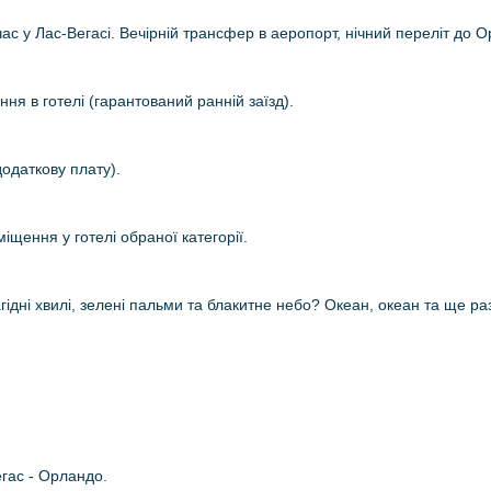
 час у Лас-Вегасі. Вечірній трансфер в аеропорт, нічний переліт до 
ня в готелі (гарантований ранній заїзд).
додаткову плату).
міщення у готелі обраної категорії.
дні хвилі, зелені пальми та блакитне небо? Океан, океан та ще раз 
гас - Орландо.