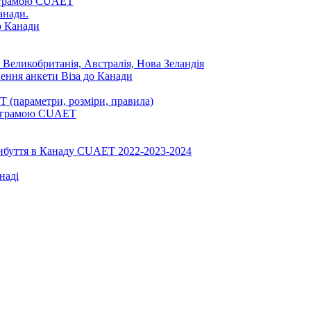
ограмою CUAET
анади.
до Канади
 Великобританія, Австралія, Нова Зеландія
нення анкети Віза до Канади
 (параметри, розміри, правила)
програмою CUAET
рибуття в Канаду CUAET 2022-2023-2024
наді