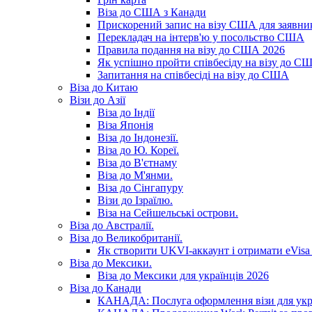
Віза до США з Канади
Прискорений запис на візу США для заявник
Перекладач на інтерв'ю у посольство США
Правила подання на візу до США 2026
Як успішно пройти співбесіду на візу до С
Запитання на співбесіді на візу до США
Віза до Китаю
Візи до Азії
Віза до Індії
Віза Японія
Віза до Індонезії.
Віза до Ю. Кореї.
Віза до В'єтнаму
Віза до М'янми.
Віза до Сінгапуру
Візи до Ізраїлю.
Віза на Сейшельські острови.
Віза до Австралії.
Віза до Великобританії.
Як створити UKVI-аккаунт і отримати eVisa 
Віза до Мексики.
Віза до Мексики для українців 2026
Віза до Канади
КАНАДА: Послуга оформлення візи для укр