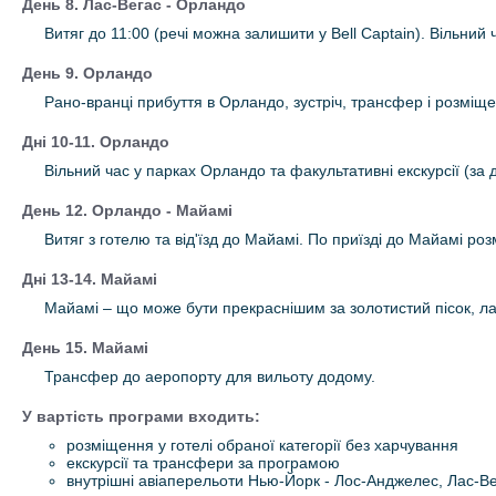
День 8. Лас-Вегас - Орландо
Витяг до 11:00 (речі можна залишити у Bell Captain). Вільний
День 9. Орландо
Рано-вранці прибуття в Орландо, зустріч, трансфер і розміщен
Дні 10-11. Орландо
Вільний час у парках Орландо та факультативні екскурсії (за 
День 12. Орландо - Майамі
Витяг з готелю та від'їзд до Майамі. По приїзді до Майамі роз
Дні 13-14. Майамі
Майамі – що може бути прекраснішим за золотистий пісок, лагі
День 15. Майамі
Трансфер до аеропорту для вильоту додому.
У вартість програми входить:
розміщення у готелі обраної категорії без харчування
екскурсії та трансфери за програмою
внутрішні авіаперельоти Нью-Йорк - Лос-Анджелес, Лас-Ве