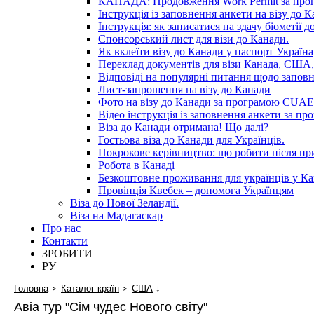
КАНАДА: Продовження Work Permit за пр
Інструкція із заповнення анкети на візу до К
Інструкція: як записатися на здачу біометії 
Спонсорський лист для візи до Канади.
Як вклеїти візу до Канади у паспорт Україна
Переклад документів для візи Канада, США,
Відповіді на популярні питання щодо запов
Лист-запрошення на візу до Канади
Фото на візу до Канади за програмою CUAET
Відео інструкція із заповнення анкети за 
Віза до Канади отримана! Що далі?
Гостьова віза до Канади для Українців.
Покрокове керівництво: що робити після п
Робота в Канаді
Безкоштовне проживання для українців у Ка
Провінція Квебек – допомога Українцям
Віза до Нової Зеландії.
Віза на Мадагаскар
Про нас
Контакти
ЗРОБИТИ
РУ
Головна
Каталог країн
США
↓
Авіа тур "Сім чудес Нового світу"