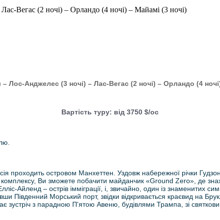
Лас-Вегас (2 ночі) – Орландо (4 ночі) – Майамі (3 ночі)
 – Лос-Анджелес (3 ночі) – Лас-Вегас (2 ночі) – Орландо (4 ночі)
Вартість туру: від 3750 $/ос
лю.
сія проходить островом Манхеттен. Уздовж набережної річки Гудзон
 комплексу, Ви зможете побачити майданчик «Ground Zero», де знах
ліс-Айленд – острів імміграції, і, звичайно, один із знаменитих с
вши Південний Морський порт, звідки відкривається краєвид на Брук
кає зустріч з парадною П'ятою Авеню, будівлями Трампа, зі святков