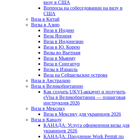
визу в США
Вопросы на собеседовании на визу в
США
Виза в Китай
Визы в Азию
Виза в Индию
Виза Япония
Виза в Индонезию
Виза в Ю. Корею
Визы во Вьетнам
Виза в Мьянму
Виза в Сингапур
Визы в Израиль
Виза на Сейшельские острова
Виза в Австралию
Виза в Великобританию
Как создать UKVI-аккаунт и получить
eVisa в Великобритании — пошаговая
инструкция 2026
Виза в Мексику
Виза в Мексику для украинцев 2026
Виза в Канаду
КАНАДА: Услуга оформления визы для
украинцев 2026
КАНАДА: Продление Work Permit по