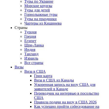
Туры по Украине
Морские круизы
Туры для детей
Горнолыжные туры
Туры на праздники
Чартеры из Кишинева
Страны
Турция
Греция
Египет
Шри-Ланка
Индия
Таиланд
Израиль
Все страны
Визы
Виза в США
Грин карта
Виза в США из Канады
Ускоренная запись на визу США для
заявителей в Канаде
Переводчик на интервью в посольство
США
Правила подачи на визу в США 2026
Как успешно пройти собеседование на