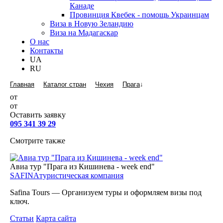
Канаде
Провинция Квебек - помощь Украинцам
Виза в Новую Зеландию
Виза на Мадагаскар
О нас
Контакты
UA
RU
Главная
Каталог стран
Чехия
Прага
↓
от
от
Оставить заявку
095 341 39 29
Смотрите также
Авиа тур "Прага из Кишинева - week end"
SAFINA
туристическая компания
Safina Tours — Организуем туры и оформляем визы под
ключ.
Статьи
Карта сайта