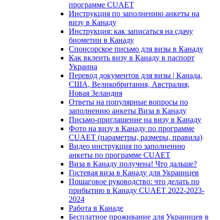
программе CUAET
Инструкция по заполнению анкеты на
визу в Канаду
Инструкция: как записаться на сдачу
биометии в Канаду
Спонсорское письмо для визы в Канаду
Как вклеить визу в Канаду в паспорт
Украина
Перевод документов для визы | Канада,
США, Великобритания, Австралия,
Новая Зеландия
Ответы на популярные вопросы по
заполнению анкеты Виза в Канаду
Письмо-приглашение на визу в Канаду
Фото на визу в Канаду по программе
CUAET (параметры, размеры, правила)
Видео инструкция по заполнению
анкеты по программе CUAET
Виза в Канаду получена! Что дальше?
Гостевая виза в Канаду для Украинцев
Пошаговое руководство: что делать по
прибытию в Канаду CUAET 2022-2023-
2024
Работа в Канаде
Бесплатное проживание для Украинцев в