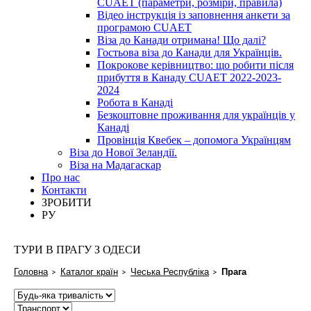
CUAET (параметри, розміри, правила)
Відео інструкція із заповнення анкети за
програмою CUAET
Віза до Канади отримана! Що далі?
Гостьова віза до Канади для Українців.
Покрокове керівництво: що робити після
прибуття в Канаду CUAET 2022-2023-
2024
Робота в Канаді
Безкоштовне проживання для українців у
Канаді
Провінція Квебек – допомога Українцям
Віза до Нової Зеландії.
Віза на Мадагаскар
Про нас
Контакти
ЗРОБИТИ
РУ
ТУРИ В ПРАГУ З ОДЕСИ
Головна
Каталог країн
Чеська Республіка
Прага