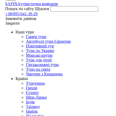
SAFINA
туристична компанія
Пошук по сайту
Шукати
+38(095)341-39-29
Замовити дзвінок
Закрити
Наші тури
Гарячі тури
Автобусні тури Європою
Повітряний тур
Тури по Україні
Морські круїзи
Тури для дітей
Гірськолижні тури
Тури на свята
Чартери з Кишинева
Країни
Туреччина
Греція
Єгипет
Шри-Ланка
Індія
Таїланд
Ізраїль
Усі країни