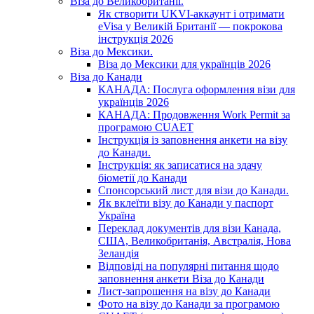
Віза до Великобританії.
Як створити UKVI-аккаунт і отримати
eVisa у Великій Британії — покрокова
інструкція 2026
Віза до Мексики.
Віза до Мексики для українців 2026
Віза до Канади
КАНАДА: Послуга оформлення візи для
українців 2026
КАНАДА: Продовження Work Permit за
програмою CUAET
Інструкція із заповнення анкети на візу
до Канади.
Інструкція: як записатися на здачу
біометії до Канади
Спонсорський лист для візи до Канади.
Як вклеїти візу до Канади у паспорт
Україна
Переклад документів для візи Канада,
США, Великобританія, Австралія, Нова
Зеландія
Відповіді на популярні питання щодо
заповнення анкети Віза до Канади
Лист-запрошення на візу до Канади
Фото на візу до Канади за програмою