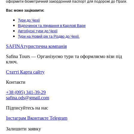
оформити біометричний закордонний паспорт для подорожі до Праги.
Вас може зацікавити:
Тури до Чехії
Відпочинок та лікування в Карлові Вари
Автобусні тури до Чехії
Тури на Новий рік та Різдво до Чехії.
SAFINA
туристична компанія
Safina Tours — Організуємо тури та оформляємо візи під
ключ.
Статті
Карта сайту
Контакти
+38 (095) 341-39-29
safina.ods@gmail.com
Підписуйтесь на нас
Інстаграм
Вконтакте
Telegram
Залишити заявку