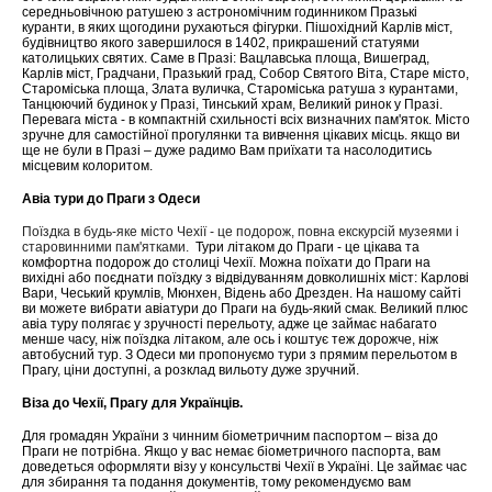
середньовічною ратушею з астрономічним годинником Празькі
куранти, в яких щогодини рухаються фігурки. Пішохідний Карлів міст,
будівництво якого завершилося в 1402, прикрашений статуями
католицьких святих. Саме в Празі: Вацлавська площа, Вишеград,
Карлів міст, Градчани, Празький град, Собор Святого Віта, Старе місто,
Староміська площа, Злата вуличка, Староміська ратуша з курантами,
Танцюючий будинок у Празі, Тинський храм, Великий ринок у Празі.
Перевага міста - в компактній схильності всіх визначних пам'яток. Місто
зручне для самостійної прогулянки та вивчення цікавих місць. якщо ви
ще не були в Празі – дуже радимо Вам приїхати та насолодитись
місцевим колоритом.
Авіа тури до Праги з Одеси
Поїздка в будь-яке місто Чехії - це подорож, повна екскурсій музеями і
старовинними пам'ятками.
Тури літаком до Праги - це цікава та
комфортна подорож до столиці Чехії. Можна поїхати до Праги на
вихідні або поєднати поїздку з відвідуванням довколишніх міст: Карлові
Вари, Чеський крумлів, Мюнхен, Відень або Дрезден. На нашому сайті
ви можете вибрати авіатури до Праги на будь-який смак. Великий плюс
авіа туру полягає у зручності перельоту, адже це займає набагато
менше часу, ніж поїздка літаком, але ось і коштує теж дорожче, ніж
автобусний тур. З Одеси ми пропонуємо тури з прямим перельотом в
Прагу, ціни доступні, а розклад вильоту дуже зручний.
Віза до Чехії, Прагу для Українців.
Для громадян України з чинним біометричним паспортом – віза до
Праги не потрібна. Якщо у вас немає біометричного паспорта, вам
доведеться оформляти візу у консульстві Чехії в Україні. Це займає час
для збирання та подання документів, тому рекомендуємо вам