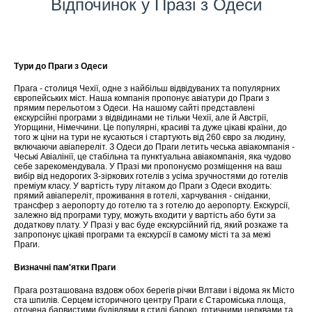
Відпочинок у Празі з Одеси
Тури до Праги з Одеси
Прага - столиця Чехії, одне з найбільш відвідуваних та популярних
європейських міст. Наша компанія пропонує авіатури до Праги з
прямим перельотом з Одеси. На нашому сайті представлені
екскурсійні програми з відвідинами не тільки Чехії, але й Австрії,
Угорщини, Німеччини. Це популярні, красиві та дуже цікаві країни, до
того ж ціни на тури не кусаються і стартують від 260 євро за людину,
включаючи авіапереліт. З Одеси до Праги летить чеська авіакомпанія -
Чеські Авіалінії, це стабільна та пунктуальна авіакомпанія, яка чудово
себе зарекомендувала. У Празі ми пропонуємо розміщення на ваш
вибір від недорогих 3-зіркових готелів з усіма зручностями до готелів
преміум класу. У вартість туру літаком до Праги з Одеси входить:
прямий авіапереліт, проживання в готелі, харчування - сніданки,
трансфер з аеропорту до готелю та з готелю до аеропорту. Екскурсії,
залежно від програми туру, можуть входити у вартість або бути за
додаткову плату. У Празі у вас буде екскурсійний гід, який розкаже та
запропонує цікаві програми та екскурсії в самому місті та за межі
Праги.
Визначні пам'ятки Праги
Прага розташована вздовж обох берегів річки Влтави і відома як Місто
ста шпилів. Серцем історичного центру Праги є Староміська площа,
оточена барвистими будівлями в стилі бароко, готичними церквами та