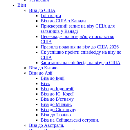
Візи
Віза до США
Грін карта
Віза до США з Канади
Прискорений запис на візу США для
заявників у Канаді
Перекладач на інтерв'ю у посольство
США
Правила подання на візу до США 2026
Як успішно пройти співбесіду на візу до
США
Запитання на співбесіді на візу до США
Віза до Китаю
Візи до Азії
Віза до Індії
Віза.
Віза до Індонезії.
Віза до Ю. Кореї.
Віза до В'єтнаму
Віза до М'янми.
Віза до Сінгапуру
Візи до Ізраїлю.
Віза на Сейшельські острови.
Віза до Австралії.