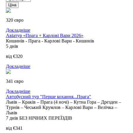
320 євро
Докладніше
Авіатур «Прага + Карлові Вари 2026»
Кишинів - Прага - Карлові Вари - Кишинів
5 днів
від €320
Докладніше
341 євро
Докладніше
Автобусний тур "Перше кохання...Прага"
Львів – Краків – Прага (4 ночі) – Кутна Гора – Дрезден –
Турнів – Чеський Крумлов – Карлові Вари – Велічка –
Львів
7 днів БЕЗ НІЧНИХ ПЕРЕЇЗДІВ
від €341