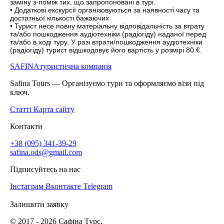
заміну з-поміж тих, що запропоновані в турі.
• Додаткові екскурсії організовуються за наявності часу та
достатньої кількості бажаючих
• Турист несе повну матеріальну відповідальність за втрату
та/або пошкодження аудіотехніки (радіогіду) наданої перед
та/або в ході туру. У разі втрати/пошкодження аудіотехніки
(радіогіду) турист відшкодовує його вартість у розмірі 80 €.
SAFINA
туристична компанія
Safina Tours — Організуємо тури та оформляємо візи під
ключ.
Статті
Карта сайту
Контакти
+38 (095) 341-39-29
safina.ods@gmail.com
Підписуйтесь на нас
Інстаграм
Вконтакте
Telegram
Залишити заявку
© 2017 -
2026
Сафіна Турс.