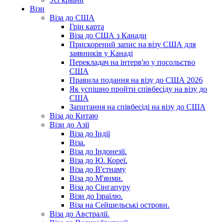
Візи
Віза до США
Грін карта
Віза до США з Канади
Прискорений запис на візу США для
заявників у Канаді
Перекладач на інтерв'ю у посольство
США
Правила подання на візу до США 2026
Як успішно пройти співбесіду на візу до
США
Запитання на співбесіді на візу до США
Віза до Китаю
Візи до Азії
Віза до Індії
Віза.
Віза до Індонезії.
Віза до Ю. Кореї.
Віза до В'єтнаму
Віза до М'янми.
Віза до Сінгапуру
Візи до Ізраїлю.
Віза на Сейшельські острови.
Віза до Австралії.