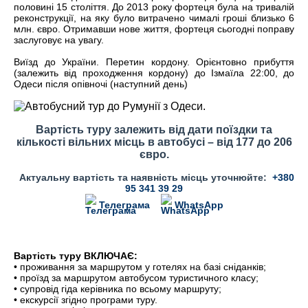
половині 15 століття. До 2013 року фортеця була на тривалій
реконструкції, на яку було витрачено чималі гроші близько 6
млн. євро. Отримавши нове життя, фортеця сьогодні поправу
заслуговує на увагу.
Виїзд до України. Перетин кордону. Орієнтовно прибуття
(залежить від проходження кордону) до Ізмаїла 22:00, до
Одеси після опівночі (наступний день)
Вартість туру залежить від дати поїздки та
кількості вільних місць в автобусі – від 177 до 206
євро.
Актуальну вартість та наявність місць уточнюйте:
+380
95 341 39 29
Телеграма
WhatsApp
Вартість туру ВКЛЮЧАЄ:
• проживання за маршрутом у готелях на базі сніданків;
• проїзд за маршрутом автобусом туристичного класу;
• супровід гіда керівника по всьому маршруту;
• екскурсії згідно програми туру.