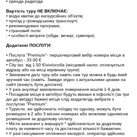
• оренда радіогіда
Вартість туру НЕ ВКЛЮЧАЄ:
• вхідні квитки до екскурсійних об'єктів;
• проїзд у громадському транспорті;
• рекомендовані програми;
• страховий поліс
; • особисті витрати (обіди, вечері, сувеніри).
Додаткові ПОСЛУГИ:
• Послуга "Premium"- першочерговий вибір номера місця в
автобусі - 33.00 €
• City tax: від 1.50 €/ніч/особа (місцевий налог, оплачується
відразу або на місці керівнику групи)
• Змінювати дату туру або навіть сам тур можна в будь-який
зручний час (навіть. Завжди згідно з актуальними цінами на
сайті (можуть бути доплати).
• У разі ануляції замовлення повернення коштів 1-6 днів.
• Посадкові місця в автобусі будуть вказані в інфолісті (за три
дні до виїзду) бажані місця слід заздалегідь вибрати з
послугою "Premium".
• Туристи, які здійснюють поїздку по одному, можуть бути
розміщені в 2 або 3 місних номерах або можливе одномісне
розміщення за додаткову оплату.
• Міста зазначені у маршруті * здійснюються за додаткову
плату за наявності часу та достатньої кількості бажаючих.
• У разі скасування оплаченої екскурсії, оператор здійснює