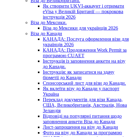
Віза до Великобританії.
Як створити UKVI-аккаунт і отримати
eVisa у Великій Британії — покрокова
інструкція 2026
Віза до Мексики.
Віза до Мексики для українців 2026
Віза до Канади
КАНАДА: Послуга оформлення візи для
українців 2026
КАНАДА: Продовження Work Permit за
програмою CUAET
Інструкція із заповнення анкети на візу
до Канади.
Інструкція: як записатися на здачу
біометії до Канади
Спонсорський лист для візи до Канади.
Як вклеїти візу до Канади у паспорт
Україна
Переклад документів для візи Канада,
США, Великобританія, Австралія, Нова
Зеландія
Відповіді на популярні питання щодо
заповнення анкети Віза до Канади
Лист-запрошення на візу до Канади
Фото на візу до Канади за програмою