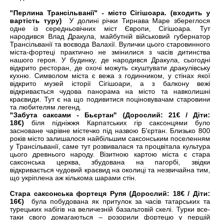
"Перлина Трансільванії" - місто Сігішоара. (входить у
вартість туру)
У долині річки Тирнава Маре збереглося
одне із середньовічних міст Європи, Сігішоара. Тут
народився Влад Дракула, майбутній військовий губернатор
Трансільванії та воєвода Валахії. Вулички цього старовинного
міста-фортеці практично не змінилися з часів дитинства
нашого героя. У будинку, де народився Дракула, сьогодні
відкрито ресторан, де охочі можуть скуштувати дракулівську
кухню. Символом міста є вежа з годинником, у стінах якої
відкрито музей історії Сігішоари, а з балкону вежі
відкривається чудова панорама на місто та навколишні
краєвиди. Тут є на що подивитися поціновувачам старовини
та любителям легенд.
"Забута саксами - Бьєртан" (Дорослий: 21€ / Діти:
18€)
біля підніжжя Карпатських гір саксонцями було
засноване чарівне містечко під назвою Б'єртан. Близько 800
років місто залишалося найбільшим саксонським поселенням
у Трансільванії, саме тут розвивалася та процвітала культура
цього древнього народу. Візитною картою міста є стара
саксонська церква, збудована на пагорбі, звідки
відкривається чудовий краєвид на околиці та незвичайна тим,
що укріплена аж кількома шарами стін.
Стара саксонська фортеця Рупя (Дорослий: 18€ / Діти:
16€)
була побудована як притулок за часів татарських та
турецьких набігів на величезній базальтовій скелі. Турки все-
таки свого домагаються – розорили фортецю у першій