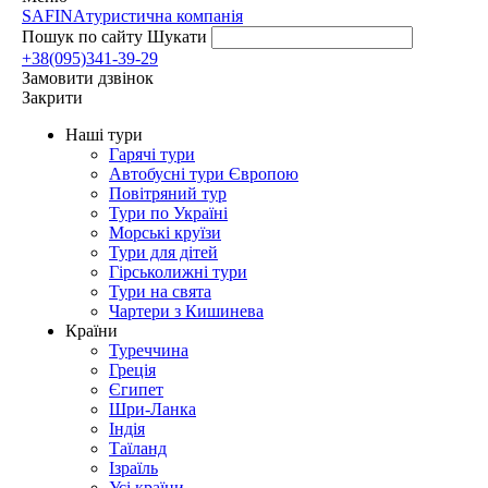
SAFINA
туристична компанія
Пошук по сайту
Шукати
+38(095)341-39-29
Замовити дзвінок
Закрити
Наші тури
Гарячі тури
Автобусні тури Європою
Повітряний тур
Тури по Україні
Морські круїзи
Тури для дітей
Гірськолижні тури
Тури на свята
Чартери з Кишинева
Країни
Туреччина
Греція
Єгипет
Шри-Ланка
Індія
Таїланд
Ізраїль
Усі країни