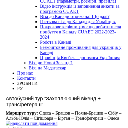
CUAET (параметри, розміри, правила)
Відео інструкція із заповнення анкети за
програмою CUAET
Віза до Канади отримана! Що далі?
Гостьова віза до Канади для Українців.
Покрокове керівництво: що робити після
прибуття в Канаду CUAET 2022-2023-
2024
Робота в Канаді
Безкоштовне проживання для українців у
Канаді
Провінція Квебек – допомога Українцям
Віза до Нової Зеландії.
Віза на Мадагаскар
Про нас
Контакти
ЗРОБИТИ
РУ
Автобусний тур "Захоплюючий вікенд +
Трансфегераш"
Маршрут туру:
Одеса – Брашов – Пояна-Брашов – Сібіу –
Альба-Юлія – Сігішоара – Біртан – Трансфегераш – Одеса