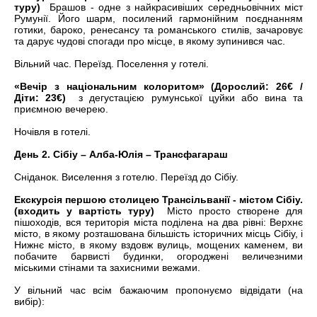
туру)
Брашов - одне з найкрасивіших середньовічних міст
Румунії. Його шарм, посилений гармонійним поєднанням
готики, бароко, ренесансу та романського стилів, зачаровує
та дарує чудові спогади про місце, в якому зупинився час.
Вільний час. Переїзд. Поселення у готелі.
«Вечір з національним колоритом» (Дорослий: 26€ /
Діти: 23€)
з дегустацією румунської цуйки або вина та
приємною вечерею.
Ночівля в готелі.
День 2. Сібіу – Алба-Юлія – Трансфагараш
Сніданок. Виселення з готелю. Переїзд до Сібіу.
Екскурсія першою столицею Трансільванії - містом Сібіу.
(входить у вартість туру)
Місто просто створене для
пішоходів, вся територія міста поділена на два рівні: Верхнє
місто, в якому розташована більшість історичних місць Сібіу, і
Нижнє місто, в якому вздовж вулиць, мощених каменем, ви
побачите барвисті будинки, огороджені величезними
міськими стінами та захисними вежами.
У вільний час всім бажаючим пропонуємо відвідати (на
вибір):