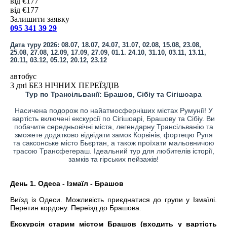
від €177
від €177
Залишити заявку
095 341 39 29
Дата туру 2026: 08.07, 18.07, 24.07, 31.07, 02.08, 15.08, 23.08,
25.08, 27.08, 12.09, 17.09, 27.09, 01.1. 24.10, 31.10, 03.11, 13.11,
20.11, 03.12, 05.12, 20.12, 23.12
автобус
3 дні БЕЗ НІЧНИХ ПЕРЕЇЗДІВ
Тур по Трансільванії: Брашов, Сібіу та Сігішоара
Насичена подорож по найатмосферніших містах Румунії! У
вартість включені екскурсії по Сігішоарі, Брашову та Сібіу. Ви
побачите середньовічні міста, легендарну Трансільванію та
зможете додатково відвідати замок Корвінів, фортецю Рупя
та саксонське місто Бьєртан, а також проїхати мальовничою
трасою Трансфегераш. Ідеальний тур для любителів історії,
замків та гірських пейзажів!
День 1. Одеса - Ізмаїл - Брашов
Виїзд із Одеси. Можливість приєднатися до групи у Ізмаїлі.
Перетин кордону. Переїзд до Брашова.
Екскурсія старим містом Брашов (входить у вартість