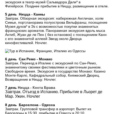
экскурсия в театр-музей Сальвадора Дали* в
Фигейросе. Позднее прибытие в Ниццу, размещение в отеле.
5 день Ницца - Канны
Завтрак. Обзорная экскурсия: набережная Англичан, холм
Симье, порт,панорама полуострова Вильфранш, посещение
Музея духов* в Эз с возможностью покупки знаменитых
французских ароматов. Панорамная экскурсия вдоль мыса
Антиб, Жуан де ле Пен ( без остановок) с посещением Канн
с его знаменитой аллеей Звезд около Дворца
кинофестивалей. Ночлег.
6 день Сан Ремо - Монако
Завтрак. Переезд в Италию с экскурсией по Сан-Ремо,
знаменитому своими фестивалями и цветочным рынком.
Свободное время. Экскурсия в государство Монако: Казино
Монте-Карло, Кафедральный собор, Княжеский Дворец.
Возвращение в Ниццу. Ночлег.
7 день
Ницца - Коста Брава
Завтрак. Отъезд в Испанию. Прибытие в Льорет де
Мар. Ужин. Ночлег
8 день
Барселона - Одесса
Завтрак. Групповой трансфер в аэропорт. Вылет из
Барселоны в 15:30, прибытие в Одессу в 20:10.