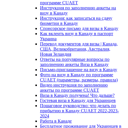
программе CUAET
Инструкция по заполнению анкеты на
визу в Канаду
Инструкция: как записаться на сдачу
биометии в Канаду
Спонсорское письмо для визы в Канаду
Как вклеить визу в Канаду в паспорт
Украина
Перевод документов для визы | Канада,
США, Великобритания, Австралия,
Новая Зеландия
Ответы на популярные вопросы по
заполнению анкеты Виза в Канаду
Письмо-приглашение на визу в Канаду
Фото на визу в Канаду по программе
CUAET (параметры, размеры, правила)
Видео инструкция по заполнению
анкеты по программе CUAET
Виза в Канаду получена! Что дальше?
Гостевая виза в Канаду для Украинцев
Пошаговое руководство: что делать по
прибытию в Канаду CUAET 2022-2023-
2024
Работа в Канаде
Бесплатное проживание для Украинцев в