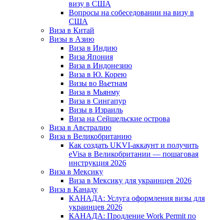
визу в США
Вопросы на собеседовании на визу в
США
Виза в Китай
Визы в Азию
Виза в Индию
Виза Япония
Виза в Индонезию
Виза в Ю. Корею
Визы во Вьетнам
Виза в Мьянму
Виза в Сингапур
Визы в Израиль
Виза на Сейшельские острова
Виза в Австралию
Виза в Великобританию
Как создать UKVI-аккаунт и получить
eVisa в Великобритании — пошаговая
инструкция 2026
Виза в Мексику
Виза в Мексику для украинцев 2026
Виза в Канаду
КАНАДА: Услуга оформления визы для
украинцев 2026
КАНАДА: Продление Work Permit по