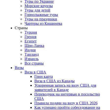
Туры по Украине
Морские круизы
Туры для детей
Горнолыжные туры
Туры на праздники
Чартеры из Кишинева
Страны
Турция
Греция
Египет
Шри-Ланка
Индия
Таиланд
Израиль
Все страны
Визы
Виза в США
Грин карта
Виза в США из Канады
Ускоренная запись на визу США для
заявителей в Канаде
Переводчик на интервью в посольство
США
Правила подачи на визу в США 2026
Как успешно пройти собеседование на