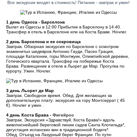
Все экскурсии входят в стоимость! Питание - завтрак и ужин!
1 день Одесса - Барселона
Вылет из Одессы в 12:00 Прибытие в Барселону в 14:40.
Трансфер в отель в Барселоне или на Коста Браве.
Ночлег.
2 день Барселона и ее сокровища
Завтрак.
Обзорная экскурсия по Барселоне с осмотром
знаменитых шедевров Антонио Гауди, Пасео Грация,
площади Каталонии, горы Монтжуик, Олимпийской деревни,
Готического квартала.
Трансфер на побережье Коста
Брава.
Размещение в отеле в Льорет де Мар.
Прогулка по
курорту. Ужин. Ночлег.
3 день Льорет де Мар
Завтрак. Свободное время. Обед. Для желающих за
дополнительную плату: экскурсия на гору Монтсеррат ( 45
€). Ночлег и ужин .
4 день Коста Брава -
Фигейрос
Завтрак. Экскурсия «Здравствуй, Коста Брава!» вдоль
живописнейшей береговой линии садов Санта Клотильда*,
дегустация испанских вин в традиционной бодеге*.
Обед.
Отъезд на Лазурный берег Франции.
По пути-