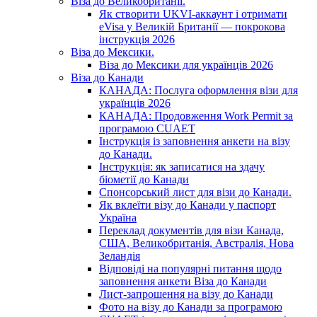
Віза до Великобританії.
Як створити UKVI-аккаунт і отримати
eVisa у Великій Британії — покрокова
інструкція 2026
Віза до Мексики.
Віза до Мексики для українців 2026
Віза до Канади
КАНАДА: Послуга оформлення візи для
українців 2026
КАНАДА: Продовження Work Permit за
програмою CUAET
Інструкція із заповнення анкети на візу
до Канади.
Інструкція: як записатися на здачу
біометії до Канади
Спонсорський лист для візи до Канади.
Як вклеїти візу до Канади у паспорт
Україна
Переклад документів для візи Канада,
США, Великобританія, Австралія, Нова
Зеландія
Відповіді на популярні питання щодо
заповнення анкети Віза до Канади
Лист-запрошення на візу до Канади
Фото на візу до Канади за програмою