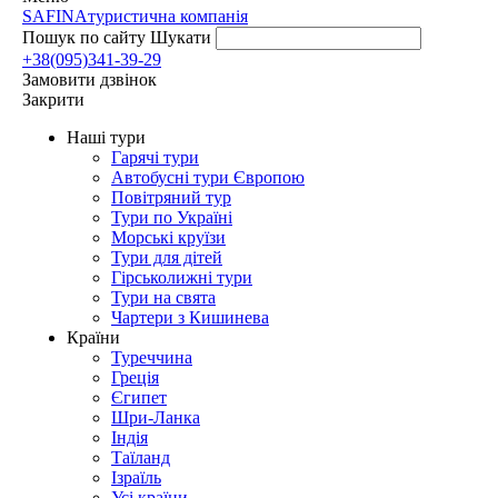
SAFINA
туристична компанія
Пошук по сайту
Шукати
+38(095)341-39-29
Замовити дзвінок
Закрити
Наші тури
Гарячі тури
Автобусні тури Європою
Повітряний тур
Тури по Україні
Морські круїзи
Тури для дітей
Гірськолижні тури
Тури на свята
Чартери з Кишинева
Країни
Туреччина
Греція
Єгипет
Шри-Ланка
Індія
Таїланд
Ізраїль
Усі країни