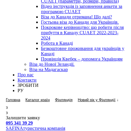
CUAET (параметри, розміри, правила)
Відео інструкція із заповнення анкети за
програмою CUAET
Віза до Канади отримана! Що далі?
Гостьова віза до Канади для Українців.
Покрокове керівництво: що робити після
прибуття в Канаду CUAET 2022-2023-
2024
Робота в Канаді
Безкоштовне проживання для українців у
Канаді
Провінція Квебек – допомога Українцям
Віза до Нової Зеландії.
Віза на Мадагаскар
Про нас
Контакти
ЗРОБИТИ
РУ
Головна
Каталог країн
Фінляндія
Новий рік у Фінляндії
↓
з
з
Залишити заявку
095 341 39 29
SAFINA
туристична компанія