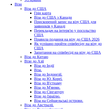
Візи
Віза до США
Грін карта
Віза до США з Канади
Прискорений запис на візу США для
заявників у Канаді
Перекладач на інтерв'ю у посольство
США
Правила подання на візу до США 2026
Як успішно пройти співбесіду на візу до
США
Запитання на співбесіді на візу до США
Віза до Китаю
Візи до Азії
Віза до Індії
Віза.
Віза до Індонезії.
Віза до Ю. Кореї.
Віза до В'єтнаму
Віза до М'янми.
Віза до Сінгапуру
Візи до Ізраїлю.
Віза на Сейшельські острови.
Віза до Австралії.