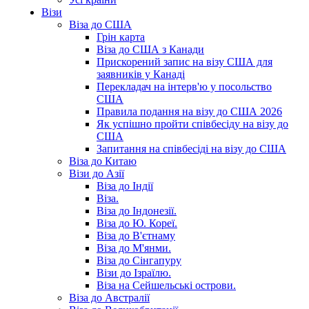
Візи
Віза до США
Грін карта
Віза до США з Канади
Прискорений запис на візу США для
заявників у Канаді
Перекладач на інтерв'ю у посольство
США
Правила подання на візу до США 2026
Як успішно пройти співбесіду на візу до
США
Запитання на співбесіді на візу до США
Віза до Китаю
Візи до Азії
Віза до Індії
Віза.
Віза до Індонезії.
Віза до Ю. Кореї.
Віза до В'єтнаму
Віза до М'янми.
Віза до Сінгапуру
Візи до Ізраїлю.
Віза на Сейшельські острови.
Віза до Австралії