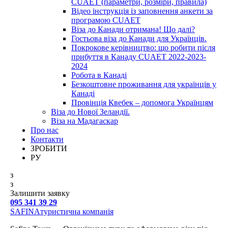
CUAET (параметри, розміри, правила)
Відео інструкція із заповнення анкети за
програмою CUAET
Віза до Канади отримана! Що далі?
Гостьова віза до Канади для Українців.
Покрокове керівництво: що робити після
прибуття в Канаду CUAET 2022-2023-
2024
Робота в Канаді
Безкоштовне проживання для українців у
Канаді
Провінція Квебек – допомога Українцям
Віза до Нової Зеландії.
Віза на Мадагаскар
Про нас
Контакти
ЗРОБИТИ
РУ
з
з
Залишити заявку
095 341 39 29
SAFINA
туристична компанія