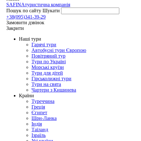
SAFINA
туристична компанія
Пошук по сайту
Шукати
+38(095)341-39-29
Замовити дзвінок
Закрити
Наші тури
Гарячі тури
Автобусні тури Європою
Повітряний тур
Тури по Україні
Морські круїзи
Тури для дітей
Гірськолижні тури
Тури на свята
Чартери з Кишинева
Країни
Туреччина
Греція
Єгипет
Шри-Ланка
Індія
Таїланд
Ізраїль
Усі країни