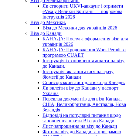
Віза до Великобританії.
Як створити UKVI-аккаунт і отримати
eVisa у Великій Британії — покрокова
інструкція 2026
Віза до Мексики.
Віза до Мексики для українців 2026
Віза до Канади
КАНАДА: Послуга оформлення візи для
українців 2026
КАНАДА: Продовження Work Permit за
програмою CUAET
Інструкція із заповнення анкети на візу
до Канади.
Інструкція: як записатися на здачу
біометії до Канади
Спонсорський лист для візи до Канади.
Як вклеїти візу до Канади у паспорт
Україна
Переклад документів для візи Канада,
США, Великобританія, Австралія, Нова
Зеландія
Відповіді на популярні питання щодо
заповнення анкети Віза до Канади
Лист-запрошення на візу до Канади
Фото на візу до Канади за програмою