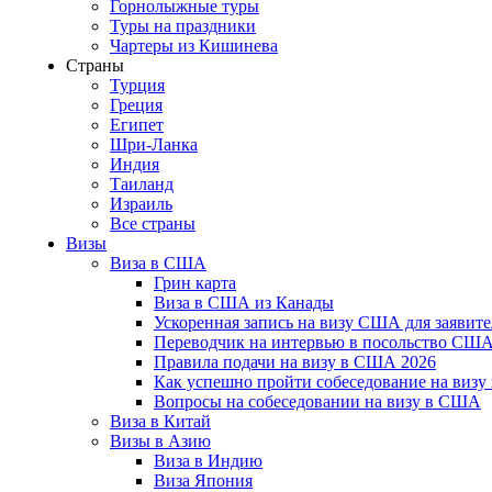
Горнолыжные туры
Туры на праздники
Чартеры из Кишинева
Страны
Турция
Греция
Египет
Шри-Ланка
Индия
Таиланд
Израиль
Все страны
Визы
Виза в США
Грин карта
Виза в США из Канады
Ускоренная запись на визу США для заявите
Переводчик на интервью в посольство СШ
Правила подачи на визу в США 2026
Как успешно пройти собеседование на виз
Вопросы на собеседовании на визу в США
Виза в Китай
Визы в Азию
Виза в Индию
Виза Япония