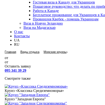
Гостевая виза в Канаду для Украинцев
Пошаговое руководство: что делать по пр
Работа в Канаде
Бесплатное проживание для Украинцев в Ка
Провинция Квебек - помощь Украинцам
Виза в Новую Зеландию
Виза на Мадагаскар
О нас
Контакты
UA
RU
Главная
Виды отдыха
Морские круизы
↓
от
от
Оставить заявку
095 341 39 29
Смотрите также
Круиз «Классика Средиземноморья»
Круиз "Западная Европа"