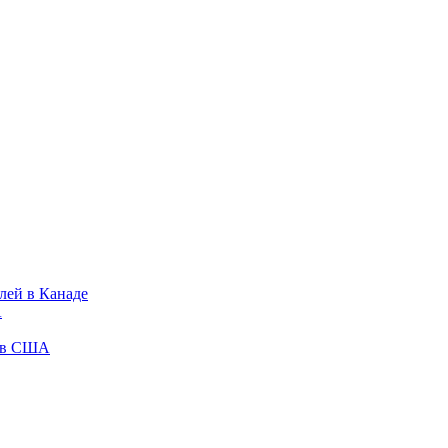
лей в Канаде
А
у в США