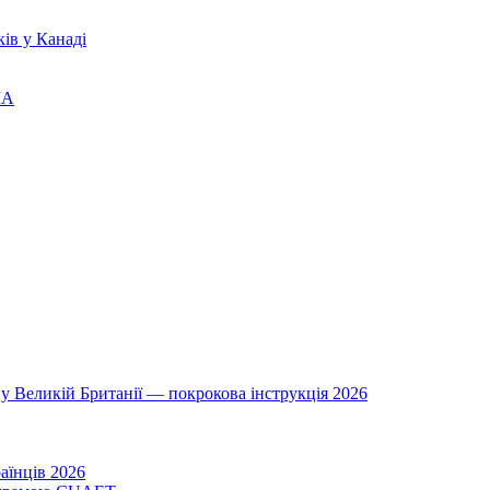
ів у Канаді
ША
у Великій Британії — покрокова інструкція 2026
аїнців 2026