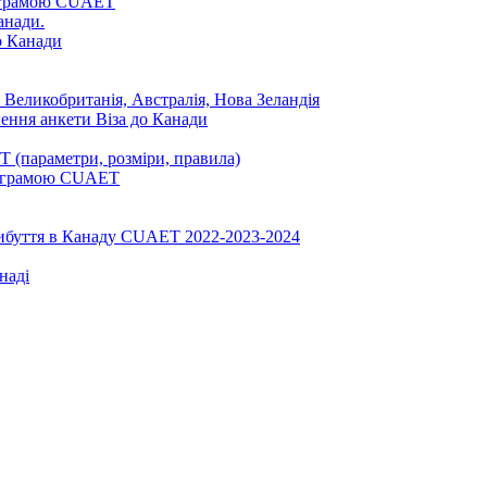
ограмою CUAET
анади.
до Канади
 Великобританія, Австралія, Нова Зеландія
нення анкети Віза до Канади
 (параметри, розміри, правила)
програмою CUAET
рибуття в Канаду CUAET 2022-2023-2024
наді