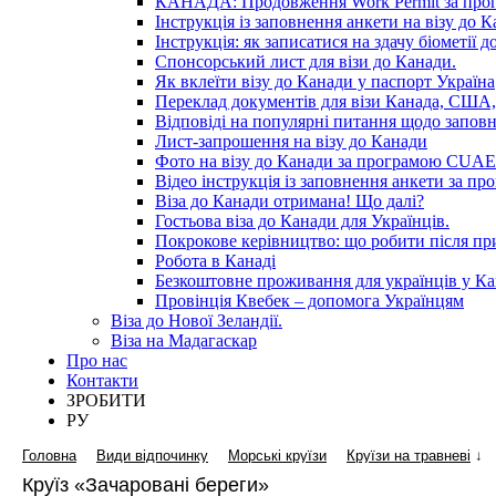
КАНАДА: Продовження Work Permit за пр
Інструкція із заповнення анкети на візу до К
Інструкція: як записатися на здачу біометії 
Спонсорський лист для візи до Канади.
Як вклеїти візу до Канади у паспорт Україна
Переклад документів для візи Канада, США,
Відповіді на популярні питання щодо запов
Лист-запрошення на візу до Канади
Фото на візу до Канади за програмою CUAET
Відео інструкція із заповнення анкети за 
Віза до Канади отримана! Що далі?
Гостьова віза до Канади для Українців.
Покрокове керівництво: що робити після п
Робота в Канаді
Безкоштовне проживання для українців у Ка
Провінція Квебек – допомога Українцям
Віза до Нової Зеландії.
Віза на Мадагаскар
Про нас
Контакти
ЗРОБИТИ
РУ
Головна
Види відпочинку
Морські круїзи
Круїзи на травневі
↓
Круїз «Зачаровані береги»