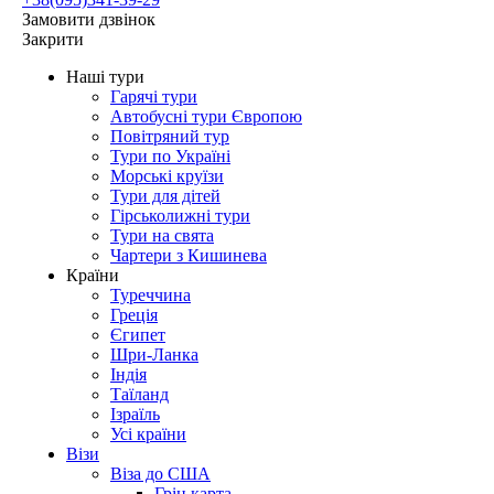
Замовити дзвінок
Закрити
Наші тури
Гарячі тури
Автобусні тури Європою
Повітряний тур
Тури по Україні
Морські круїзи
Тури для дітей
Гірськолижні тури
Тури на свята
Чартери з Кишинева
Країни
Туреччина
Греція
Єгипет
Шри-Ланка
Індія
Таїланд
Ізраїль
Усі країни
Візи
Віза до США
Грін карта