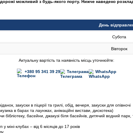
дорожі можливий з будь-якого порту. Нижче наведено розклад
День відправле
Субота
Вівторок
Актуальну вартість та наявність місць уточнюйте:
+380 95 341 39 29
Телеграма
WhatsApp
данок, закуски в піцерії та грилі, обід, вечеря, закуски для опівночі
 музика в барах та лаунжах, анімаційні вистави, дискотека)
и бібліотеку, басейни, джакузі біля басейнів, дитячий водний парк
 у міні-клубах – від 6 місяців до 17 років
зу