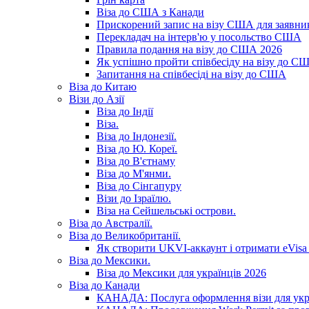
Віза до США з Канади
Прискорений запис на візу США для заявник
Перекладач на інтерв'ю у посольство США
Правила подання на візу до США 2026
Як успішно пройти співбесіду на візу до С
Запитання на співбесіді на візу до США
Віза до Китаю
Візи до Азії
Віза до Індії
Віза.
Віза до Індонезії.
Віза до Ю. Кореї.
Віза до В'єтнаму
Віза до М'янми.
Віза до Сінгапуру
Візи до Ізраїлю.
Віза на Сейшельські острови.
Віза до Австралії.
Віза до Великобританії.
Як створити UKVI-аккаунт і отримати eVisa 
Віза до Мексики.
Віза до Мексики для українців 2026
Віза до Канади
КАНАДА: Послуга оформлення візи для укр