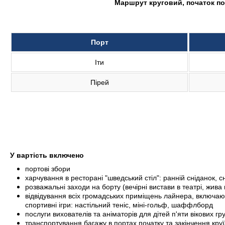
Маршрут круговий, початок по
Порт
Іти
Пірей
У вартість включено
портові збори
харчування в ресторані "шведський стіл": ранній сніданок, сні
розважальні заходи на борту (вечірні вистави в театрі, жива
відвідування всіх громадських приміщень лайнера, включаюч
спортивні ігри: настільний теніс, міні-гольф, шаффлборд
послуги вихователів та аніматорів для дітей п'яти вікових груп
транспортування багажу в портах початку та закінчення круї