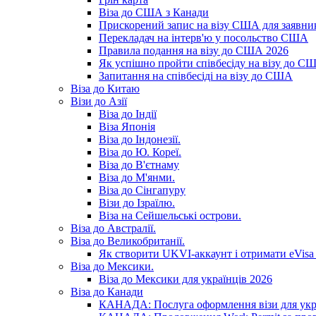
Віза до США з Канади
Прискорений запис на візу США для заявник
Перекладач на інтерв'ю у посольство США
Правила подання на візу до США 2026
Як успішно пройти співбесіду на візу до С
Запитання на співбесіді на візу до США
Віза до Китаю
Візи до Азії
Віза до Індії
Віза Японія
Віза до Індонезії.
Віза до Ю. Кореї.
Віза до В'єтнаму
Віза до М'янми.
Віза до Сінгапуру
Візи до Ізраїлю.
Віза на Сейшельські острови.
Віза до Австралії.
Віза до Великобританії.
Як створити UKVI-аккаунт і отримати eVisa 
Віза до Мексики.
Віза до Мексики для українців 2026
Віза до Канади
КАНАДА: Послуга оформлення візи для укр