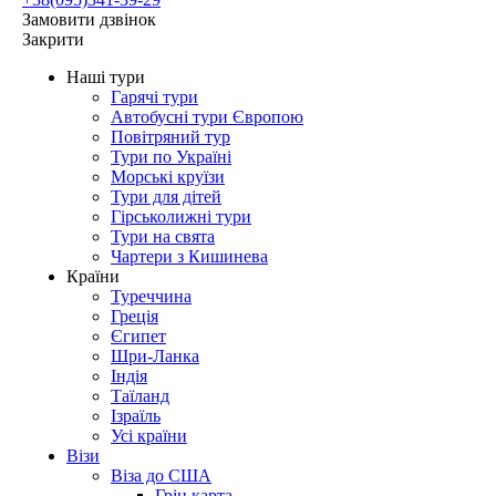
Замовити дзвінок
Закрити
Наші тури
Гарячі тури
Автобусні тури Європою
Повітряний тур
Тури по Україні
Морські круїзи
Тури для дітей
Гірськолижні тури
Тури на свята
Чартери з Кишинева
Країни
Туреччина
Греція
Єгипет
Шри-Ланка
Індія
Таїланд
Ізраїль
Усі країни
Візи
Віза до США
Грін карта