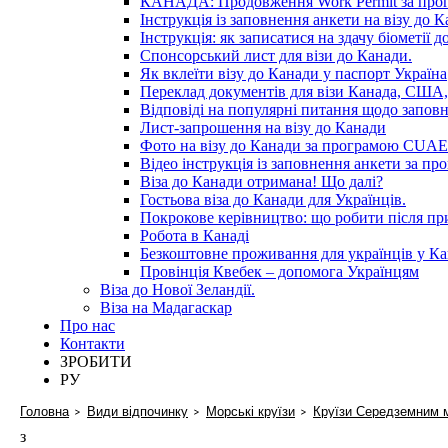
КАНАДА: Продовження Work Permit за пр
Інструкція із заповнення анкети на візу до К
Інструкція: як записатися на здачу біометії 
Спонсорський лист для візи до Канади.
Як вклеїти візу до Канади у паспорт Україна
Переклад документів для візи Канада, США,
Відповіді на популярні питання щодо запов
Лист-запрошення на візу до Канади
Фото на візу до Канади за програмою CUAET
Відео інструкція із заповнення анкети за 
Віза до Канади отримана! Що далі?
Гостьова віза до Канади для Українців.
Покрокове керівництво: що робити після п
Робота в Канаді
Безкоштовне проживання для українців у Ка
Провінція Квебек – допомога Українцям
Віза до Нової Зеландії.
Віза на Мадагаскар
Про нас
Контакти
ЗРОБИТИ
РУ
Головна
Види відпочинку
Морські круїзи
Круїзи Середземним 
з