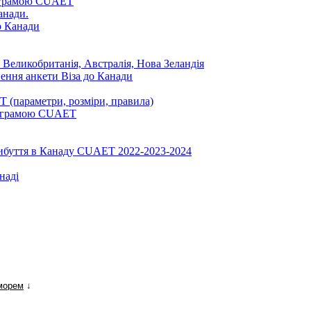
ограмою CUAET
анади.
до Канади
 Великобританія, Австралія, Нова Зеландія
нення анкети Віза до Канади
 (параметри, розміри, правила)
програмою CUAET
рибуття в Канаду CUAET 2022-2023-2024
наді
морем
↓