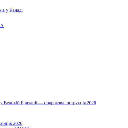
ів у Канаді
ША
у Великій Британії — покрокова інструкція 2026
аїнців 2026