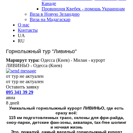
Канаде
Провинция Квебек - помощь Украинцам
Виза в Новую Зеландию
Виза на Мадагаскар
О нас
Контакты
UA
RU
Горнолыжный тур "Ливиньо"
Маршрут тура:
Одесса (Киев) - Милан - курорт
ЛИВИНЬО - Одесса (Киев)
от тур не актуален
от тур не актуален
Оставить заявку
095 341 39 29
авиа
8 дней
Уникальный горнолыжный курорт
ЛИВИНЬО
, где есть
сразу всё:
115 км подготовленных трасс, склоны для фри-райда,
сноу-парки, детские фан-зоны, аквапарк, tax-free шопинг
и ночная жизнь
Это, пожалуй, самый веселый горнолыжный курорт