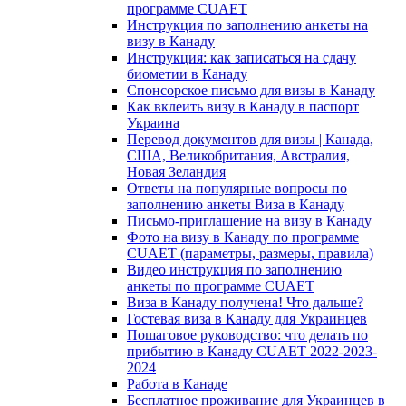
программе CUAET
Инструкция по заполнению анкеты на
визу в Канаду
Инструкция: как записаться на сдачу
биометии в Канаду
Спонсорское письмо для визы в Канаду
Как вклеить визу в Канаду в паспорт
Украина
Перевод документов для визы | Канада,
США, Великобритания, Австралия,
Новая Зеландия
Ответы на популярные вопросы по
заполнению анкеты Виза в Канаду
Письмо-приглашение на визу в Канаду
Фото на визу в Канаду по программе
CUAET (параметры, размеры, правила)
Видео инструкция по заполнению
анкеты по программе CUAET
Виза в Канаду получена! Что дальше?
Гостевая виза в Канаду для Украинцев
Пошаговое руководство: что делать по
прибытию в Канаду CUAET 2022-2023-
2024
Работа в Канаде
Бесплатное проживание для Украинцев в