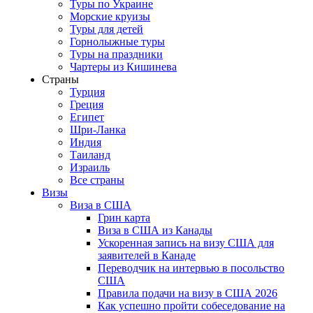
Туры по Украине
Морские круизы
Туры для детей
Горнолыжные туры
Туры на праздники
Чартеры из Кишинева
Страны
Турция
Греция
Египет
Шри-Ланка
Индия
Таиланд
Израиль
Все страны
Визы
Виза в США
Грин карта
Виза в США из Канады
Ускоренная запись на визу США для
заявителей в Канаде
Переводчик на интервью в посольство
США
Правила подачи на визу в США 2026
Как успешно пройти собеседование на