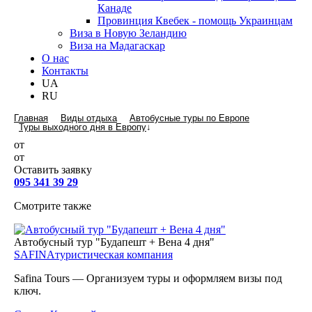
Канаде
Провинция Квебек - помощь Украинцам
Виза в Новую Зеландию
Виза на Мадагаскар
О нас
Контакты
UA
RU
Главная
Виды отдыха
Автобусные туры по Европе
Туры выходного дня в Европу
↓
от
от
Оставить заявку
095 341 39 29
Смотрите также
Автобусный тур "Будапешт + Вена 4 дня"
SAFINA
туристическая компания
Safina Tours — Организуем туры и оформляем визы под
ключ.