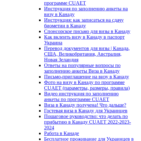
программе CUAET
Инструкция по заполнению анкеты на
визу в Канаду
Инструкция: как записаться на сдачу
биометии в Канаду
Спонсорское письмо для визы в Канаду
Как вклеить визу в Канаду в паспорт
Украина
Перевод документов для визы | Канада,
США, Великобритания, Австралия,
Новая Зеландия
Ответы на популярные вопросы по
заполнению анкеты Виза в Канаду
Письмо-приглашение на визу в Канаду
Фото на визу в Канаду по программе
CUAET (параметры, размеры, правила)
Видео инструкция по заполнению
анкеты по программе CUAET
Виза в Канаду получена! Что дальше?
Гостевая виза в Канаду для Украинцев
Пошаговое руководство: что делать по
прибытию в Канаду CUAET 2022-2023-
2024
Работа в Канаде
Бесплатное проживание для Украинцев в