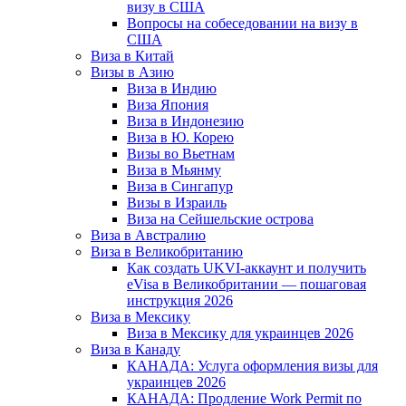
визу в США
Вопросы на собеседовании на визу в
США
Виза в Китай
Визы в Азию
Виза в Индию
Виза Япония
Виза в Индонезию
Виза в Ю. Корею
Визы во Вьетнам
Виза в Мьянму
Виза в Сингапур
Визы в Израиль
Виза на Сейшельские острова
Виза в Австралию
Виза в Великобританию
Как создать UKVI-аккаунт и получить
eVisa в Великобритании — пошаговая
инструкция 2026
Виза в Мексику
Виза в Мексику для украинцев 2026
Виза в Канаду
КАНАДА: Услуга оформления визы для
украинцев 2026
КАНАДА: Продление Work Permit по