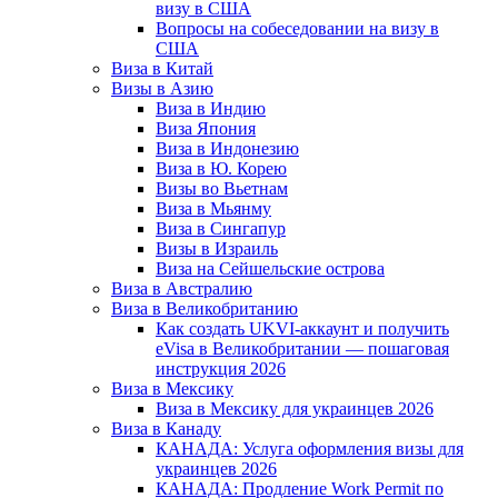
визу в США
Вопросы на собеседовании на визу в
США
Виза в Китай
Визы в Азию
Виза в Индию
Виза Япония
Виза в Индонезию
Виза в Ю. Корею
Визы во Вьетнам
Виза в Мьянму
Виза в Сингапур
Визы в Израиль
Виза на Сейшельские острова
Виза в Австралию
Виза в Великобританию
Как создать UKVI-аккаунт и получить
eVisa в Великобритании — пошаговая
инструкция 2026
Виза в Мексику
Виза в Мексику для украинцев 2026
Виза в Канаду
КАНАДА: Услуга оформления визы для
украинцев 2026
КАНАДА: Продление Work Permit по