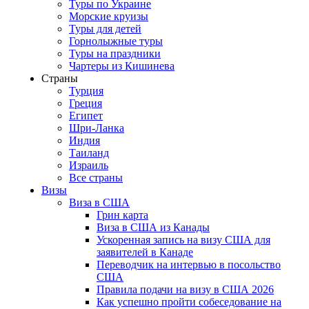
Туры по Украине
Морские круизы
Туры для детей
Горнолыжные туры
Туры на праздники
Чартеры из Кишинева
Страны
Турция
Греция
Египет
Шри-Ланка
Индия
Таиланд
Израиль
Все страны
Визы
Виза в США
Грин карта
Виза в США из Канады
Ускоренная запись на визу США для
заявителей в Канаде
Переводчик на интервью в посольство
США
Правила подачи на визу в США 2026
Как успешно пройти собеседование на