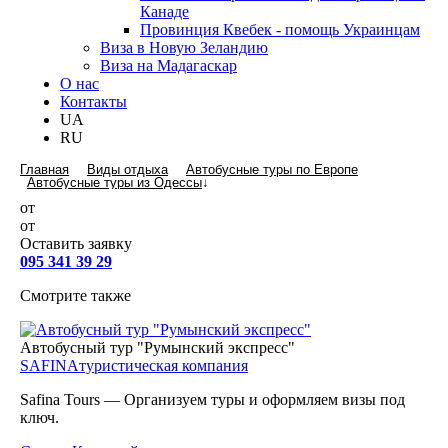
Канаде
Провинция Квебек - помощь Украинцам
Виза в Новую Зеландию
Виза на Мадагаскар
О нас
Контакты
UA
RU
Главная
Виды отдыха
Автобусные туры по Европе
Автобусные туры из Одессы
↓
от
от
Оставить заявку
095 341 39 29
Смотрите также
Автобусный тур "Румынский экспресс"
SAFINA
туристическая компания
Safina Tours — Организуем туры и оформляем визы под
ключ.