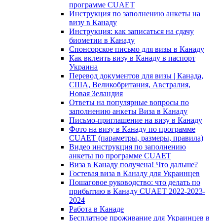
программе CUAET
Инструкция по заполнению анкеты на
визу в Канаду
Инструкция: как записаться на сдачу
биометии в Канаду
Спонсорское письмо для визы в Канаду
Как вклеить визу в Канаду в паспорт
Украина
Перевод документов для визы | Канада,
США, Великобритания, Австралия,
Новая Зеландия
Ответы на популярные вопросы по
заполнению анкеты Виза в Канаду
Письмо-приглашение на визу в Канаду
Фото на визу в Канаду по программе
CUAET (параметры, размеры, правила)
Видео инструкция по заполнению
анкеты по программе CUAET
Виза в Канаду получена! Что дальше?
Гостевая виза в Канаду для Украинцев
Пошаговое руководство: что делать по
прибытию в Канаду CUAET 2022-2023-
2024
Работа в Канаде
Бесплатное проживание для Украинцев в