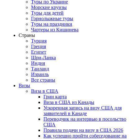
Туры по Украине
Морские круизы
Туры для детей
Горнолыжные туры
Туры на праздники
Чартеры из Кишинева
Страны
Турция
Греция
Египет
Шри-Ланка
Индия
Таиланд
Израиль
Все страны
Визы
Виза в США
Грин карта
Виза в США из Канады
Ускоренная запись на визу США для
заявителей в Канаде
Переводчик на интервью в посольство
США
Правила подачи на визу в США 2026
Как успешно пройти собеседование на