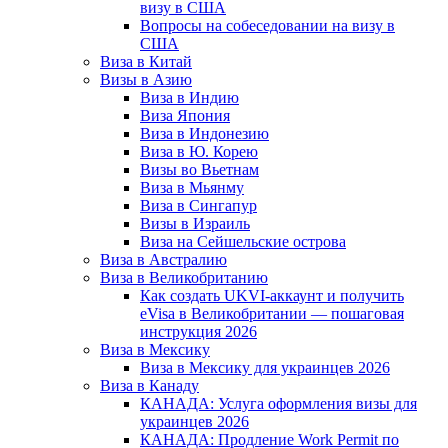
визу в США
Вопросы на собеседовании на визу в
США
Виза в Китай
Визы в Азию
Виза в Индию
Виза Япония
Виза в Индонезию
Виза в Ю. Корею
Визы во Вьетнам
Виза в Мьянму
Виза в Сингапур
Визы в Израиль
Виза на Сейшельские острова
Виза в Австралию
Виза в Великобританию
Как создать UKVI-аккаунт и получить
eVisa в Великобритании — пошаговая
инструкция 2026
Виза в Мексику
Виза в Мексику для украинцев 2026
Виза в Канаду
КАНАДА: Услуга оформления визы для
украинцев 2026
КАНАДА: Продление Work Permit по