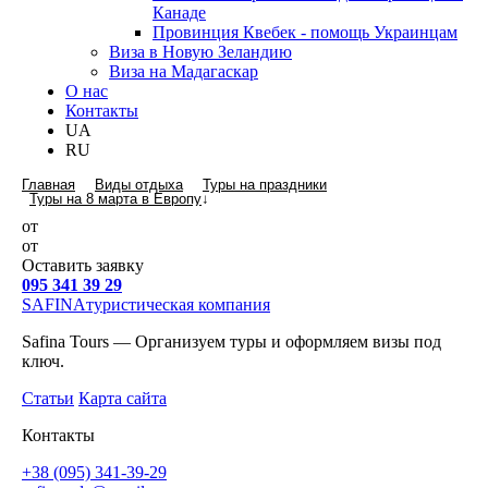
Канаде
Провинция Квебек - помощь Украинцам
Виза в Новую Зеландию
Виза на Мадагаскар
О нас
Контакты
UA
RU
Главная
Виды отдыха
Туры на праздники
Туры на 8 марта в Европу
↓
от
от
Оставить заявку
095 341 39 29
SAFINA
туристическая компания
Safina Tours — Организуем туры и оформляем визы под
ключ.
Статьи
Карта сайта
Контакты
+38 (095) 341-39-29