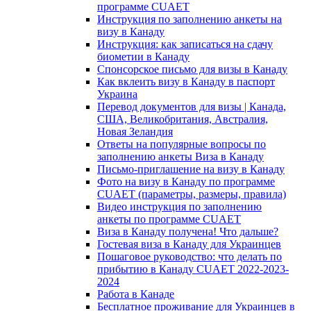
программе CUAET
Инструкция по заполнению анкеты на
визу в Канаду
Инструкция: как записаться на сдачу
биометии в Канаду
Спонсорское письмо для визы в Канаду
Как вклеить визу в Канаду в паспорт
Украина
Перевод документов для визы | Канада,
США, Великобритания, Австралия,
Новая Зеландия
Ответы на популярные вопросы по
заполнению анкеты Виза в Канаду
Письмо-приглашение на визу в Канаду
Фото на визу в Канаду по программе
CUAET (параметры, размеры, правила)
Видео инструкция по заполнению
анкеты по программе CUAET
Виза в Канаду получена! Что дальше?
Гостевая виза в Канаду для Украинцев
Пошаговое руководство: что делать по
прибытию в Канаду CUAET 2022-2023-
2024
Работа в Канаде
Бесплатное проживание для Украинцев в