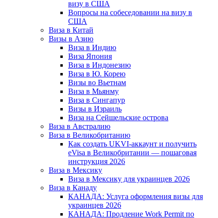
визу в США
Вопросы на собеседовании на визу в
США
Виза в Китай
Визы в Азию
Виза в Индию
Виза Япония
Виза в Индонезию
Виза в Ю. Корею
Визы во Вьетнам
Виза в Мьянму
Виза в Сингапур
Визы в Израиль
Виза на Сейшельские острова
Виза в Австралию
Виза в Великобританию
Как создать UKVI-аккаунт и получить
eVisa в Великобритании — пошаговая
инструкция 2026
Виза в Мексику
Виза в Мексику для украинцев 2026
Виза в Канаду
КАНАДА: Услуга оформления визы для
украинцев 2026
КАНАДА: Продление Work Permit по