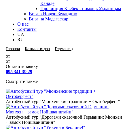
Канаде
Провинция Квебек - помощь Украинцам
Виза в Новую Зеландию
Виза на Мадагаскар
О нас
Контакты
UA
RU
Главная
Каталог стран
Германия
↓
от
от
Оставить заявку
095 341 39 29
Смотрите также
Автобусный тур "Мюнхенские традиции + Октоберфест"
Автобусный тур "Дорогами сказочной Германии: Мюнхен
+ замок Нойшванштайн"