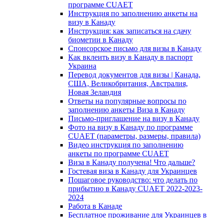
программе CUAET
Инструкция по заполнению анкеты на
визу в Канаду
Инструкция: как записаться на сдачу
биометии в Канаду
Спонсорское письмо для визы в Канаду
Как вклеить визу в Канаду в паспорт
Украина
Перевод документов для визы | Канада,
США, Великобритания, Австралия,
Новая Зеландия
Ответы на популярные вопросы по
заполнению анкеты Виза в Канаду
Письмо-приглашение на визу в Канаду
Фото на визу в Канаду по программе
CUAET (параметры, размеры, правила)
Видео инструкция по заполнению
анкеты по программе CUAET
Виза в Канаду получена! Что дальше?
Гостевая виза в Канаду для Украинцев
Пошаговое руководство: что делать по
прибытию в Канаду CUAET 2022-2023-
2024
Работа в Канаде
Бесплатное проживание для Украинцев в