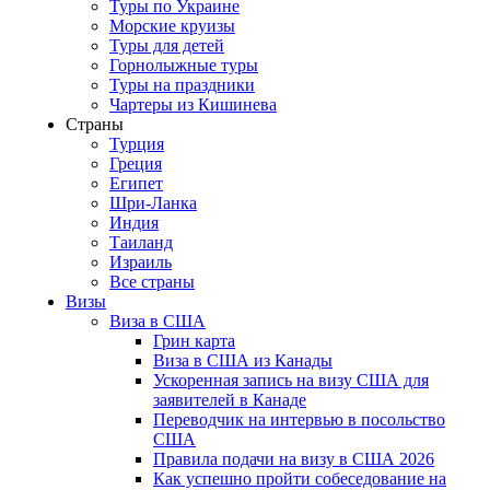
Туры по Украине
Морские круизы
Туры для детей
Горнолыжные туры
Туры на праздники
Чартеры из Кишинева
Страны
Турция
Греция
Египет
Шри-Ланка
Индия
Таиланд
Израиль
Все страны
Визы
Виза в США
Грин карта
Виза в США из Канады
Ускоренная запись на визу США для
заявителей в Канаде
Переводчик на интервью в посольство
США
Правила подачи на визу в США 2026
Как успешно пройти собеседование на