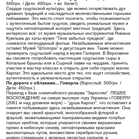
500грн. / Дети: 400грн. + вх. билет)
Сердце гуцульской культуры, где можно почувствовать дух
древних традиций и насладиться величественными горными
пейзажами. Это место стоит посетить, чтобы познакомиться
с аутентичным бытом гуцулов, увидеть уникальные музеи и
ощутить неповторимый колорит местных традиций. Здесь
интересно всё: от музея музыкальных инструментов Романа
Кумлыка до хаты-музея "Тени забытых предков", где
снимался легендарный фильм. Незабываемые впечатления
оставит Музей "Штопора" и дегустация вин. Также можно
примерить гуцульский наряд в музее Галерея. В Верховине
вы сможете попробовать настоящие гуцульские сыры в
Копальне Брынзы или в Сырной лавке на чердаке, принять
участие в мастер-классах и открыть для себя горную магию
Карпат. Это идеальное место для тех, кто ищет спокойствие,
аутентичность и увлекательные открытия.
По дороге с облаками... Говерла
(Взрослый: 500грн. /
Дети: 450грн.)
Переезд к базе олимпийского резерва "Заросляк". ПЕШЕЕ
ВОСХОЖДЕНИЕ на самую высокую гору Украины г.ГОВЕРЛУ
(2061 м над уровнем моря) – "душа Карпат", что оставляет в
памяти побывавших здесь незабываемые впечатления. Она
очарует вас своей красотой, многообразной флорой и
фауной, захватывающими панорамными видами голубых
горных хребтов, которые упираются своими вершинами
прямо в небесную синеву, неповторимыми красками
высокогорных лугов, множеством серебристых ручьев,
шумно стекающих с зеленых лесистых склонов, и