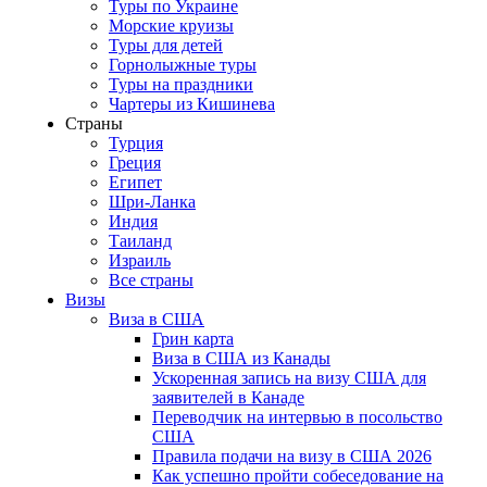
Туры по Украине
Морские круизы
Туры для детей
Горнолыжные туры
Туры на праздники
Чартеры из Кишинева
Страны
Турция
Греция
Египет
Шри-Ланка
Индия
Таиланд
Израиль
Все страны
Визы
Виза в США
Грин карта
Виза в США из Канады
Ускоренная запись на визу США для
заявителей в Канаде
Переводчик на интервью в посольство
США
Правила подачи на визу в США 2026
Как успешно пройти собеседование на