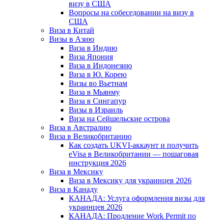
визу в США
Вопросы на собеседовании на визу в
США
Виза в Китай
Визы в Азию
Виза в Индию
Виза Япония
Виза в Индонезию
Виза в Ю. Корею
Визы во Вьетнам
Виза в Мьянму
Виза в Сингапур
Визы в Израиль
Виза на Сейшельские острова
Виза в Австралию
Виза в Великобританию
Как создать UKVI-аккаунт и получить
eVisa в Великобритании — пошаговая
инструкция 2026
Виза в Мексику
Виза в Мексику для украинцев 2026
Виза в Канаду
КАНАДА: Услуга оформления визы для
украинцев 2026
КАНАДА: Продление Work Permit по