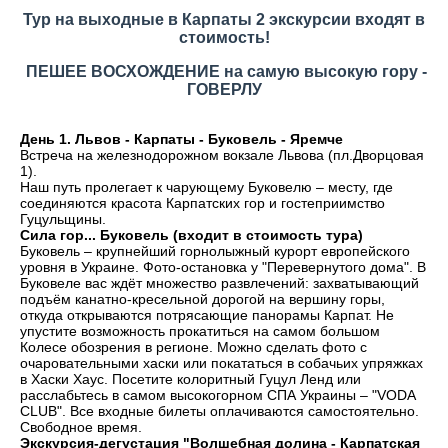
Тур на выходные в Карпаты 2 экскурсии входят в
стоимость!
ПЕШЕЕ ВОСХОЖДЕНИЕ на самую высокую гору -
ГОВЕРЛУ
День 1. Львов - Карпаты - Буковель - Яремче
Встреча на железнодорожном вокзале Львова (пл.Дворцовая
1).
Наш путь пролегает к чарующему Буковелю – месту, где
соединяются красота Карпатских гор и гостеприимство
Гуцульщины.
Сила гор... Буковель (входит в стоимость тура)
Буковель – крупнейший горнолыжный курорт европейского
уровня в Украине. Фото-остановка у "Перевернутого дома". В
Буковеле вас ждёт множество развлечений: захватывающий
подъём канатно-кресельной дорогой на вершину горы,
откуда открываются потрясающие панорамы Карпат. Не
упустите возможность прокатиться на самом большом
Колесе обозрения в регионе. Можно сделать фото с
очаровательными хаски или покататься в собачьих упряжках
в Хаски Хаус. Посетите колоритный Гуцул Ленд или
расслабьтесь в самом высокогорном СПА Украины – "VODA
CLUB". Все входные билеты оплачиваются самостоятельно.
Свободное время.
Экскурсия-дегустация "Волшебная долина - Карпатская