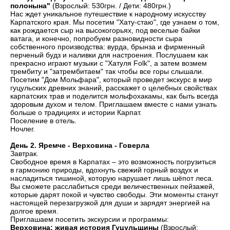
полонына"
(Взрослый: 530грн. / Дети: 480грн.)
Нас ждет уникальное путешествие к народному искусству
Карпатского края. Мы посетим "Хату-стаю", где узнаем о том,
как рождается сыр на высокогорьях, под веселые байки
ватага, и конечно, попробуем разновидности сыра
собственного производства: вурда, брынза и фирменный
перченый будз и наливки для настроения. Послушаем как
прекрасно играют музыки с "Хатуля Folk", а затем возмем
трембиту и "затрембитаем" так чтобы все горы слышали.
Посетим "Дом Мольфара", который проведет экскурс в мир
гуцульских древних знаний, расскажет о целебных свойствах
карпатских трав и поделится мольфохакамы, как быть всегда
здоровым духом и телом. Приглашаем вместе с нами узнать
больше о традициях и истории Карпат.
Поселение в отель.
Ночлег.
День 2. Яремче - Верховина - Говерла
Завтрак.
Свободное время в Карпатах – это возможность погрузиться
в гармонию природы, вдохнуть свежий горный воздух и
насладиться тишиной, которую нарушает лишь шёпот леса.
Вы сможете расслабиться среди величественных пейзажей,
которые дарят покой и чувство свободы. Эти моменты станут
настоящей перезагрузкой для души и зарядят энергией на
долгое время.
Приглашаем посетить экскурсии и программы:
Верховина: живая история Гуцульщины
(Взрослый: