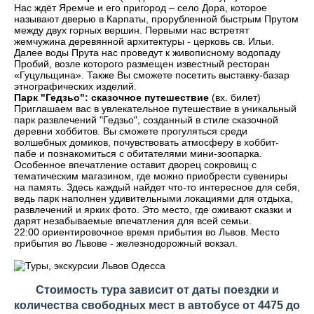
Нас ждёт Яремче и его пригород – село Дора, которое
называют дверью в Карпаты, прорубленной быстрым Прутом
между двух горных вершин. Первыми нас встретят
жемчужина деревянной архитектуры - церковь св. Ильи.
Далее воды Прута нас проведут к живописному водопаду
Пробий, возле которого размещен известный ресторан
«Гуцульщина». Также Вы сможете посетить выставку-базар
этнографических изделий.
Парк "Гедзьо": сказочное путешествие
(вх. билет)
Приглашаем вас в увлекательное путешествие в уникальный
парк развлечений "Гедзьо", созданный в стиле сказочной
деревни хоббитов. Вы сможете прогуляться среди
волшебных домиков, почувствовать атмосферу в хоббит-
пабе и познакомиться с обитателями мини-зоопарка.
Особенное впечатление оставит дворец сокровищ с
тематическим магазином, где можно приобрести сувениры
на память. Здесь каждый найдет что-то интересное для себя,
ведь парк наполнен удивительными локациями для отдыха,
развлечений и ярких фото. Это место, где оживают сказки и
дарят незабываемые впечатления для всей семьи.
22:00 ориентировочное время прибытия во Львов. Место
прибытия во Львове - железнодорожный вокзал.
Стоимость тура зависит от даты поездки и
количества свободных мест в автобусе от 4475 до