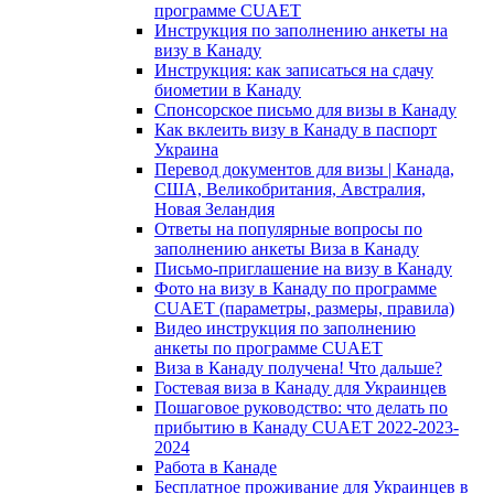
программе CUAET
Инструкция по заполнению анкеты на
визу в Канаду
Инструкция: как записаться на сдачу
биометии в Канаду
Спонсорское письмо для визы в Канаду
Как вклеить визу в Канаду в паспорт
Украина
Перевод документов для визы | Канада,
США, Великобритания, Австралия,
Новая Зеландия
Ответы на популярные вопросы по
заполнению анкеты Виза в Канаду
Письмо-приглашение на визу в Канаду
Фото на визу в Канаду по программе
CUAET (параметры, размеры, правила)
Видео инструкция по заполнению
анкеты по программе CUAET
Виза в Канаду получена! Что дальше?
Гостевая виза в Канаду для Украинцев
Пошаговое руководство: что делать по
прибытию в Канаду CUAET 2022-2023-
2024
Работа в Канаде
Бесплатное проживание для Украинцев в