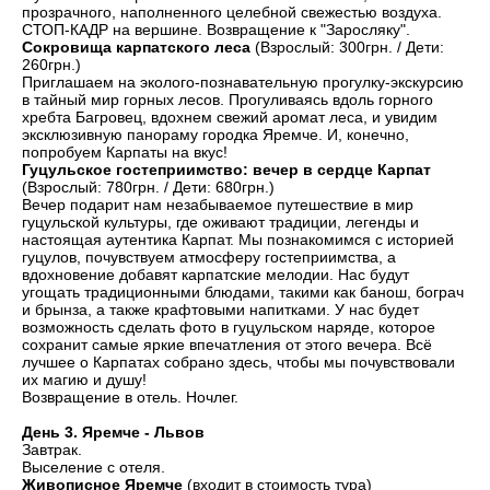
прозрачного, наполненного целебной свежестью воздуха.
СТОП-КАДР на вершине. Возвращение к "Заросляку".
Сокровища карпатского леса
(Взрослый: 300грн. / Дети:
260грн.)
Приглашаем на эколого-познавательную прогулку-экскурсию
в тайный мир горных лесов. Прогуливаясь вдоль горного
хребта Багровец, вдохнем свежий аромат леса, и увидим
эксклюзивную панораму городка Яремче. И, конечно,
попробуем Карпаты на вкус!
Гуцульское гостеприимство: вечер в сердце Карпат
(Взрослый: 780грн. / Дети: 680грн.)
Вечер подарит нам незабываемое путешествие в мир
гуцульской культуры, где оживают традиции, легенды и
настоящая аутентика Карпат. Мы познакомимся с историей
гуцулов, почувствуем атмосферу гостеприимства, а
вдохновение добавят карпатские мелодии. Нас будут
угощать традиционными блюдами, такими как банош, бограч
и брынза, а также крафтовыми напитками. У нас будет
возможность сделать фото в гуцульском наряде, которое
сохранит самые яркие впечатления от этого вечера. Всё
лучшее о Карпатах собрано здесь, чтобы мы почувствовали
их магию и душу!
Возвращение в отель. Ночлег.
День 3. Яремче - Львов
Завтрак.
Выселение с отеля.
Живописное Яремче
(входит в стоимость тура)