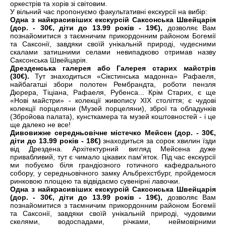
оркестрів та хорів зі світовим.
У вільний час пропонуємо факультативні екскурсії на вибір:
Одна з найкрасивіших екскурсій Саксонська Швейцарія
(дор. - 30€, діти до 13.99 років - 19€),
дозволяє Вам
познайомитися з таємничим прикордонним районом Богемії
та Саксонії, завдяки своїй унікальній природі, чудесними
скалами затишними селами невипадково отримав назву
Саксонська Швейцарія.
Дрезденська галерея або Галерея старих майстрів
(30€).
Тут знаходиться «Сікстинська мадонна» Рафаеля,
найбагатші збори полотен Рембрандта, роботи пензля
Дюрера, Тіціана, Рафаеля, Рубенса... Крім Старих, є ще
«Нові майстри» - колекції живопису ХІХ століття; є чудові
колекції порцеляни (Музей порцеляни), зброї та обладунків
(Збройова палата), кунсткамера та музей коштовностей - і це
ще далеко не все!
Дивовижне середньовічне містечко Мейсен (дор. - 30€,
діти до 13.99 років - 18€)
знаходиться за сорок хвилин їзди
від Дрездена. Архітектурний вигляд Мейсена дуже
привабливий, тут є чимало цікавих пам'яток. Під час екскурсії
ми побуємо біля грандіозного готичного кафедрального
собору, у середньовічного замку Альбрехстбург, пройдемося
ринковою площею та відвідаємо сувенірні лавочки.
Одна з найкрасивіших екскурсій Саксонська Швейцарія
(дор. - 30€, діти до 13.99 років - 19€),
дозволяє Вам
познайомитися з таємничим прикордонним районом Богемії
та Саксонії, завдяки своїй унікальній природі, чудовими
скелями, водоспадами, річками, неймовірними