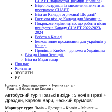
CUAET (параметри, розміри, правила)
Відео інструкція із заповнення анкети за
програмою CUAET
Віза до Канади отримана! Що далі?
Гостьова віза до Канади для Українців.
Покрокове керівництво: що робити після
прибуття в Канаду CUAET 2022-2023-
2024
Робота в Канаді
Безкоштовне проживання для українців у
Канаді
Провінція Квебек – допомога Українцям
Віза до Нової Зеландії.
Віза на Мадагаскар
Про нас
Контакти
ЗРОБИТИ
РУ
Головна
Види відпочинку
Тури на свята
Тури на 8 березня до Європи
↓
Автобусний тур "Празькі вихідні: 3 ночі в Празі +
Дрезден, Карлові Вари, Чеський Крумлов"
Маршрут туру:
Львів – Дрезден – Краків – Майсен –