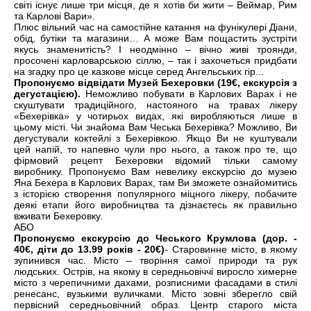
світі існує лише три місця, де я хотів би жити – Веймар, Рим
та Карлові Вари».
Плюс вільний час на самостійне катання на фунікулері Діани,
обід, бутіки та магазини… А може Вам пощастить зустріти
якусь знаменитість? І неодмінно – вічно живі троянди,
просочені карловарською сіллю, – так і захочеться придбати
на згадку про це казкове місце серед Ангельських гір...
Пропонуємо відвідати Музей Бехеровки (19€, екскурсія з
дегустацією).
Неможливо побувати в Карлових Варах і не
скуштувати традиційного, настояного на травах лікеру
«Бехерівка» у чотирьох видах, які виробляються лише в
цьому місті. Чи знайома Вам Чеська Бехерівка? Можливо, Ви
дегустували коктейлі з Бехерівкою. Якщо Ви не куштували
цей напій, то напевно чули про нього, а також про те, що
фірмовий рецепт Бехеровки відомий тільки самому
виробнику. Пропонуємо Вам невелику екскурсію до музею
Яна Бехера в Карлових Варах, там Ви зможете ознайомитись
з історією створення популярного міцного лікеру, побачите
деякі етапи його виробництва та дізнаєтесь як правильно
вживати Бехеровку.
АБО
Пропонуємо екскурсію до Чеського Крумлова (дор. -
40€, діти до 13.99 років - 20€)
- Старовинне місто, в якому
зупинився час. Місто – творіння самої природи та рук
людських. Острів, на якому в середньовіччі виросло химерне
місто з черепичними дахами, розписними фасадами в стилі
ренесанс, вузькими вуличками. Місто зовні зберегло свій
первісний середньовічний образ. Центр старого міста