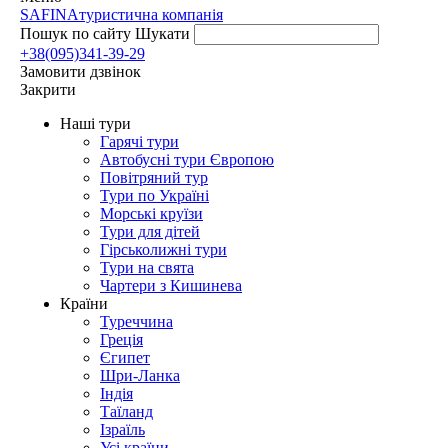
SAFINA
туристична компанія
Пошук по сайту
Шукати
+38(095)341-39-29
Замовити дзвінок
Закрити
Наші тури
Гарячі тури
Автобусні тури Європою
Повітряний тур
Тури по Україні
Морські круїзи
Тури для дітей
Гірськолижні тури
Тури на свята
Чартери з Кишинева
Країни
Туреччина
Греція
Єгипет
Шри-Ланка
Індія
Таїланд
Ізраїль
Усі країни