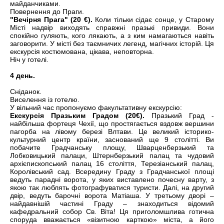
майданчиками.
Повернення до Праги.
"Вечірня Прага" (20 €).
Коли тільки сідає сонце, у Старому
Місті надвір виходять справжні празькі привиди. Вони
спокійно гуляють, кого лякають, а з ким намагаються навіть
заговорити. У місті без таємничих легенд, магічних історій. Ця
екскурсія костюмована, цікава, неповторна.
Ніч у готелі.
4 день.
Сніданок.
Виселення із готелю.
У вільний час пропонуємо факультативну екскурсію:
Екскурсія Празьким Градом (20€).
Празький Град -
найбільша фортеця Чехії, що простягається вздовж вершини
пагорба на лівому березі Влтави. Це великий історико-
культурний центр країни, заснований ще 9 столітті. Ви
побачите Градчанську площу, Шварценберзький та
Лобковицький палаци, Штернберзький палац та чудовий
архієпископський палац 16 століття, Терезіанський палац,
Королівський сад. Всередину Граду з Градчанської площі
ведуть парадні ворота, у яких виставлено почесну варту, з
якою так люблять фотографуватися туристи. Далі, на другий
двір, ведуть барочні ворота Матіаша. У третьому дворі –
найдавнішій частині Граду – знаходиться відомий
кафедральний собор Св. Віта! Ця приголомшлива готична
споруда вважається «візитною карткою» міста, а його