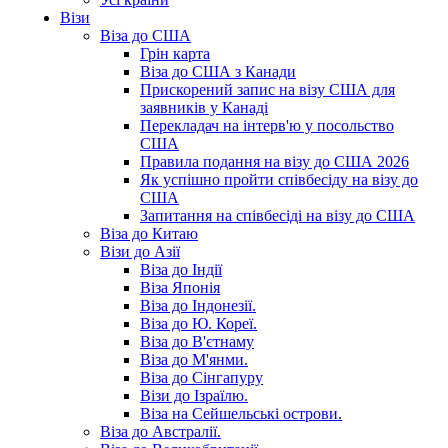
Візи
Віза до США
Грін карта
Віза до США з Канади
Прискорений запис на візу США для
заявників у Канаді
Перекладач на інтерв'ю у посольство
США
Правила подання на візу до США 2026
Як успішно пройти співбесіду на візу до
США
Запитання на співбесіді на візу до США
Віза до Китаю
Візи до Азії
Віза до Індії
Віза Японія
Віза до Індонезії.
Віза до Ю. Кореї.
Віза до В'єтнаму
Віза до М'янми.
Віза до Сінгапуру
Візи до Ізраїлю.
Віза на Сейшельські острови.
Віза до Австралії.