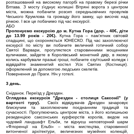
розташований на високому пагорбі на правому березі річки
Влтава. З мосту з'єднує колишні Вітряні ворота з центром
міста, можна побачити розсип середньовічних провулків
Чеського Крумлова та громаду його замку, що височіє над
річкою. І все це побачимо під час екскурсії.
АБО
Пропонуємо екскурсію до м. Кутна Гора (дор. - 40€, діти
до 13.99 років - 20€).
Кутна Гора – пам'ятник світовій
спадщині, що охороняється ЮНЕСКО. Під час захоплюючої
екскурсії по місту ви побачите величний готичний собор
Святої Варвари, прогуляєтеся старовинними мощеними
вуличками, зайдете в Королівський монетний двір, в якому
колись карбували празькі гроші, побачите єзуїтський коледж і
відвідайте знаменитий костел Усіх Святих (Костниця).
оформлений за допомогою людських скелетів.
Повернення до Праги. Ніч у готелі.
3 день.
Сніданок. Переїзд у Дрезден.
Оглядова екскурсія "Дрезден - столиця Саксонії" (у
вартості туру).
Своїх відвідувачів Дрезден зачаровує
блискучим та захоплюючим поєднанням традицій та
сучасності. Прогулюючись центром міста, з його колишньою
резиденцією саксонських курфюрстів королів, видом на
чудовий ландшафт Ельби, ти відчуєш неповторний шарм
«Флоренції на Ельбі» – міста мистецтва, старовинної
витонченої архітектури, величезних музейних колекцій,