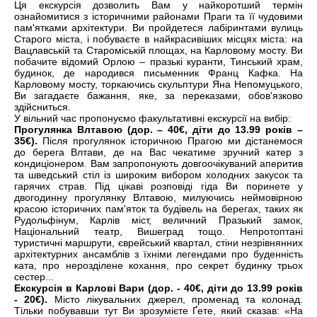
Ця екскурсія дозволить Вам у найкоротший термін
ознайомитися з історичними районами Праги та її чудовими
пам'ятками архітектури. Ви пройдетеся лабіринтами вулиць
Старого міста, і побуваєте в найкрасивіших місцях міста: на
Вацлавській та Староміській площах, на Карловому мосту. Ви
побачите відомий Орлою – празькі куранти, Тинський храм,
будинок, де народився письменник Франц Кафка. На
Карловому мосту, торкаючись скульптури Яна Непомуцького,
Ви загадаєте бажання, яке, за переказами, обов'язково
здійсниться.
У вільний час пропонуємо факультативні екскурсії на вибір:
Прогулянка Влтавою (дор. – 40€, діти до 13.99 років –
35€).
Після прогулянок історичною Прагою ми дістанемося
до берега Влтави, де на Вас чекатиме зручний катер з
кондиціонером. Вам запропонують довгоочікуваний аперитив
та шведський стіл із широким вибором холодних закусок та
гарячих страв. Під цікаві розповіді гіда Ви поринете у
двогодинну прогулянку Влтавою, милуючись неймовірною
красою історичних пам'яток та будівель на берегах, таких як
Рудольфінум, Карлів міст, величний Празький замок,
Національний театр, Вишеград тощо. Непротоптані
туристичні маршрути, єврейський квартал, стіни незрівнянних
архітектурних ансамблів з їхніми легендами про буденність
ката, про нерозділене кохання, про секрет будинку трьох
сестер...
Екскурсія в Карлові Вари (дор. - 40€, діти до 13.99 років
- 20€).
Місто лікувальних джерел, променад та колонад.
Тільки побувавши тут Ви зрозумієте Ґете, який сказав: «На