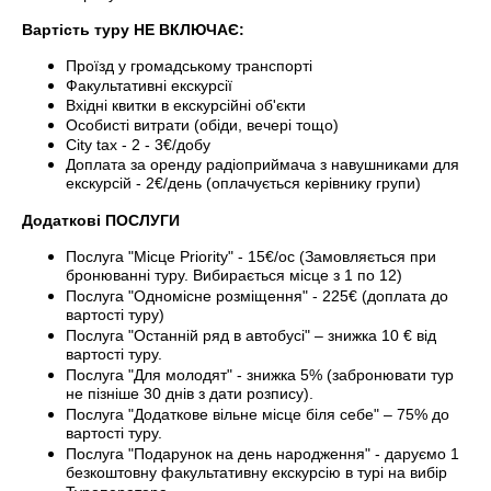
Вартість туру НЕ ВКЛЮЧАЄ:
Проїзд у громадському транспорті
Факультативні екскурсії
Вхідні квитки в екскурсійні об'єкти
Особисті витрати (обіди, вечері тощо)
City tax - 2 - 3€/добу
Доплата за оренду радіоприймача з навушниками для
екскурсій - 2€/день (оплачується керівнику групи)
Додаткові ПОСЛУГИ
Послуга "Місце Priority" - 15€/ос (Замовляється при
бронюванні туру. Вибирається місце з 1 по 12)
Послуга "Одномісне розміщення" - 225€ (доплата до
вартості туру)
Послуга "Останній ряд в автобусі" – знижка 10 € від
вартості туру.
Послуга "Для молодят" - знижка 5% (забронювати тур
не пізніше 30 днів з дати розпису).
Послуга "Додаткове вільне місце біля себе" – 75% до
вартості туру.
Послуга "Подарунок на день народження" - даруємо 1
безкоштовну факультативну екскурсію в турі на вибір