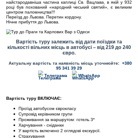
найстародавніша частина каплиці Св. Вацлава, в якій у 932
році був похований «народний чеський святий», є великим
центром паломництва!!!
Переїзд до Львова. Перетин кордону.
Нічне прибуття до Львова.
Вартість туру залежить від дати поїздки та
кількості вільних місць в автобусі – від 219 до 240
євро.
Актуальну вартість та наявність місць уточнюйте:
+380
95 341 39 29
Телеграма
WhatsApp
Вартість туру ВКЛЮЧАЄ:
Проїзд автобусом єврокласу
Супровід керівником групи
Проживання за маршрутом: готель 3*
Харчування - сніданки
У вартість включено 2 оглядові екскурсії.
Страхування