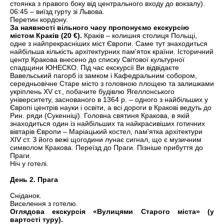
стоянка з правого боку від центрального входу до вокзалу).
06:45 – виїзд гурту зі Львова.
Перетин кордону.
За наявності вільного часу пропонуємо екскурсію
містом Краків (20 €).
Краків – колишня столиця Польщі,
одне з найпрекрасніших міст Європи. Саме тут знаходиться
найбільша кількість архітектурних пам'яток країни. Історичний
центр Кракова внесено до списку Світової культурної
спадщини ЮНЕСКО. Під час екскурсії Ви відвідаєте
Вавельський пагорб із замком і Кафедральним собором,
середньовічне Старе місто з головною площею та залишками
укріплень XV ст., побачите будівлю Ягеллонського
університету, заснованого в 1364 р. – одного з найбільших у
Європі центрів науки і освіти, а всі дороги в Кракові ведуть до
Рин. ряди (Сукенніці). Головна святиня Кракова, в якій
знаходиться один із найбільших та найкрасивіших готичних
вівтарів Європи – Маріацький костел, пам'ятка архітектури
XIV ст. З його вежі щогодини лунає сигнал, що є музичним
символом Кракова. Переїзд до Праги. Пізніше прибуття до
Праги.
Ніч у готелі.
День 2. Прага
Сніданок.
Виселення з готелю.
Оглядова екскурсія «Вулицями Старого міста» (у
вартості туру).