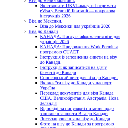
Віза до Великобританії.
Як створити UKVI-аккаунт і отримати
eVisa у Великій Британії — покрокова
інструкція 2026
Віза до Мексики.
Віза до Мексики для українців 2026
Віза до Канади
КАНАДА: Послуга оформлення візи для
українців 2026
КАНАДА: Продовження Work Permit за
програмою CUAET
Інструкція із заповнення анкети на візу
до Канади.
Інструкція: як записатися на здачу
біометії до Канади
Спонсорський лист для візи до Канади.
Як вклеїти візу до Канади у паспорт
Україна
Переклад документів для візи Канада,
США, Великобританія, Австралія, Нова
Зеландія
Відповіді на популярні питання щодо
заповнення анкети Віза до Канади
Лист-запрошення на візу до Канади
Фото на візу до Канади за програмою