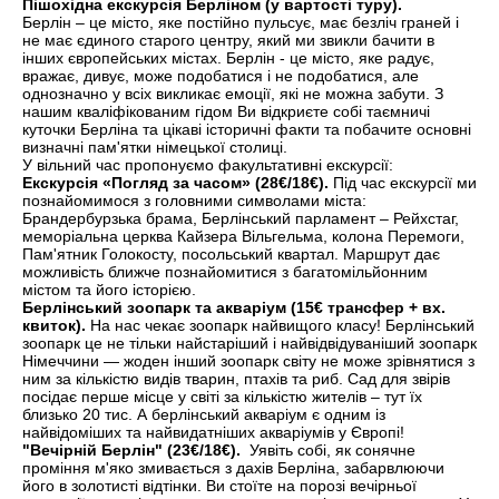
Пішохідна екскурсія Берліном (у вартості туру).
Берлін – це місто, яке постійно пульсує, має безліч граней і
не має єдиного старого центру, який ми звикли бачити в
інших європейських містах. Берлін - це місто, яке радує,
вражає, дивує, може подобатися і не подобатися, але
однозначно у всіх викликає емоції, які не можна забути. З
нашим кваліфікованим гідом Ви відкриєте собі таємничі
куточки Берліна та цікаві історичні факти та побачите основні
визначні пам'ятки німецької столиці.
У вільний час пропонуємо факультативні екскурсії:
Екскурсія «Погляд за часом» (28€/18€).
Під час екскурсії ми
познайомимося з головними символами міста:
Брандербурзька брама, Берлінський парламент – Рейхстаг,
меморіальна церква Кайзера Вільгельма, колона Перемоги,
Пам'ятник Голокосту, посольський квартал. Маршрут дає
можливість ближче познайомитися з багатомільйонним
містом та його історією.
Берлінський зоопарк та акваріум (15€ трансфер + вх.
квиток).
На нас чекає зоопарк найвищого класу! Берлінський
зоопарк це не тільки найстаріший і найвідвідуваніший зоопарк
Німеччини — жоден інший зоопарк світу не може зрівнятися з
ним за кількістю видів тварин, птахів та риб. Сад для звірів
посідає перше місце у світі за кількістю жителів – тут їх
близько 20 тис. А берлінський акваріум є одним із
найвідоміших та найвидатніших акваріумів у Європі!
"Вечірній Берлін" (23€/18€).
Уявіть собі, як сонячне
проміння м'яко змивається з дахів Берліна, забарвлюючи
його в золотисті відтінки. Ви стоїте на порозі вечірньої