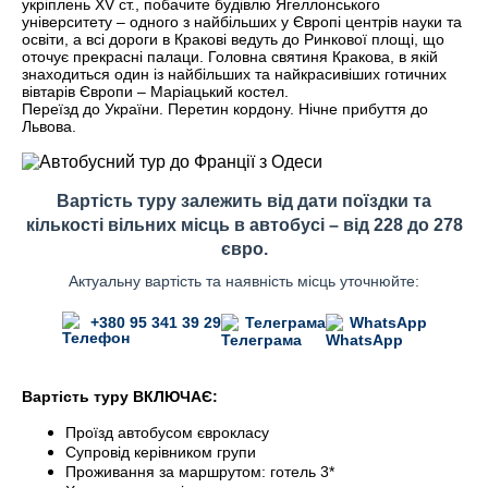
укріплень XV ст., побачите будівлю Ягеллонського
університету – одного з найбільших у Європі центрів науки та
освіти, а всі дороги в Кракові ведуть до Ринкової площі, що
оточує прекрасні палаци. Головна святиня Кракова, в якій
знаходиться один із найбільших та найкрасивіших готичних
вівтарів Європи – Маріацький костел.
Переїзд до України. Перетин кордону. Нічне прибуття до
Львова.
Вартість туру залежить від дати поїздки та
кількості вільних місць в автобусі – від 228 до 278
євро.
Актуальну вартість та наявність місць уточнюйте:
+380 95 341 39 29
Телеграма
WhatsApp
Вартість туру ВКЛЮЧАЄ:
Проїзд автобусом єврокласу
Супровід керівником групи
Проживання за маршрутом: готель 3*