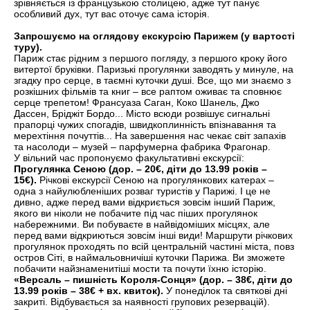
зрівняється із французькою столицею, адже тут панує
особливий дух, тут вас оточує сама історія.
Запрошуємо на оглядову екскурсію Парижем (у вартості
туру).
Париж стає рідним з першого погляду, з першого кроку його
витертої бруківки. Паризькі прогулянки заводять у минуле, на
згадку про серце, в таємні куточки душі. Все, що ми знаємо з
розкішних фільмів та книг – все раптом оживає та сповнює
серце трепетом! Франсуаза Саган, Коко Шанель, Джо
Дассен, Бріджіт Бордо... Місто всюди розвішує сигнальні
прапорці чужих спогадів, швидкоплинність впізнавання та
мерехтіння почуттів... На завершення нас чекає світ запахів
та насолоди – музей – парфумерна фабрика Фрагонар.
У вільний час пропонуємо факультативні екскурсії:
Прогулянка Сеною (дор. – 20€, діти до 13.99 років –
15€).
Річкові екскурсії Сеною на прогулянкових катерах –
одна з найулюбленіших розваг туристів у Парижі. І це не
дивно, адже перед вами відкриється зовсім інший Париж,
якого ви ніколи не побачите під час піших прогулянок
набережними. Ви побуваєте в найвідоміших місцях, але
перед вами відкриються зовсім інші види! Маршрути річкових
прогулянок проходять по всій центральній частині міста, повз
остров Сіті, в наймальовничіші куточки Парижа. Ви зможете
побачити найзнаменитіші мости та почути їхню історію.
«Версаль – пишність Короля-Сонця» (дор. – 38€, діти до
13.99 років – 38€ + вх. квиток).
У понеділок та святкові дні
закриті. Відбувається за наявності групових резервацій).