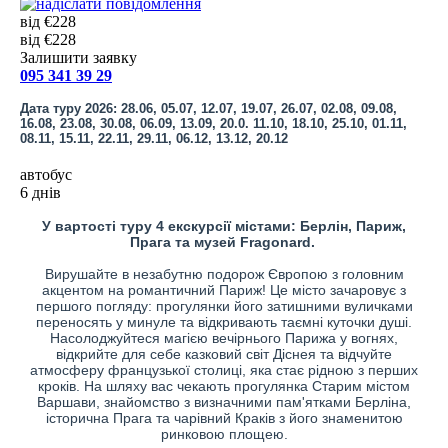
від €228
від €228
Залишити заявку
095 341 39 29
Дата туру 2026: 28.06, 05.07, 12.07, 19.07, 26.07, 02.08, 09.08,
16.08, 23.08, 30.08, 06.09, 13.09, 20.0. 11.10, 18.10, 25.10, 01.11,
08.11, 15.11, 22.11, 29.11, 06.12, 13.12, 20.12
автобус
6 днів
У вартості туру 4 екскурсії містами: Берлін, Париж,
Прага та музей Fragonard.
Вирушайте в незабутню подорож Європою з головним
акцентом на романтичний Париж! Це місто зачаровує з
першого погляду: прогулянки його затишними вуличками
переносять у минуле та відкривають таємні куточки душі.
Насолоджуйтеся магією вечірнього Парижа у вогнях,
відкрийте для себе казковий світ Діснея та відчуйте
атмосферу французької столиці, яка стає рідною з перших
кроків. На шляху вас чекають прогулянка Старим містом
Варшави, знайомство з визначними пам'ятками Берліна,
історична Прага та чарівний Краків з його знаменитою
ринковою площею.