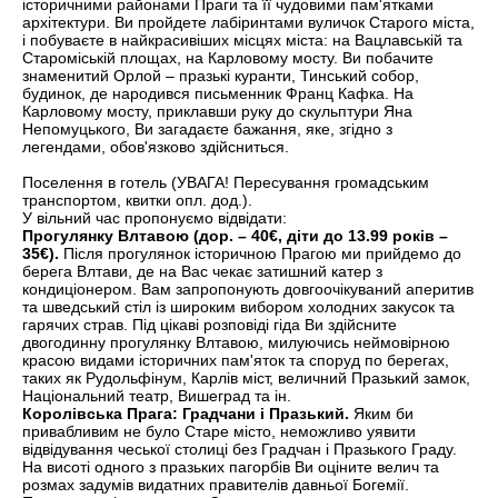
історичними районами Праги та її чудовими пам'ятками
архітектури. Ви пройдете лабіринтами вуличок Старого міста,
і побуваєте в найкрасивіших місцях міста: на Вацлавській та
Староміській площах, на Карловому мосту. Ви побачите
знаменитий Орлой – празькі куранти, Тинський собор,
будинок, де народився письменник Франц Кафка. На
Карловому мосту, приклавши руку до скульптури Яна
Непомуцького, Ви загадаєте бажання, яке, згідно з
легендами, обов'язково здійсниться.
Поселення в готель (УВАГА! Пересування громадським
транспортом, квитки опл. дод.).
У вільний час пропонуємо відвідати:
Прогулянку Влтавою (дор. – 40€, діти до 13.99 років –
35€).
Після прогулянок історичною Прагою ми прийдемо до
берега Влтави, де на Вас чекає затишний катер з
кондиціонером. Вам запропонують довгоочікуваний аперитив
та шведський стіл із широким вибором холодних закусок та
гарячих страв. Під цікаві розповіді гіда Ви здійсните
двогодинну прогулянку Влтавою, милуючись неймовірною
красою видами історичних пам'яток та споруд по берегах,
таких як Рудольфінум, Карлів міст, величний Празький замок,
Національний театр, Вишеград та ін.
Королівська Прага: Градчани і Празький.
Яким би
привабливим не було Старе місто, неможливо уявити
відвідування чеської столиці без Градчан і Празького Граду.
На висоті одного з празьких пагорбів Ви оціните велич та
розмах задумів видатних правителів давньої Богемії.