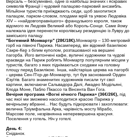
Версаль – безсумнівно, одне із найбільш значних і яскравих
символів Франції і чудовий палацово-парковий ансамбль.
Мільйони туристів приїжджають сюди, щоб захопитися
палацом, парком-словом, плодами мрій та уявою Людовіка
XIV – «найдовгоправнішого» французького короля, також
відомого як Людовік Великий або Король-Сонце. Саме йому
належала ідея перенести королівську резиденцію із Лувру до
заміського палацу.
"Богемний Монмартр" (28€/18€).
Монмартр – 130-метровий
горб на півночі Парижа. Насамперед, він відомий базилікою
Сакре-Кер з білим куполом, розташованої на вершині
пагорба. Його витончені кафе, вуличні художники та чудові
краєвиди на Париж роблять Монмартр популярним місцем у
туристів, багато з яких піднімаються сходами на головну
площу перед Базилікою. Інша, найстаріша церква на пагорбі
- церква Сен-П'єр-де-Монмартр, тут був заснований Орден
Єзуїтів. Багато знаменитих художників писали тут свої
картини, включаючи Сальвадора Далі, Амадео Модільяні,
Клода Моне, Пабло Пікассо та Вінсента Ван Гога.
Вечірня програма «Вогні нічного Парижа» (36€/26€),
під
час якої ми зможемо насолодитися красою Парижа у
вечірньому вбранні... Нас будуть підкорювати і захоплювати:
велична Тріумфальна Арка, чарівність мосту Мірабо,
Марсове поле, незрівнянна неперевершена красуня.
Поселення у готель. Ніч у готелі.
День 4:
Сніданок.