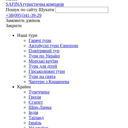
SAFINA
туристична компанія
Пошук по сайту
Шукати
+38(095)341-39-29
Замовити дзвінок
Закрити
Наші тури
Гарячі тури
Автобусні тури Європою
Повітряний тур
Тури по Україні
Морські круїзи
Тури для дітей
Гірськолижні тури
Тури на свята
Чартери з Кишинева
Країни
Туреччина
Греція
Єгипет
Шри-Ланка
Індія
Таїланд
Ізраїль
Усі країни