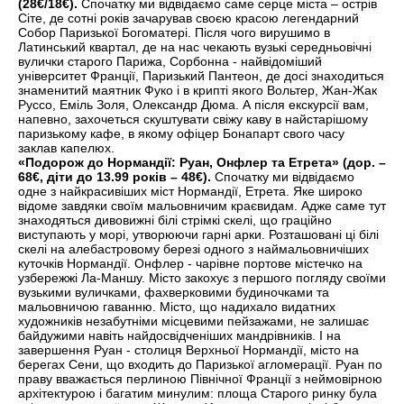
(28€/18€).
Спочатку ми відвідаємо саме серце міста – острів
Сіте, де сотні років зачарував своєю красою легендарний
Собор Паризької Богоматері. Після чого вирушимо в
Латинський квартал, де на нас чекають вузькі середньовічні
вулички старого Парижа, Сорбонна - найвідоміший
університет Франції, Паризький Пантеон, де досі знаходиться
знаменитий маятник Фуко і в крипті якого Вольтер, Жан-Жак
Руссо, Еміль Золя, Олександр Дюма. А після екскурсії вам,
напевно, захочеться скуштувати свіжу каву в найстарішому
паризькому кафе, в якому офіцер Бонапарт свого часу
заклав капелюх.
«Подорож до Нормандії: Руан, Онфлер та Етрета» (дор. –
68€, діти до 13.99 років – 48€).
Спочатку ми відвідаємо
одне з найкрасивіших міст Нормандії, Етрета. Яке широко
відоме завдяки своїм мальовничим краєвидам. Адже саме тут
знаходяться дивовижні білі стрімкі скелі, що граційно
виступають у морі, утворюючи гарні арки. Розташовані ці білі
скелі на алебастровому березі одного з наймальовничіших
куточків Нормандії. Онфлер - чарівне портове містечко на
узбережжі Ла-Маншу. Місто закохує з першого погляду своїми
вузькими вуличками, фахверковими будиночками та
мальовничою гаванню. Місто, що надихало видатних
художників незабутніми місцевими пейзажами, не залишає
байдужими навіть найдосвідченіших мандрівників. І на
завершення Руан - столиця Верхньої Нормандії, місто на
берегах Сени, що входить до Паризької агломерації. Руан по
праву вважається перлиною Північної Франції з неймовірною
архітектурою і багатим минулим: площа Старого ринку була