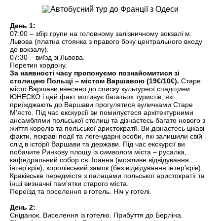
День 1:
07:00 – збір групи на головному залізничному вокзалі м.
Львова (платна стоянка з правого боку центрального входу
до вокзалу).
07:30 – виїзд зі Львова.
Перетин кордону.
За наявності часу пропонуємо познайомитися зі
столицею Польщі – містом Варшавою (19€/10€).
Старе
місто Варшави внесено до списку культурної спадщини
ЮНЕСКО і цей факт мотивує багатьох туристів, які
приїжджають до Варшави прогулятися вуличками Старе
М'ясто. Під час екскурсії ви помилуєтеся архітектурними
ансамблями польської столиці та дізнаєтесь багато нового з
життя королів та польської аристократії. Ви дізнаєтесь цікаві
факти, яскраві події та легендарні особи, які залишили свій
слід в історії Варшави та держави. Під час екскурсії ви
побачите Ринкову площу із символом міста – русалка,
кафедральний собор св. Іоанна (можливе відвідування
інтер'єрів), королівський замок (без відвідування інтер'єрів),
Краківське передмістя з палацами польської аристократії та
інші визначні пам'ятки старого міста.
Переїзд та поселення в готель. Ніч у готелі.
День 2:
Сніданок. Виселення із готелю. Прибуття до Берліна.