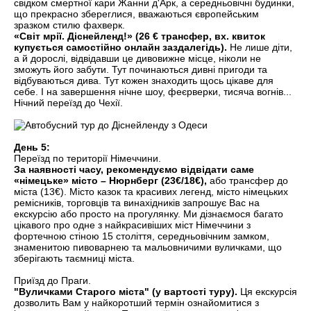
свідком смертної кари Жанни д'Арк, а середньовічні будинки,
що прекрасно збереглися, вважаються європейським
зразком стилю фахверк.
«Світ мрії. Діснейленд!» (26 € трансфер, вх. квиток
купується самостійно онлайн заздалегідь).
Не лише діти,
а й дорослі, відвідавши це дивовижне місце, ніколи не
зможуть його забути. Тут починаються дивні пригоди та
відбуваються дива. Тут кожен знаходить щось цікаве для
себе. І на завершення нічне шоу, феєрверки, тисяча вогнів...
Нічний переїзд до Чехії.
День 5:
Переїзд по території Німеччини.
За наявності часу, рекомендуємо відвідати саме
«німецьке» місто – Нюрнберг (23€/18€),
або трансфер до
міста (13€). Місто казок та красивих легенд, місто німецьких
ремісників, торговців та винахідників запрошує Вас на
екскурсію або просто на прогулянку. Ми дізнаємося багато
цікавого про одне з найкрасивіших міст Німеччини з
фортечною стіною 15 століття, середньовічним замком,
знаменитою пивоварнею та мальовничими вуличками, що
зберігають таємниці міста.
Приїзд до Праги.
"Вуличками Старого міста" (у вартості туру).
Ця екскурсія
дозволить Вам у найкоротший термін ознайомитися з