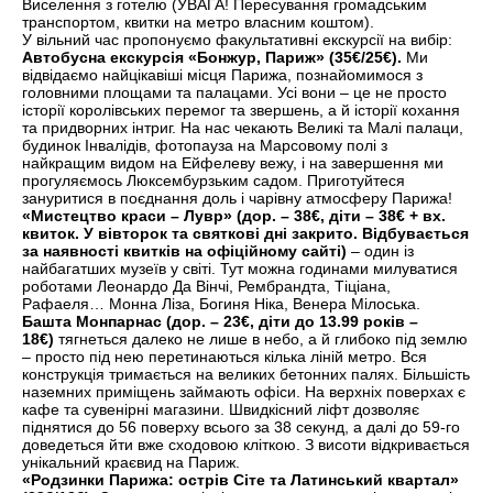
Виселення з готелю (УВАГА! Пересування громадським
транспортом, квитки на метро власним коштом).
У вільний час пропонуємо факультативні екскурсії на вибір:
Автобусна екскурсія «Бонжур, Париж» (35€/25€).
Ми
відвідаємо найцікавіші місця Парижа, познайомимося з
головними площами та палацами. Усі вони – це не просто
історії королівських перемог та звершень, а й історії кохання
та придворних інтриг. На нас чекають Великі та Малі палаци,
будинок Інвалідів, фотопауза на Марсовому полі з
найкращим видом на Ейфелеву вежу, і на завершення ми
прогуляємось Люксембурзьким садом. Приготуйтеся
зануритися в поєднання доль і чарівну атмосферу Парижа!
«Мистецтво краси – Лувр» (дор. – 38€, діти – 38€ + вх.
квиток. У вівторок та святкові дні закрито. Відбувається
за наявності квитків на офіційному сайті)
– один із
найбагатших музеїв у світі. Тут можна годинами милуватися
роботами Леонардо Да Вінчі, Рембрандта, Тіціана,
Рафаеля… Монна Ліза, Богиня Ніка, Венера Мілоська.
Башта Монпарнас (дор. – 23€, діти до 13.99 років –
18€)
тягнеться далеко не лише в небо, а й глибоко під землю
– просто під нею перетинаються кілька ліній метро. Вся
конструкція тримається на великих бетонних палях. Більшість
наземних приміщень займають офіси. На верхніх поверхах є
кафе та сувенірні магазини. Швидкісний ліфт дозволяє
піднятися до 56 поверху всього за 38 секунд, а далі до 59-го
доведеться йти вже сходовою кліткою. З висоти відкривається
унікальний краєвид на Париж.
«Родзинки Парижа: острів Сіте та Латинський квартал»