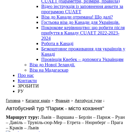
CUAET (параметри, розміри, правила)
Відео інструкція із заповнення анкети за
програмою CUAET
Віза до Канади отримана! Що далі?
Гостьова віза до Канади для Українців.
Покрокове керівництво: що робити після
прибуття в Канаду CUAET 2022-2023-
2024
Робота в Канаді
Безкоштовне проживання для українців у
Канаді
Провінція Квебек – допомога Українцям
Віза до Нової Зеландії.
Віза на Мадагаскар
Про нас
Контакти
ЗРОБИТИ
РУ
Головна
Каталог країн
Франція
Автобусні тури
↓
Автобусний тур "Париж - місто кохання"
Маршрут туру:
Львів – Варшава – Берлін – Париж – Руан
– Давіль – Трувіль-сюр-Мер – Етрета – Нюрнберг – Прага
– Краків – Львів