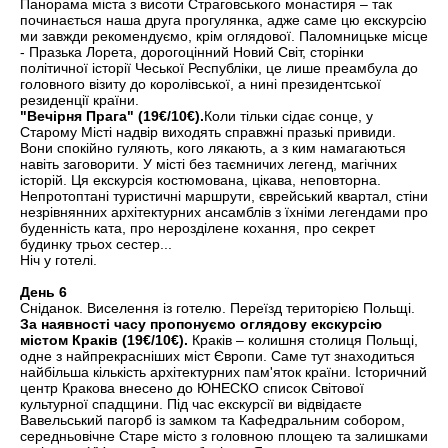
Панорама міста з висоти Страговського монастиря – так
починається наша друга прогулянка, адже саме цю екскурсію
ми завжди рекомендуємо, крім оглядової. Паломницьке місце
- Празька Лорета, дорогоцінний Новий Світ, сторінки
політичної історії Чеської Республіки, це лише преамбула до
головного візиту до королівської, а нині президентської
резиденції країни.
"Вечірня Прага" (19€/10€).
Коли тільки сідає сонце, у
Старому Місті надвір виходять справжні празькі привиди.
Вони спокійно гуляють, кого лякають, а з ким намагаються
навіть заговорити. У місті без таємничих легенд, магічних
історій. Ця екскурсія костюмована, цікава, неповторна.
Непротоптані туристичні маршрути, єврейський квартал, стіни
незрівнянних архітектурних ансамблів з їхніми легендами про
буденність ката, про нерозділене кохання, про секрет
будинку трьох сестер...
Ніч у готелі.
День 6
Сніданок. Виселення із готелю. Переїзд територією Польщі.
За наявності часу пропонуємо оглядову екскурсію
містом Краків (19€/10€).
Краків – колишня столиця Польщі,
одне з найпрекрасніших міст Європи. Саме тут знаходиться
найбільша кількість архітектурних пам'яток країни. Історичний
центр Кракова внесено до ЮНЕСКО список Світової
культурної спадщини. Під час екскурсії ви відвідаєте
Вавельський пагорб із замком та Кафедральним собором,
середньовічне Старе місто з головною площею та залишками