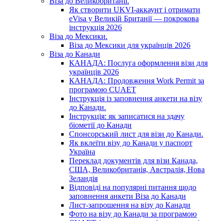
Віза до Великобританії.
Як створити UKVI-аккаунт і отримати
eVisa у Великій Британії — покрокова
інструкція 2026
Віза до Мексики.
Віза до Мексики для українців 2026
Віза до Канади
КАНАДА: Послуга оформлення візи для
українців 2026
КАНАДА: Продовження Work Permit за
програмою CUAET
Інструкція із заповнення анкети на візу
до Канади.
Інструкція: як записатися на здачу
біометії до Канади
Спонсорський лист для візи до Канади.
Як вклеїти візу до Канади у паспорт
Україна
Переклад документів для візи Канада,
США, Великобританія, Австралія, Нова
Зеландія
Відповіді на популярні питання щодо
заповнення анкети Віза до Канади
Лист-запрошення на візу до Канади
Фото на візу до Канади за програмою