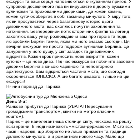
екскурсії та ваші серця наповнюються очікуванням пригод. У
супроводі досвідченого гіда ви вирушаєте в дорогу вузькими
вуличками та прихованими двориками, де кожен камінь,
кожен куточок зберігає в собі таємниці минулого. У міру того,
як ви просуваєтеся через багатовікову історію цього
дивовижного міста, вас охоплює почуття захоплення та
натхнення. Безперервний потік історичних фактів та легенд
захоплює вашу уяву, розповідаючи вам про героїв та події,
які зробили Берлін таким, яким ми його знаємо сьогодні. Ця
вечірня екскурсія не просто подорож вулицями Берліна. Це
занурення у його душу, у світ загадок та дивовижних
відкриттів. Кожен крок приносить нове відкриття, кожен
куточок – це нове диво. Під час екскурсії ви побачите заховані
дворики Берліна з їхньою чарівною та неповторною
архітектурою. Вам відкриється частина міста, що сьогодні
охороняється ЮНЕСКО. А ще багато цікавого, і лише на цій
екскурсії!
Нічний переїзд до Парижа.
День 3-й:
Ранкове прибуття до Парижа (УВАГА! Пересування
громадським транспортом, квитки на метро власним
коштом).
Париж – це найелегантніша столиця світу, несхожа на решту
всієї країни. Її іноді називають «містом-державою». Місто всіх
часів і народів, що зберегло не лише прикмети та традиції
далекого минулого, а й романтизм нового часу. Мало що