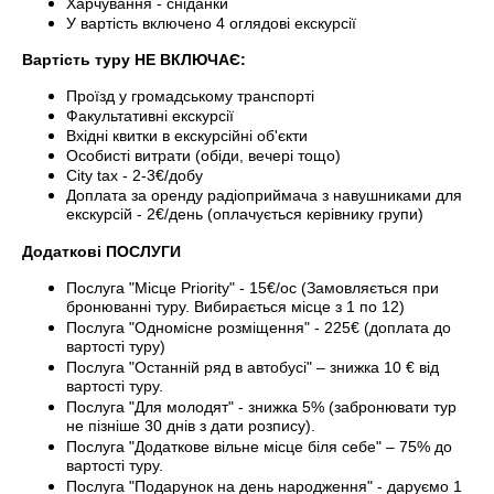
Харчування - сніданки
У вартість включено 4 оглядові екскурсії
Вартість туру НЕ ВКЛЮЧАЄ:
Проїзд у громадському транспорті
Факультативні екскурсії
Вхідні квитки в екскурсійні об'єкти
Особисті витрати (обіди, вечері тощо)
City tax - 2-3€/добу
Доплата за оренду радіоприймача з навушниками для
екскурсій - 2€/день (оплачується керівнику групи)
Додаткові ПОСЛУГИ
Послуга "Місце Priority" - 15€/ос (Замовляється при
бронюванні туру. Вибирається місце з 1 по 12)
Послуга "Одномісне розміщення" - 225€ (доплата до
вартості туру)
Послуга "Останній ряд в автобусі" – знижка 10 € від
вартості туру.
Послуга "Для молодят" - знижка 5% (забронювати тур
не пізніше 30 днів з дати розпису).
Послуга "Додаткове вільне місце біля себе" – 75% до
вартості туру.
Послуга "Подарунок на день народження" - даруємо 1