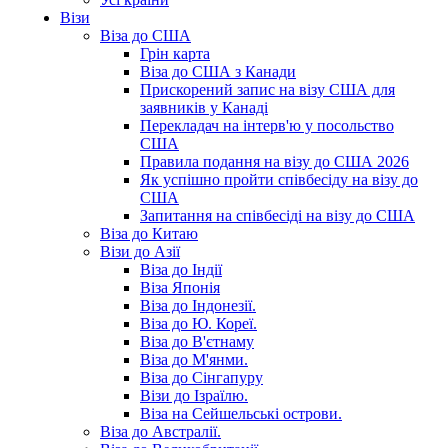
Візи
Віза до США
Грін карта
Віза до США з Канади
Прискорений запис на візу США для
заявників у Канаді
Перекладач на інтерв'ю у посольство
США
Правила подання на візу до США 2026
Як успішно пройти співбесіду на візу до
США
Запитання на співбесіді на візу до США
Віза до Китаю
Візи до Азії
Віза до Індії
Віза Японія
Віза до Індонезії.
Віза до Ю. Кореї.
Віза до В'єтнаму
Віза до М'янми.
Віза до Сінгапуру
Візи до Ізраїлю.
Віза на Сейшельські острови.
Віза до Австралії.