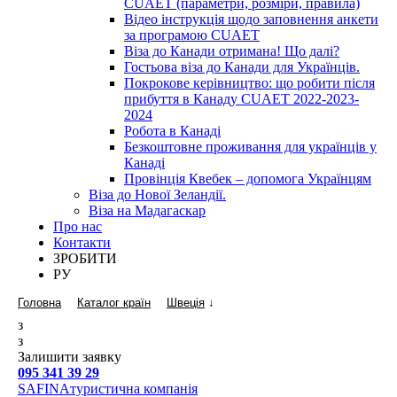
CUAET (параметри, розміри, правила)
Відео інструкція щодо заповнення анкети
за програмою CUAET
Віза до Канади отримана! Що далі?
Гостьова віза до Канади для Українців.
Покрокове керівництво: що робити після
прибуття в Канаду CUAET 2022-2023-
2024
Робота в Канаді
Безкоштовне проживання для українців у
Канаді
Провінція Квебек – допомога Українцям
Віза до Нової Зеландії.
Віза на Мадагаскар
Про нас
Контакти
ЗРОБИТИ
РУ
Головна
Каталог країн
Швеція
↓
з
з
Залишити заявку
095 341 39 29
SAFINA
туристична компанія