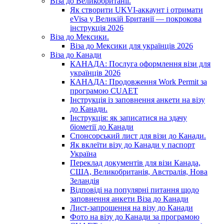
Віза до Великобританії.
Як створити UKVI-аккаунт і отримати
eVisa у Великій Британії — покрокова
інструкція 2026
Віза до Мексики.
Віза до Мексики для українців 2026
Віза до Канади
КАНАДА: Послуга оформлення візи для
українців 2026
КАНАДА: Продовження Work Permit за
програмою CUAET
Інструкція із заповнення анкети на візу
до Канади.
Інструкція: як записатися на здачу
біометії до Канади
Спонсорський лист для візи до Канади.
Як вклеїти візу до Канади у паспорт
Україна
Переклад документів для візи Канада,
США, Великобританія, Австралія, Нова
Зеландія
Відповіді на популярні питання щодо
заповнення анкети Віза до Канади
Лист-запрошення на візу до Канади
Фото на візу до Канади за програмою