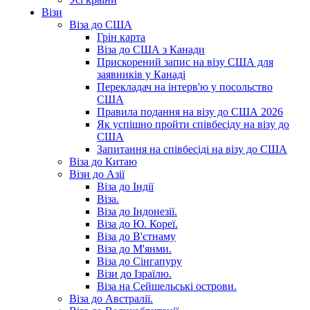
Візи
Віза до США
Грін карта
Віза до США з Канади
Прискорений запис на візу США для
заявників у Канаді
Перекладач на інтерв'ю у посольство
США
Правила подання на візу до США 2026
Як успішно пройти співбесіду на візу до
США
Запитання на співбесіді на візу до США
Віза до Китаю
Візи до Азії
Віза до Індії
Віза.
Віза до Індонезії.
Віза до Ю. Кореї.
Віза до В'єтнаму
Віза до М'янми.
Віза до Сінгапуру
Візи до Ізраїлю.
Віза на Сейшельські острови.
Віза до Австралії.