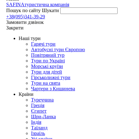
SAFINA
туристична компанія
Пошук по сайту
Шукати
+38(095)341-39-29
Замовити дзвінок
Закрити
Наші тури
Гарячі тури
Автобусні тури Європою
Повітряний тур
Тури по Україні
Морські круїзи
Тури для дітей
Гірськолижні тури
Тури на свята
Чартери з Кишинева
Країни
Туреччина
Греція
Єгипет
Шри-Ланка
Індія
Таїланд
Ізраїль
Усі країни