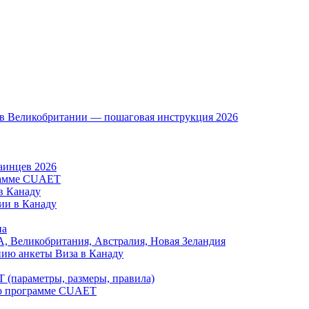
a в Великобритании — пошаговая инструкция 2026
аинцев 2026
рамме CUAET
в Канаду
тии в Канаду
на
А, Великобритания, Австралия, Новая Зеландия
нию анкеты Виза в Канаду
 (параметры, размеры, правила)
по программе CUAET