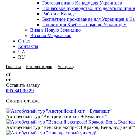
Гостевая виза в Канаду для Украинцев
Пошаговое руководство: что делать по пр
Работа в Канаде
Бесплатное проживание для Украинцев в Ка
Провинция Квебек - помощь Украинцам
Виза в Новую Зеландию
Виза на Мадагаскар
О нас
Контакты
UA
RU
Главная
Каталог стран
Австрия
↓
от
от
Оставить заявку
095 341 39 29
Смотрите также
Автобусный тур "Австрийский хит + Будапешт"
Автобусный тур "Венский экспресс! Краков, Вена, Будапешт