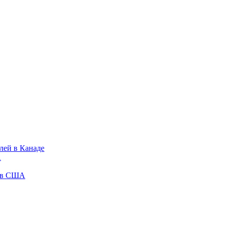
лей в Канаде
А
у в США