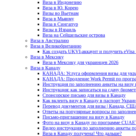
Виза в Индонезию
Виза в Ю. Корею
Визы во Вьетнам
Виза в Мьянму
Виза в Сингапур
Визы в Израиль
Виза на Сейшельские острова
Виза в Австралию
Виза в Великобританию
Как создать UKVI-аккаунт и получить eVis
Виза в Мексику
Виза в Мексику для украинцев 2026
Виза в Канаду
КАНАДА: Услуга оформления визы для укр
КАНАДА: Продление Work Permit по прог
Инструкция по заполнению анкеты на визу 
Инструкция: как записаться на сдачу биоме
Спонсорское письмо для визы в Канаду
Как вклеить визу в Канаду в паспорт Украи
Перевод документов для визы | Канада, СШ
Ответы на популярные вопросы по заполне
Письмо-приглашение на визу в Канаду
Фото на визу в Канаду по программе CUAET
Видео инструкция по заполнению анкеты 
Виза в Канаду получена! Что дальше?