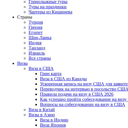
Горнолыжные туры
Туры на праздники
Чартеры из Кишинева
Страны
Турция
Греция
Египет
Шри-Ланка
Индия
Таиланд
Израиль
Все страны
Визы
Виза в США
Грин карта
Виза в США из Канады
Ускоренная запись на визу США для заявите
Переводчик на интервью в посольство СШ
Правила подачи на визу в США 2026
Как успешно пройти собеседование на виз
Вопросы на собеседовании на визу в США
Виза в Китай
Визы в Азию
Виза в Индию
Виза Япония