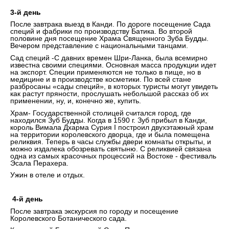
3-й день
После завтрака выезд в Канди. По дороге посещение Сада
специй и фабрики по производству Батика. Во второй
половине дня посещение Храма Священного Зуба Будды.
Вечером представление с национальными танцами.
Сад специй -С давних времен Шри-Ланка, была всемирно
известна своими специями. Основная масса продукции идет
на экспорт. Специи применяются не только в пище, но в
медицине и в производстве косметики. По всей стане
разбросаны «сады специй», в которых туристы могут увидеть
как растут пряности, прослушать небольшой рассказ об их
применении, ну, и, конечно же, купить.
Храм- Государственной столицей считался город, где
находился Зуб Будды. Когда в 1590 г. Зуб прибыл в Канди,
король Вимала Дхарма Сурия I построил двухэтажный храм
на территории королевского дворца, где и была помещена
реликвия. Теперь в часы службы двери комнаты открыты, и
можно издалека обозревать святыню. С реликвией связана
одна из самых красочных процессий на Востоке - фестиваль
Эсала Перахера.
Ужин в отеле и отдых.
4-й день
После завтрака экскурсия по городу и посещение
Королевского Ботанического сада.