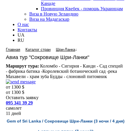
Канаде
Провинция Квебек - помощь Украинцам
Виза в Новую Зеландию
Виза на Мадагаскар
О нас
Контакты
UA
RU
Главная
Каталог стран
Шри-Ланка
↓
Авиа тур "Сокровище Шри-Ланки"
Маршрут тура:
Коломбо - Сигирия - Канди - Сад специй
- фабрика батика -Королевский ботанический сад -река
Махавели - храм зуба Будды - слоновий питомник
от 1300 $
от 1300 $
Оставить заявку
095 341 39 29
самолет
11 дней
Gem of Sri Lanka / Сокровище Шри-Ланки (3 ночи / 4 дня)