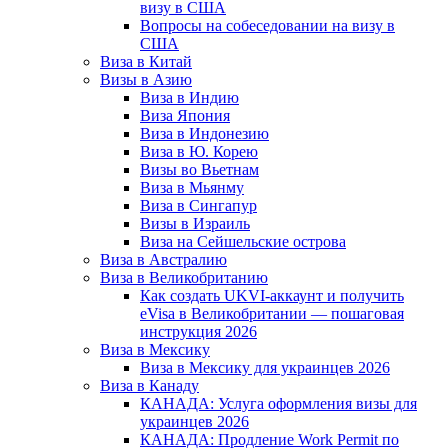
визу в США
Вопросы на собеседовании на визу в
США
Виза в Китай
Визы в Азию
Виза в Индию
Виза Япония
Виза в Индонезию
Виза в Ю. Корею
Визы во Вьетнам
Виза в Мьянму
Виза в Сингапур
Визы в Израиль
Виза на Сейшельские острова
Виза в Австралию
Виза в Великобританию
Как создать UKVI-аккаунт и получить
eVisa в Великобритании — пошаговая
инструкция 2026
Виза в Мексику
Виза в Мексику для украинцев 2026
Виза в Канаду
КАНАДА: Услуга оформления визы для
украинцев 2026
КАНАДА: Продление Work Permit по