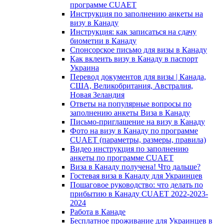
программе CUAET
Инструкция по заполнению анкеты на
визу в Канаду
Инструкция: как записаться на сдачу
биометии в Канаду
Спонсорское письмо для визы в Канаду
Как вклеить визу в Канаду в паспорт
Украина
Перевод документов для визы | Канада,
США, Великобритания, Австралия,
Новая Зеландия
Ответы на популярные вопросы по
заполнению анкеты Виза в Канаду
Письмо-приглашение на визу в Канаду
Фото на визу в Канаду по программе
CUAET (параметры, размеры, правила)
Видео инструкция по заполнению
анкеты по программе CUAET
Виза в Канаду получена! Что дальше?
Гостевая виза в Канаду для Украинцев
Пошаговое руководство: что делать по
прибытию в Канаду CUAET 2022-2023-
2024
Работа в Канаде
Бесплатное проживание для Украинцев в