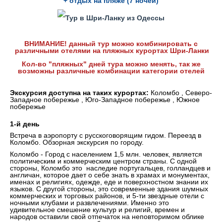
+ отдых на пляже (7 ночей)
ВНИМАНИЕ! данный тур можно комбинировать с
различными отелями на пляжных курортах Шри-Ланки
Кол-во "пляжных" дней тура можно менять, так же
возможны различные комбинации категории отелей
Экскурсия доступна на таких курортах:
Коломбо , Северо-
Западное побережье , Юго-Западное побережье , Южное
побережье
1-й день
Встреча в аэропорту с русскоговорящим гидом. Переезд в
Коломбо. Обзорная экскурсия по городу.
Коломбо - Город с населением 1,5 млн. человек, является
политическим и коммерческим центром страны. С одной
стороны, Коломбо это наследие португальцев, голландцев и
англичан, которое дает о себе знать в храмах и монументах,
именах и религиях, одежде, еде и поверхностном знании их
языков. С другой стороны, это современные здания шумных
коммерческих и торговых районов, и 5-ти звездные отели с
ночными клубами и развлечениями. Именно это
удивительное смешение культур и религий, времен и
народов оставили свой отпечаток на неповторимом облике