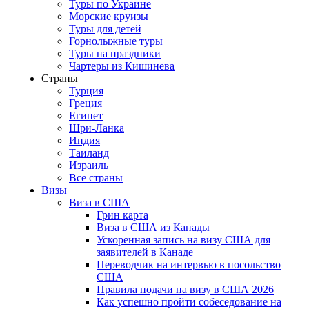
Туры по Украине
Морские круизы
Туры для детей
Горнолыжные туры
Туры на праздники
Чартеры из Кишинева
Страны
Турция
Греция
Египет
Шри-Ланка
Индия
Таиланд
Израиль
Все страны
Визы
Виза в США
Грин карта
Виза в США из Канады
Ускоренная запись на визу США для
заявителей в Канаде
Переводчик на интервью в посольство
США
Правила подачи на визу в США 2026
Как успешно пройти собеседование на