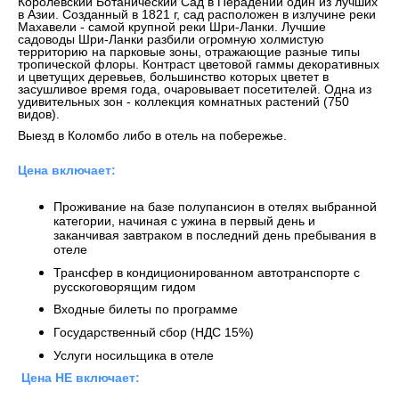
Королевский Ботанический Сад в Перадении один из лучших
в Азии. Созданный в 1821 г, сад расположен в излучине реки
Махавели - самой крупной реки Шри-Ланки. Лучшие
садоводы Шри-Ланки разбили огромную холмистую
территорию на парковые зоны, отражающие разные типы
тропической флоры. Контраст цветовой гаммы декоративных
и цветущих деревьев, большинство которых цветет в
засушливое время года, очаровывает посетителей. Одна из
удивительных зон - коллекция комнатных растений (750
видов).
Выезд в Коломбо либо в отель на побережье.
Цена включает:
Проживание на базе полупансион в отелях выбранной
категории, начиная с ужина в первый день и
заканчивая завтраком в последний день пребывания в
отеле
Трансфер в кондиционированном автотранспорте с
русскоговорящим гидом
Входные билеты по программе
Государственный сбор (НДС 15%)
Услуги носильщика в отеле
Цена НЕ включает: