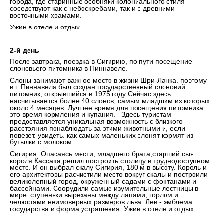
города, где старинные особняки колониального стиля
соседствуют как с небоскребами, так и с древними
восточными храмами.
Ужин в отеле и отдых.
2-й день
После завтрака, поездка в Сигирию, по пути посещение
слоновьего питомника в Пиннавеле.
Слоны занимают важное место в жизни Шри-Ланка, поэтому
в г. Пиннавела был создан государственный слоновий
питомник, открывшийся в 1975 году Сейчас здесь
насчитывается более 40 слонов, самым младшим из которых
около 4 месяцев. Лучшее время для посещения питомника
это время кормления и купания. Здесь туристам
предоставляется уникальная возможность с близкого
расстояния понаблюдать за этими животными и, если
повезет, увидеть, как самых маленьких слонят кормят из
бутылки с молоком.
Сигирия: Опасаясь мести, младшего брата,старший сын
короля Кассапа,решил построить столицу в труднодоступном
месте. И он выбрал скалу Сигирия, 180 м в высоту. Король и
его архитекторы расчистили место вокруг скалы и построили
великолепный город, окруженный садами с фонтанами и
бассейнами. Соорудили самые изумительные лестницы в
мире: ступеньки вырезаны между лапами, горлом и
челюстями неимоверных размеров льва. Лев - эмблема
государства и форма устрашения. Ужин в отеле и отдых.