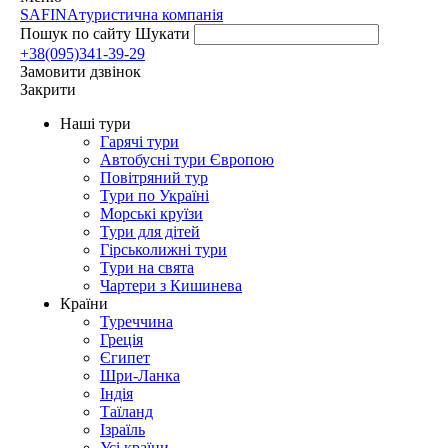
SAFINA
туристична компанія
Пошук по сайту
Шукати
+38(095)341-39-29
Замовити дзвінок
Закрити
Наші тури
Гарячі тури
Автобусні тури Європою
Повітряний тур
Тури по Україні
Морські круїзи
Тури для дітей
Гірськолижні тури
Тури на свята
Чартери з Кишинева
Країни
Туреччина
Греція
Єгипет
Шри-Ланка
Індія
Таїланд
Ізраїль
Усі країни