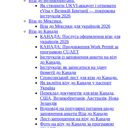
Віза до Великобританії.
Як створити UKVI-аккаунт і отримати
eVisa у Великій Британії — покрокова
інструкція 2026
Віза до Мексики.
Віза до Мексики для українців 2026
Віза до Канади
КАНАДА: Послуга оформлення візи для
українців 2026
КАНАДА: Продовження Work Permit за
програмою CUAET
Інструкція із заповнення анкети на візу
до Канади.
Інструкція: як записатися на здачу
біометії до Канади
Спонсорський лист для візи до Канади.
Як вклеїти візу до Канади у паспорт
Україна
Переклад документів для візи Канада,
США, Великобританія, Австралія, Нова
Зеландія
Відповіді на популярні питання щодо
заповнення анкети Віза до Канади
Лист-запрошення на візу до Канади
Фото на візу до Канади за програмою