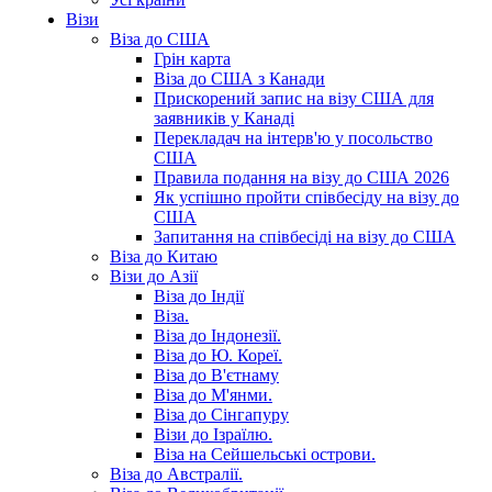
Візи
Віза до США
Грін карта
Віза до США з Канади
Прискорений запис на візу США для
заявників у Канаді
Перекладач на інтерв'ю у посольство
США
Правила подання на візу до США 2026
Як успішно пройти співбесіду на візу до
США
Запитання на співбесіді на візу до США
Віза до Китаю
Візи до Азії
Віза до Індії
Віза.
Віза до Індонезії.
Віза до Ю. Кореї.
Віза до В'єтнаму
Віза до М'янми.
Віза до Сінгапуру
Візи до Ізраїлю.
Віза на Сейшельські острови.
Віза до Австралії.