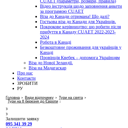
CUAET (параметри, розміри, правила)
Відео інструкція щодо заповнення анкети
за програмою CUAET
Віза до Канади отримана! Що далі?
Гостьова віза до Канади для Українців.
Покрокове керівництво: що робити після
прибуття в Канаду CUAET 2022-2023-
2024
Робота в Канаді
Безкоштовне проживання для українців у
Канаді
Провінція Квебек – допомога Українцям
Віза до Нової Зеландії.
Віза на Мадагаскар
Про нас
Контакти
ЗРОБИТИ
РУ
Головна
Види відпочинку
Тури на свята
Тури на 8 березня до Європи
↓
з
з
Залишити заявку
095 341 39 29