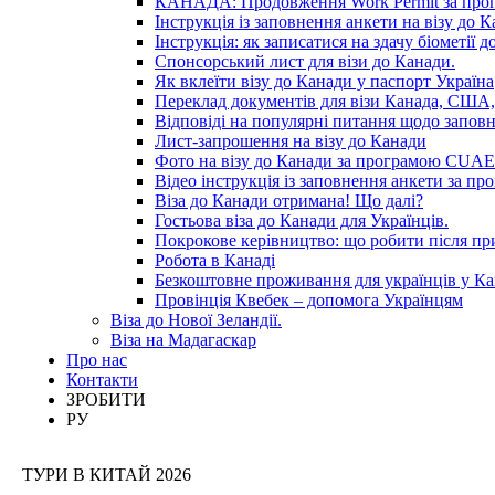
КАНАДА: Продовження Work Permit за пр
Інструкція із заповнення анкети на візу до К
Інструкція: як записатися на здачу біометії 
Спонсорський лист для візи до Канади.
Як вклеїти візу до Канади у паспорт Україна
Переклад документів для візи Канада, США,
Відповіді на популярні питання щодо запов
Лист-запрошення на візу до Канади
Фото на візу до Канади за програмою CUAET
Відео інструкція із заповнення анкети за 
Віза до Канади отримана! Що далі?
Гостьова віза до Канади для Українців.
Покрокове керівництво: що робити після п
Робота в Канаді
Безкоштовне проживання для українців у Ка
Провінція Квебек – допомога Українцям
Віза до Нової Зеландії.
Віза на Мадагаскар
Про нас
Контакти
ЗРОБИТИ
РУ
ТУРИ В КИТАЙ 2026