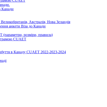
ограмою CUAET
анади.
до Канади
 Великобританія, Австралія, Нова Зеландія
нення анкети Віза до Канади
 (параметри, розміри, правила)
програмою CUAET
рибуття в Канаду CUAET 2022-2023-2024
наді