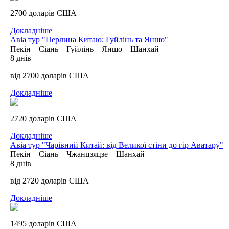
2700 доларів США
Докладніше
Авіа тур "Перлина Китаю: Гуйлінь та Яншо"
Пекін – Сіань – Гуйлінь – Яншо – Шанхай
8 днів
від 2700 доларів США
Докладніше
2720 ​​доларів США
Докладніше
Авіа тур "Чарівний Китай: від Великої стіни до гір Аватару"
Пекін – Сіань – Чжанцзяцзе – Шанхай
8 днів
від 2720 доларів США
Докладніше
1495 доларів США