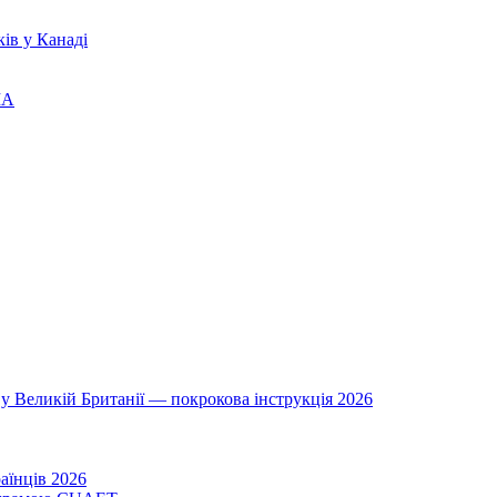
ів у Канаді
ША
у Великій Британії — покрокова інструкція 2026
аїнців 2026