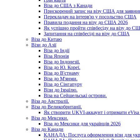
Віза до США з Канади
Прискорений запис на візу США для заявник
Перекладач на інтерв'ю у посольство США
Правила подання на візу до США 2026
Як успішно пройти співбесіду на візу до С
Запитання на співбесіді на візу до США
Віза до Китаю
Візи до Азії
Віза до Індії
Віза Японія
Віза до Індонезії.
Віза до Ю. Кореї.
Віза до В'єтнаму
Віза до М'янми.
Віза до Сінгапуру
Візи до Ізраїлю.
Віза на Сейшельські острови.
Віза до Австралії.
Віза до Великобританії.
Як створити UKVI-аккаунт і отримати eVisa 
Віза до Мексики.
Віза до Мексики для українців 2026
Віза до Канади
КАНАДА: Послуга оформлення візи для укр