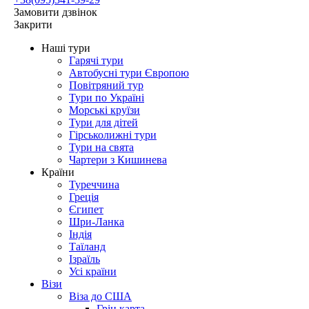
Замовити дзвінок
Закрити
Наші тури
Гарячі тури
Автобусні тури Європою
Повітряний тур
Тури по Україні
Морські круїзи
Тури для дітей
Гірськолижні тури
Тури на свята
Чартери з Кишинева
Країни
Туреччина
Греція
Єгипет
Шри-Ланка
Індія
Таїланд
Ізраїль
Усі країни
Візи
Віза до США
Грін карта