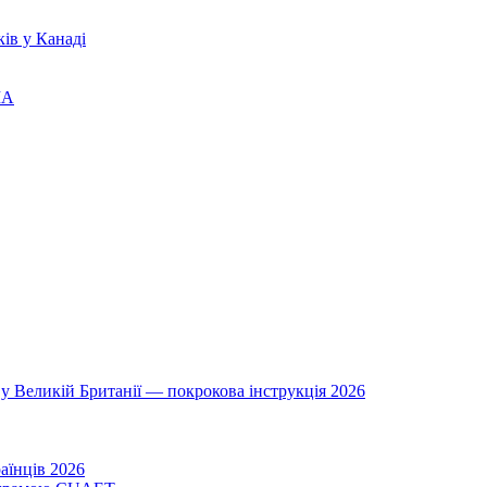
ів у Канаді
ША
у Великій Британії — покрокова інструкція 2026
аїнців 2026