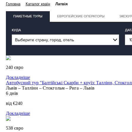
Головна
Каталог країн
Латвія
ПАКЕТНЫЕ ТУРЫ
ЕВРОПЕЙСКИЕ ОПЕРАТОРЫ
ЭКСКУ
КУДА
ДАТ
240 євро
Докладніше
Автобусний тур "Балтійські Скарби + круїз: Таллінн, Стокгол
Львів – Таллінн – Стокгольм – Рига – Львів
6 днів
від €240
Докладніше
538 євро