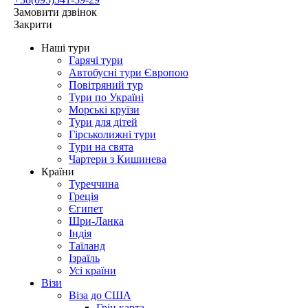
Замовити дзвінок
Закрити
Наші тури
Гарячі тури
Автобусні тури Європою
Повітряний тур
Тури по Україні
Морські круїзи
Тури для дітей
Гірськолижні тури
Тури на свята
Чартери з Кишинева
Країни
Туреччина
Греція
Єгипет
Шри-Ланка
Індія
Таїланд
Ізраїль
Усі країни
Візи
Віза до США
Грін карта