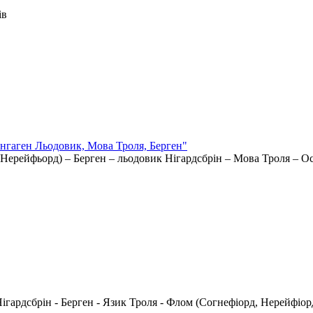
ів
енгаген Льодовик, Мова Троля, Берген"
Нерейфьорд) – Берген – льодовик Нігардсбрін – Мова Троля – Осл
ігардсбрін - Берген - Язик Троля - Флом (Согнефіорд, Нерейфіорд