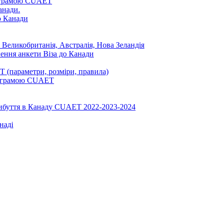
ограмою CUAET
анади.
до Канади
 Великобританія, Австралія, Нова Зеландія
нення анкети Віза до Канади
 (параметри, розміри, правила)
програмою CUAET
рибуття в Канаду CUAET 2022-2023-2024
наді