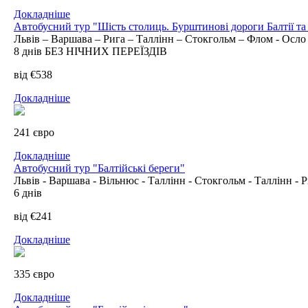
Докладніше
Автобусний тур "Шість столиць. Бурштинові дороги Балтії та
Львів – Варшава – Рига – Таллінн – Стокгольм – Флом - Осло 
8 днів БЕЗ НІЧНИХ ПЕРЕЇЗДІВ
від €538
Докладніше
241 євро
Докладніше
Автобусний тур "Балтійські береги"
Львів - Варшава - Вільнюс - Таллінн - Стокгольм - Таллінн - 
6 днів
від €241
Докладніше
335 євро
Докладніше