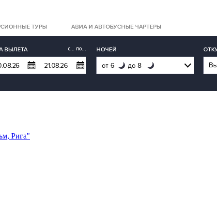
РСИОННЫЕ ТУРЫ
АВИА И АВТОБУСНЫЕ ЧАРТЕРЫ
с... по...
А ВЫЛЕТА
НОЧЕЙ
ОТК
ьм, Рига"