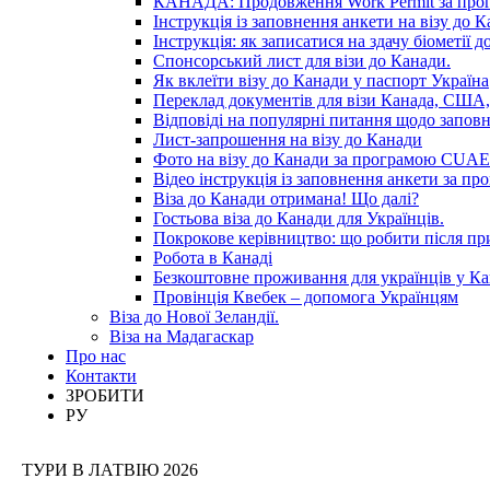
КАНАДА: Продовження Work Permit за пр
Інструкція із заповнення анкети на візу до К
Інструкція: як записатися на здачу біометії 
Спонсорський лист для візи до Канади.
Як вклеїти візу до Канади у паспорт Україна
Переклад документів для візи Канада, США,
Відповіді на популярні питання щодо запов
Лист-запрошення на візу до Канади
Фото на візу до Канади за програмою CUAET
Відео інструкція із заповнення анкети за 
Віза до Канади отримана! Що далі?
Гостьова віза до Канади для Українців.
Покрокове керівництво: що робити після п
Робота в Канаді
Безкоштовне проживання для українців у Ка
Провінція Квебек – допомога Українцям
Віза до Нової Зеландії.
Віза на Мадагаскар
Про нас
Контакти
ЗРОБИТИ
РУ
ТУРИ В ЛАТВІЮ 2026