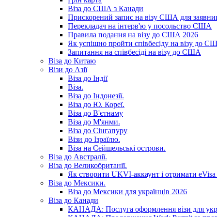
Віза до США з Канади
Прискорений запис на візу США для заявник
Перекладач на інтерв'ю у посольство США
Правила подання на візу до США 2026
Як успішно пройти співбесіду на візу до С
Запитання на співбесіді на візу до США
Віза до Китаю
Візи до Азії
Віза до Індії
Віза.
Віза до Індонезії.
Віза до Ю. Кореї.
Віза до В'єтнаму
Віза до М'янми.
Віза до Сінгапуру
Візи до Ізраїлю.
Віза на Сейшельські острови.
Віза до Австралії.
Віза до Великобританії.
Як створити UKVI-аккаунт і отримати eVisa 
Віза до Мексики.
Віза до Мексики для українців 2026
Віза до Канади
КАНАДА: Послуга оформлення візи для укр