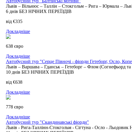
Автобусний тур "Балтійські мотиви"
Львів – Вільнюс – Таллін – Стокгольм – Рига – Юрмала – Льв
6 днів БЕЗ НІЧНИХ ПЕРЕЇЗДІВ
від €335
Докладніше
638 євро
Докладніше
Автобусний тур "Серце Півночі - фіорди Гетеборг, Осло, Коп
Львів – Варшава – Гданськ – Гетеборг – Флом (Согнефьорд та 
10 днів БЕЗ НІЧНИХ ПЕРЕЇЗДІВ
від €638
Докладніше
778 євро
Докладніше
Автобусний тур "Скандинавські фіорди"
Львів - Рига-Таллінн-Стокгольм - Сігтуна - Осло - Льодовик Н