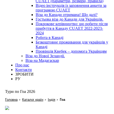
CUAET (параметри, розміри, правила)
Відео інструкція із заповнення анкети за
програмою CUAET
Віза до Канади отримана! Що далі?
Гостьова віза до Канади для Українців.
Покрокове керівництво: що робити після
прибуття в Канаду CUAET 2022-2023-
2024
Робота в Канаді
Безкоштовне проживання для українців у
Канаді
Провінція Квебек – допомога Українцям
Віза до Нової Зеландії.
Віза на Мадагаскар
Про нас
Контакти
ЗРОБИТИ
РУ
Тури по Гоа 2026
Головна
Каталог країн
Індія
Гоа