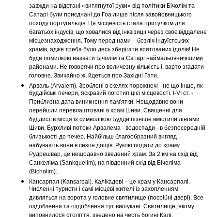
завжди на відстані «витягнутої руки» від політики Бічолім та
Сатарі були приєднані до Гоа лише після завойовницького
походу португальців. Ця місцевість стала притулком для
багатьох індусів, що ховалися від інквізиції через своє віддалене
місцезнаходження. Тому перед нами – безліч індуїстських
храмів, адже треба було десь зберігати врятованих ідолів! Не
буде помилкою назвати Бічолім та Сатарі наймальовничішими
районами. Не говорячи про величезну кількість і, варто згадати
головне. Звичайно ж, йдеться про Західні Гати.
Арваль (Arvalem). Зроблені в скелях порожнечі - не що інше, як
буддійські печери, яскравий логотип цієї місцевості. I-VI ст. -
Приблизна дата виникнення пам'ятки. Нещодавно вони
перейшли перевлаштовані в храм Шиви. Священні для
буддистів місця із символікою Будди пізніше вмістили лінгами
Шиви. Бурхливі потоки Арвалема - водоспади - в безпосередній
близькості до печер. Найбільш благообразний вигляд
набувають вони в сезон дощів. Рукою подати до храму
Рудрешвар, це нещодавно зведений храм. За 2 км на схід від
Санкеліма (Sankquelim), на південний схід від Бічоліма
(Bicholim).
Кансарпал (Kansarpal). Калікадеві – це храм у Кансарпалі.
Численні туристи і самі місцеві жителі із захопленням
дивляться на ворота у головне святилище (посрібні двері). Все
оздоблення та оздоблення тут вишукані. Святилище, якому
виповнилося століття, зведено на честь богині Калі.