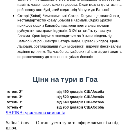
пам'ять лише парою колон з дерева. Сюди можна дістатися на
рейсовому автобусі, який ходить від Мапуси до Вальпої.
Сатарі (Satari). Чим знамениті Сатарі-Талуки - це, звичайно ж,
нестандартністю храму Брахми в Кармалі. Образ Брахми
прийшов сюди з Карамболіма, коли португальці почали
руйнувати там храми індуїстів. З XVI ст. стоїть тут статуя
Брахми. Храм Кармалі знаходиться за 9 км на південь від
Вальпої (Valpoi), центру Сатарі-Талукі. Сірігао (Sirigao). Храм
Лайрайя, розташований у цій місцевості, відомий фестивалем
ходіння вугіллям. Під час богослужбових таїнств віруючі ходять
по розпеченому до червоного вугілля босоніж.
Ціни на тури в Гоа
готель 2*
від 490 доларів США/особа
готель 3*
від 520 доларів США/особа
готель 3*
від 640 доларів США/особа
готель 4*
від 950 доларів США/особа
SAFINA
туристична компанія
Safina Tours — Організуємо тури та оформляємо візи під
ключ.