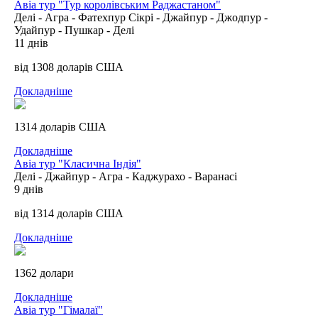
Авіа тур "Тур королівським Раджастаном"
Делі - Агра - Фатехпур Сікрі - Джайпур - Джодпур -
Удайпур - Пушкар - Делі
11 днів
від 1308 доларів США
Докладніше
1314 доларів США
Докладніше
Авіа тур "Класична Індія"
Делі - Джайпур - Агра - Каджурахо - Варанасі
9 днів
від 1314 доларів США
Докладніше
1362 долари
Докладніше
Авіа тур "Гімалаї"