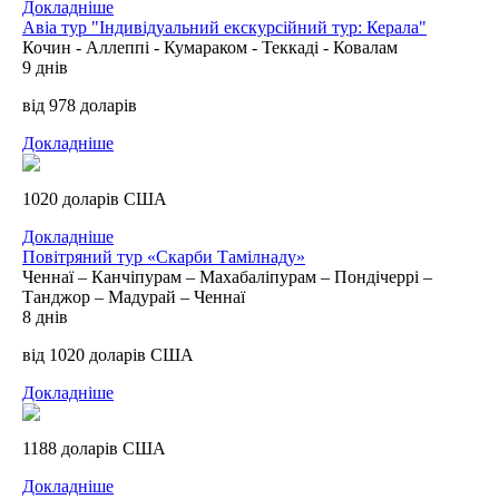
Докладніше
Авіа тур "Індивідуальний екскурсійний тур: Керала"
Кочин - Аллеппі - Кумараком - Теккаді - Ковалам
9 днів
від 978 доларів
Докладніше
1020 доларів США
Докладніше
Повітряний тур «Скарби Тамілнаду»
Ченнаї – Канчіпурам – Махабаліпурам – Пондічеррі –
Танджор – Мадурай – Ченнаї
8 днів
від 1020 доларів США
Докладніше
1188 доларів США
Докладніше