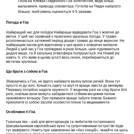
Пісок на пляжах Південного Гоа золотистий, види більш
мальовничі, природа соковитіша. Готелів на Півдні набагато
більше, їхній рівень оцінюється 4-5 зірками.
Погода в Гоа
Найкращий час для поїздок Найкраще відвідувати Гоа з жовтня до
квітня. У цей час зазвичай є практично ідеальна погода. У травні
розпочинається затяжний період дощів і триває до кінця вересня. Не
найкращим часом для відпочинку у цих краях є новорічні канікули.
Людей у ​​цей час у Гоа приїжджає в рази більше, ціни піднімаються
дедалі вище, та й загальна атмосфера погіршується. На Новий рік
навіть ті, хто живе в цьому штаті весь сезон, перебираються до
містечка зручніше.
Що брати з собою в Гоа
Збираючись у Гоа, не варто набивати валізу купою речей. Вони тут
просто ні до чого. Кількість одягу та взуття краще звести до мінімуму.
Перевагу потрібно надати зручності. У жодному разі не слід брати білі
речі, оскільки вони можуть забарвитися стійким місцевим пилом
оранжевого кольору. Про прикраси краще забути зовсім. Бажано
прихопити із собою засоби особистої гігієни та медикаменти.
Особливості Гоа
Гоанська їжа – рай для вегетаріанців та любителів гостренького.
Шанувальникам європейської кухні та супротивникам гострої їжі буде
тут важкувато. Навіть при замовленні їжі «без спецій», чекайте на щось