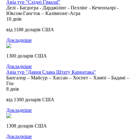
Авіа тур "Східні Гімалаї"
Делі - Багдогра - Дарджілінг - Пеллінг - Кечеопалрі -
Юксом-Гангток – Калімпонг-Агра
10 днів
від 1188 доларів США
Докладніше
1300 доларів США
Докладніше
Авіа тур "Давня Слава Штату Карнатака"
Бангалор – Майсур – Хассан – Хоспет – Хампі – Бадамі –
Гоа
8 днів
від 1300 доларів США
Докладніше
1308 доларів США
Докладніше