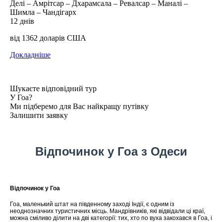
Делі – Амрітсар – Дхарамсала – Ревалсар – Маналі –
Шимла – Чандігарх
12 днів
від 1362 доларів США
Докладніше
Шукаєте
відповідний тур
У Гоа?
Ми підберемо для Вас найкращу путівку
Залишити заявку
Відпочинок у Гоа з Одеси
Відпочинок у Гоа
Гоа, маленький штат на південному заході Індії, є одним із
неоднозначних туристичних місць. Мандрівників, які відвідали ці краї,
можна сміливо ділити на дві категорії: тих, хто по вуха закохався в Гоа, і