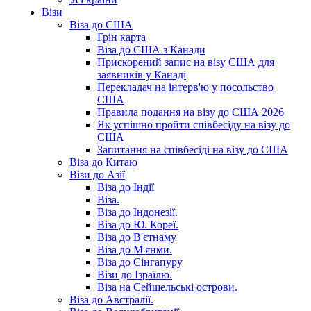
Візи
Віза до США
Грін карта
Віза до США з Канади
Прискорений запис на візу США для
заявників у Канаді
Перекладач на інтерв'ю у посольство
США
Правила подання на візу до США 2026
Як успішно пройти співбесіду на візу до
США
Запитання на співбесіді на візу до США
Віза до Китаю
Візи до Азії
Віза до Індії
Віза.
Віза до Індонезії.
Віза до Ю. Кореї.
Віза до В'єтнаму
Віза до М'янми.
Віза до Сінгапуру
Візи до Ізраїлю.
Віза на Сейшельські острови.
Віза до Австралії.