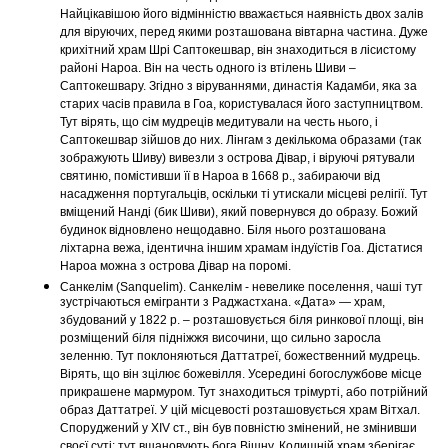
Найцікавішою його відмінністю вважається наявність двох залів
для віруючих, перед якими розташована вівтарна частина. Дуже
крихітний храм Шрі Саптокешвар, він знаходиться в лісистому
районі Нароа. Він на честь одного із втілень Шиви –
Саптокешвару. Згідно з віруваннями, династія Кадамби, яка за
старих часів правила в Гоа, користувалася його заступництвом.
Тут вірять, що сім мудреців медитували на честь нього, і
Саптокешвар зійшов до них. Лінгам з декількома образами (так
зображують Шиву) вивезли з острова Дівар, і віруючі рятували
святиню, помістивши її в Нароа в 1668 р., забираючи від
насадження португальців, оскільки ті утискали місцеві релігії. Тут
вміщений Нанді (бик Шиви), який повернувся до образу. Божий
будинок відновлено нещодавно. Біля нього розташована
ліхтарна вежа, ідентична іншим храмам індуїстів Гоа. Дістатися
Нароа можна з острова Дівар на поромі.
Санкелім (Sanquelim). Санкелім - невелике поселення, чаші тут
зустрічаються емігранти з Раджастхана. «Дата» — храм,
збудований у 1822 р. – розташовується біля ринкової площі, він
розміщений біля підніжжя височини, що сильно заросла
зеленню. Тут поклоняються Даттатреї, божественний мудрець.
Вірять, що він зцілює божевілля. Усередині богослужбове місце
прикрашене мармуром. Тут знаходиться трімурті, або потрійний
образ Даттатреї. У цій місцевості розташовується храм Вітхал.
Споруджений у XIV ст., він був повністю змінений, не змінивши
своєї суті: тут вшановують бога Вішну. Колишній храм зберігає