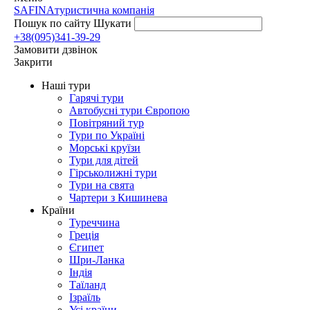
SAFINA
туристична компанія
Пошук по сайту
Шукати
+38(095)341-39-29
Замовити дзвінок
Закрити
Наші тури
Гарячі тури
Автобусні тури Європою
Повітряний тур
Тури по Україні
Морські круїзи
Тури для дітей
Гірськолижні тури
Тури на свята
Чартери з Кишинева
Країни
Туреччина
Греція
Єгипет
Шри-Ланка
Індія
Таїланд
Ізраїль
Усі країни