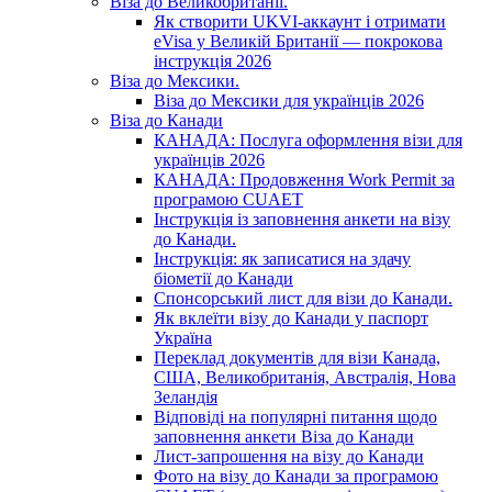
Віза до Великобританії.
Як створити UKVI-аккаунт і отримати
eVisa у Великій Британії — покрокова
інструкція 2026
Віза до Мексики.
Віза до Мексики для українців 2026
Віза до Канади
КАНАДА: Послуга оформлення візи для
українців 2026
КАНАДА: Продовження Work Permit за
програмою CUAET
Інструкція із заповнення анкети на візу
до Канади.
Інструкція: як записатися на здачу
біометії до Канади
Спонсорський лист для візи до Канади.
Як вклеїти візу до Канади у паспорт
Україна
Переклад документів для візи Канада,
США, Великобританія, Австралія, Нова
Зеландія
Відповіді на популярні питання щодо
заповнення анкети Віза до Канади
Лист-запрошення на візу до Канади
Фото на візу до Канади за програмою