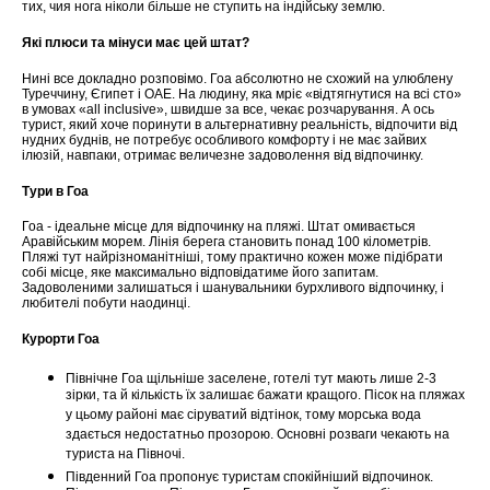
тих, чия нога ніколи більше не ступить на індійську землю.
Які плюси та мінуси має цей штат?
Нині все докладно розповімо. Гоа абсолютно не схожий на улюблену
Туреччину, Єгипет і ОАЕ. На людину, яка мріє «відтягнутися на всі сто»
в умовах «all inclusive», швидше за все, чекає розчарування. А ось
турист, який хоче поринути в альтернативну реальність, відпочити від
нудних буднів, не потребує особливого комфорту і не має зайвих
ілюзій, навпаки, отримає величезне задоволення від відпочинку.
Тури в Гоа
Гоа - ідеальне місце для відпочинку на пляжі. Штат омивається
Аравійським морем. Лінія берега становить понад 100 кілометрів.
Пляжі тут найрізноманітніші, тому практично кожен може підібрати
собі місце, яке максимально відповідатиме його запитам.
Задоволеними залишаться і шанувальники бурхливого відпочинку, і
любителі побути наодинці.
Курорти Гоа
Північне Гоа щільніше заселене, готелі тут мають лише 2-3
зірки, та й кількість їх залишає бажати кращого. Пісок на пляжах
у цьому районі має сіруватий відтінок, тому морська вода
здається недостатньо прозорою. Основні розваги чекають на
туриста на Півночі.
Південний Гоа пропонує туристам спокійніший відпочинок.