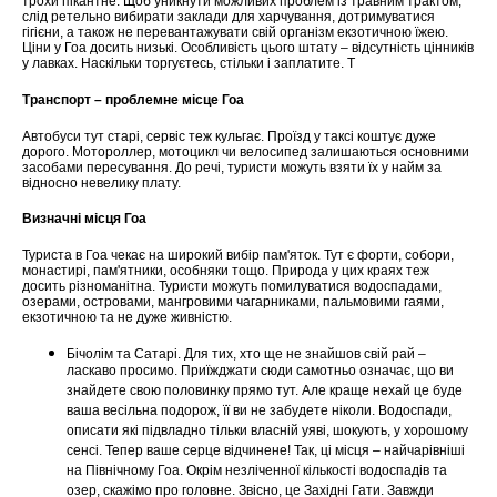
трохи пікантне. Щоб уникнути можливих проблем із травним трактом,
слід ретельно вибирати заклади для харчування, дотримуватися
гігієни, а також не перевантажувати свій організм екзотичною їжею.
Ціни у Гоа досить низькі. Особливість цього штату – відсутність цінників
у лавках. Наскільки торгуєтесь, стільки і заплатите. Т
Транспорт – проблемне місце Гоа
Автобуси тут старі, сервіс теж кульгає. Проїзд у таксі коштує дуже
дорого. Мотороллер, мотоцикл чи велосипед залишаються основними
засобами пересування. До речі, туристи можуть взяти їх у найм за
відносно невелику плату.
Визначні місця Гоа
Туриста в Гоа чекає на широкий вибір пам'яток. Тут є форти, собори,
монастирі, пам'ятники, особняки тощо. Природа у цих краях теж
досить різноманітна. Туристи можуть помилуватися водоспадами,
озерами, островами, мангровими чагарниками, пальмовими гаями,
екзотичною та не дуже живністю.
Бічолім та Сатарі. Для тих, хто ще не знайшов свій рай –
ласкаво просимо. Приїжджати сюди самотньо означає, що ви
знайдете свою половинку прямо тут. Але краще нехай це буде
ваша весільна подорож, її ви не забудете ніколи. Водоспади,
описати які підвладно тільки власній уяві, шокують, у хорошому
сенсі. Тепер ваше серце відчинене! Так, ці місця – найчарівніші
на Північному Гоа. Окрім незліченної кількості водоспадів та
озер, скажімо про головне. Звісно, ​​це Західні Гати. Завжди