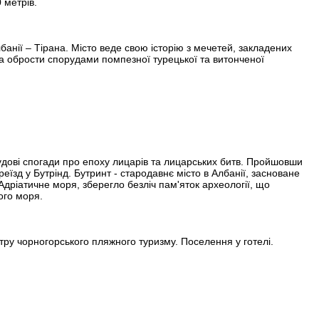
 метрів.
банії – Тірана. Місто веде свою історію з мечетей, закладених
а обрости спорудами помпезної турецької та витонченої
чудові спогади про епоху лицарів та лицарських битв. Пройшовши
зд у Бутрінд. Бутринт - стародавнє місто в Албанії, засноване
Адріатичне моря, зберегло безліч пам'яток археології, що
ого моря.
нтру чорногорського пляжного туризму. Поселення у готелі.