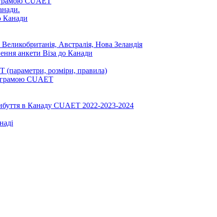
ограмою CUAET
анади.
до Канади
 Великобританія, Австралія, Нова Зеландія
нення анкети Віза до Канади
 (параметри, розміри, правила)
програмою CUAET
рибуття в Канаду CUAET 2022-2023-2024
наді