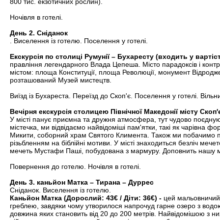
800 тис. екзотичних рослин).
Ночівля в готелі.
День 2. Сніданок
. Виселення із готелю. Поселення у готелі.
Екскурсія по столиці Румунії – Бухаресту (входить у вартіс
правління легендарного Влада Цепеша. Місто парадоксів і контра
містом: площа Конституції, площа Революції, монумент Відродж
розташований Музей мистецтв.
Виїзд із Бухареста. Переїзд до Скоп'є. Поселення у готелі. Віль
Вечірня екскурсія столицею Північної Македонії місту Скоп'є
У місті панує приємна та дружня атмосфера, тут чудово поєднуют
містечка, ми відвідаємо найвідоміші пам'ятки, такі як чарівна 
Микити, соборний храм Святого Климента. Також ми побачимо пра
різьбленням на біблійні мотиви. У місті знаходиться безліч мече
мечеть Мустафи Паші, побудована з мармуру. Доповнить нашу мал
Повернення до готелю. Ночівля в готелі.
День 3. каньйон Матка – Тирана – Дуррес
Сніданок. Виселення із готелю.
Каньйон Матка (Дорослий: 43€ / Діти: 36€) -
цей мальовничий к
греблею, завдяки чому утворилося напрочуд гарне озеро з водою 
довжина яких становить від 20 до 200 метрів. Найвідомішою з них