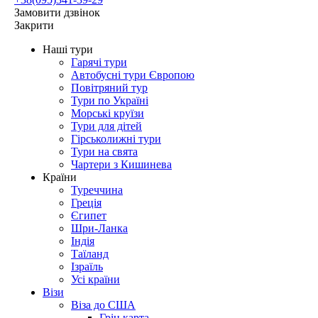
Замовити дзвінок
Закрити
Наші тури
Гарячі тури
Автобусні тури Європою
Повітряний тур
Тури по Україні
Морські круїзи
Тури для дітей
Гірськолижні тури
Тури на свята
Чартери з Кишинева
Країни
Туреччина
Греція
Єгипет
Шри-Ланка
Індія
Таїланд
Ізраїль
Усі країни
Візи
Віза до США
Грін карта