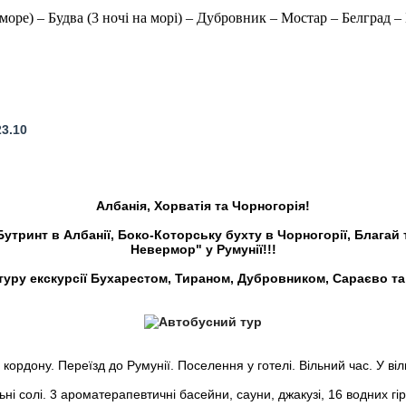
 море) – Будва (3 ночі на морі) – Дубровник – Мостар – Белград 
 23.10
Албанія, Хорватія та Чорногорія!
Бутринт в Албанії, Боко-Которську бухту в Чорногорії, Благай
Невермор" у Румунії!!!
і туру екскурсії Бухарестом, Тираном, Дубровником, Сараєво та
кордону. Переїзд до Румунії. Поселення у готелі. Вільний час. У в
 солі. 3 ароматерапевтичні басейни, сауни, джакузі, 16 водних гіро