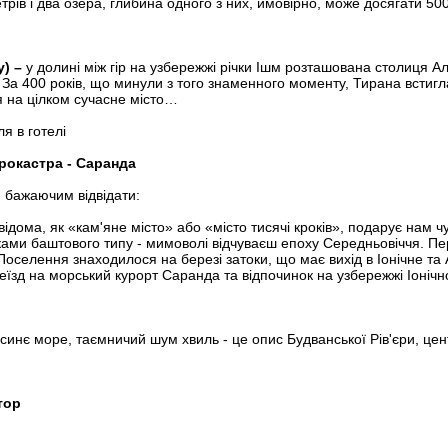
рів і два озера, глибина одного з них, ймовірно, може досягати 500
у) –
у долині між гір на узбережжі річки Ішм розташована столиця Ал
а 400 років, що минули з того знаменного моменту, Тирана встигл
я на цілком сучасне місто…
я в готелі
ірокастра - Саранда
м бажаючим відвідати:
відома, як «кам'яне місто» або «місто тисячі кроків», подарує нам 
и баштового типу - мимоволі відчуваєш епоху Середньовіччя. Переї
Поселення знаходилося на березі затоки, що має вихід в Іонічне та 
реїзд на морський курорт Саранда та відпочинок на узбережжі Іонічн
 синє море, таємничий шум хвиль - це опис Будванської Рів'єри, це
тор