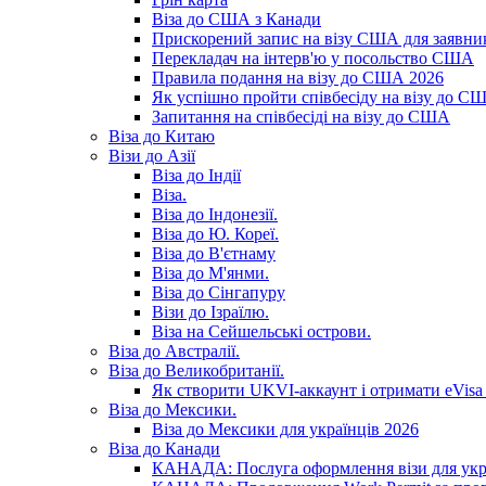
Віза до США з Канади
Прискорений запис на візу США для заявник
Перекладач на інтерв'ю у посольство США
Правила подання на візу до США 2026
Як успішно пройти співбесіду на візу до С
Запитання на співбесіді на візу до США
Віза до Китаю
Візи до Азії
Віза до Індії
Віза.
Віза до Індонезії.
Віза до Ю. Кореї.
Віза до В'єтнаму
Віза до М'янми.
Віза до Сінгапуру
Візи до Ізраїлю.
Віза на Сейшельські острови.
Віза до Австралії.
Віза до Великобританії.
Як створити UKVI-аккаунт і отримати eVisa 
Віза до Мексики.
Віза до Мексики для українців 2026
Віза до Канади
КАНАДА: Послуга оформлення візи для укр