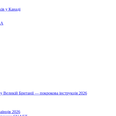
ів у Канаді
ША
у Великій Британії — покрокова інструкція 2026
аїнців 2026