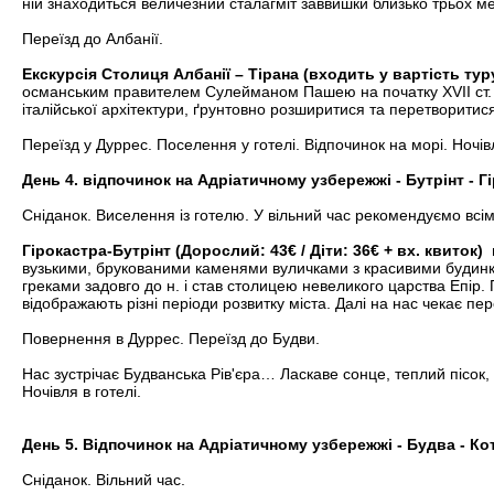
ній знаходиться величезний сталагміт заввишки близько трьох мет
Переїзд до Албанії.
Екскурсія Столиця Албанії – Тірана (входить у вартість тур
османським правителем Сулейманом Пашею на початку XVII ст. З
італійської архітектури, ґрунтовно розширитися та перетворитис
Переїзд у Дуррес. Поселення у готелі. Відпочинок на морі. Ночівл
День 4. відпочинок на Адріатичному узбережжі - Бутрінт - Г
Сніданок. Виселення із готелю. У вільний час рекомендуємо всі
Гірокастра-Бутрінт (Дорослий: 43€ / Діти: 36€ + вх. квиток)
вузькими, брукованими каменями вуличками з красивими будинкам
греками задовго до н. і став столицею невеликого царства Епір. 
відображають різні періоди розвитку міста. Далі на нас чекає пе
Повернення в Дуррес. Переїзд до Будви.
Нас зустрічає Будванська Рів'єра… Ласкаве сонце, теплий пісок,
Ночівля в готелі.
День 5. Відпочинок на Адріатичному узбережжі - Будва - Ко
Сніданок. Вільний час.