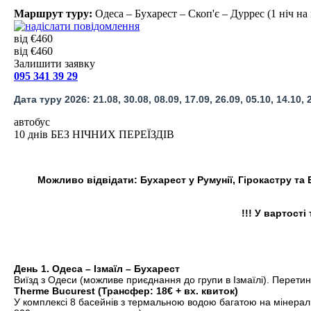
Маршрут туру:
Одеса – Бухарест – Скоп'є – Дуррес (1 ніч на
від €460
від €460
Залишити заявку
095 341 39 29
Дата туру 2026: 21.08, 30.08, 08.09, 17.09, 26.09, 05.10, 14.10,
автобус
10 днів БЕЗ НІЧНИХ ПЕРЕЇЗДІВ
Можливо відвідати: Бухарест у Румунії, Гірокастру та 
!!! У вартост
День 1. Одеса – Ізмаїл – Бухарест
Виїзд з Одеси (можливе приєднання до групи в Ізмаїлі). Перетин 
Therme Bucurest (Трансфер: 18€ + вх. квиток)
У комплексі 8 басейнів з термальною водою багатою на мінеральні