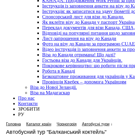
КАНАДА: Продовження Work Permit за пр
Інструкція із заповнення анкети на візу до К
Інструкція: як записатися на здачу біометії 
Спонсорський лист для візи до Канади.
Як вклеїти візу до Канади у паспорт Україна
Переклад документів для візи Канада, США,
Відповіді на популярні питання щодо запов
Лист-запрошення на візу до Канади
Фото на візу до Канади за програмою CUAET
Відео інструкція із заповнення анкети за 
Віза до Канади отримана! Що далі?
Гостьова віза до Канади для Українців.
Покрокове керівництво: що робити після п
Робота в Канаді
Безкоштовне проживання для українців у Ка
Провінція Квебек – допомога Українцям
Віза до Нової Зеландії.
Віза на Мадагаскар
Про нас
Контакти
ЗРОБИТИ
РУ
Головна
Каталог країн
Чорногорія
Автобусні тури
↓
Автобусний тур "Балканський коктейль"