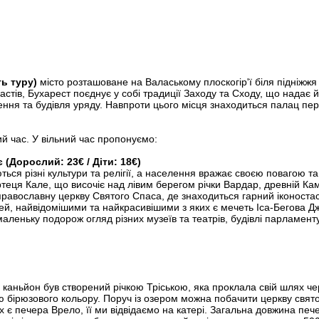
ть туру)
місто розташоване на Валаському плоскогір'ї біля підніжжя 
стів, Бухарест поєднує у собі традиції Заходу та Сходу, що надає
ення та будівля уряду. Навпроти цього місця знаходиться палац пе
ний час. У вільний час пропонуємо:
 (Дорослий: 23€ / Діти: 18€)
ься різні культури та релігії, а населення вражає своєю повагою та
фортеця Кале, що височіє над лівим берегом річки Вардар, древній 
вославну церкву Святого Спаса, де знаходиться гарний іконостас,
тей, найвідомішими та найкрасивішими з яких є мечеть Іса-Бегова Дж
еньку подорож огляд різних музеїв та театрів, будівлі парламенту,
аньйон був створений річкою Тріською, яка проклала свій шлях чере
бірюзового кольору. Поруч із озером можна побачити церкву святого 
 є печера Врело, її ми відвідаємо на катері. Загальна довжина пече