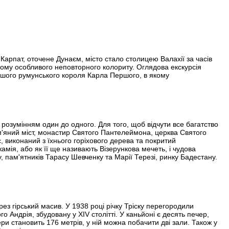
Карпат, оточене Дунаєм, місто стало столицею Валахії за часів
 йому особливого неповторного колориту. Оглядова екскурсія
ршого румунського короля Карла Першого, в якому
 розумінням один до одного. Для того, щоб відчути все багатство
Кам'яний міст, монастир Святого Пантелеймона, церква Святого
 виконаний з їхнього горіхового дерева та покритий
амія, або як її ще називають Візерункова мечеть, і чудова
 пам'ятників Тарасу Шевченку та Марії Терезі, ринку Бадестану.
з гірський масив. У 1938 році річку Тріску перегородили
Андрія, збудовану у XIV столітті. У каньйоні є десять печер,
ри становить 176 метрів, у ній можна побачити дві зали. Також у