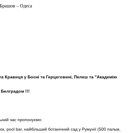
– Брашов – Одеса
 та Кравиця у Босні та Герцеговині, Пелеш та "Академію
 Белградом !!!
ільний час пропонуємо:
к, pool bar, найбільший ботанічний сад у Румунії (500 пальм,