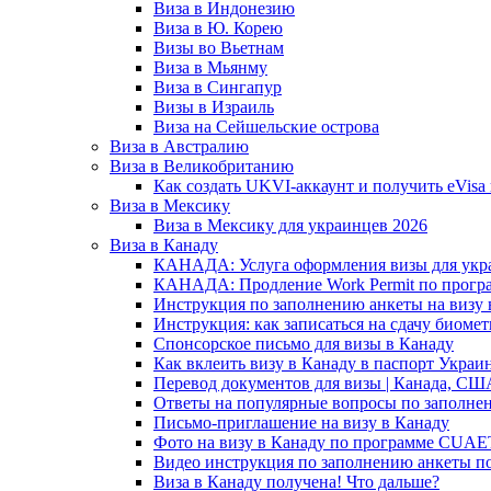
Виза в Индонезию
Виза в Ю. Корею
Визы во Вьетнам
Виза в Мьянму
Виза в Сингапур
Визы в Израиль
Виза на Сейшельские острова
Виза в Австралию
Виза в Великобританию
Как создать UKVI-аккаунт и получить eVis
Виза в Мексику
Виза в Мексику для украинцев 2026
Виза в Канаду
КАНАДА: Услуга оформления визы для укр
КАНАДА: Продление Work Permit по прог
Инструкция по заполнению анкеты на визу 
Инструкция: как записаться на сдачу биоме
Спонсорское письмо для визы в Канаду
Как вклеить визу в Канаду в паспорт Украи
Перевод документов для визы | Канада, СШ
Ответы на популярные вопросы по заполне
Письмо-приглашение на визу в Канаду
Фото на визу в Канаду по программе CUAET
Видео инструкция по заполнению анкеты 
Виза в Канаду получена! Что дальше?