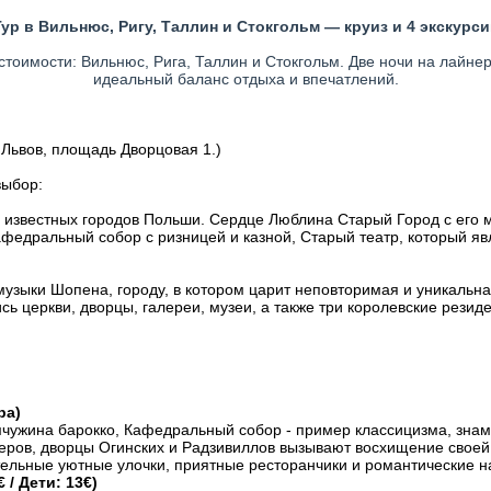
Тур в Вильнюс, Ригу, Таллин и Стокгольм — круиз и 4 экскурси
стоимости: Вильнюс, Рига, Таллин и Стокгольм. Две ночи на лайнер
идеальный баланс отдыха и впечатлений.
.Львов, площадь Дворцовая 1.)
выбор:
из известных городов Польши. Сердце Люблина Старый Город с его
федральный собор с ризницей и казной, Старый театр, который яв
 музыки Шопена, городу, в котором царит неповторимая и уникаль
ь церкви, дворцы, галереи, музеи, а также три королевские резиде
ра)
емчужина барокко, Кафедральный собор - пример классицизма, знам
ров, дворцы Огинских и Радзивиллов вызывают восхищение своей
ельные уютные улочки, приятные ресторанчики и романтические н
/ Дети: 13€)