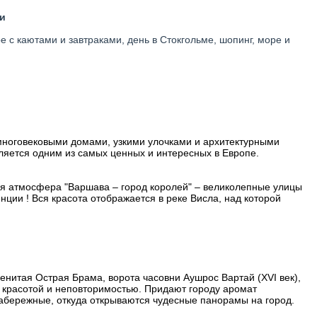
и
е с каютами и завтраками, день в Стокгольме, шопинг, море и
 многовековыми домами, узкими улочками и архитектурными
ляется одним из самых ценных и интересных в Европе.
ная атмосфера "Варшава – город королей" – великолепные улицы
нции ! Вся красота отображается в реке Висла, над которой
енитая Острая Брама, ворота часовни Аушрос Вартай (XVI век),
 красотой и неповторимостью. Придают городу аромат
абережные, откуда открываются чудесные панорамы на город.