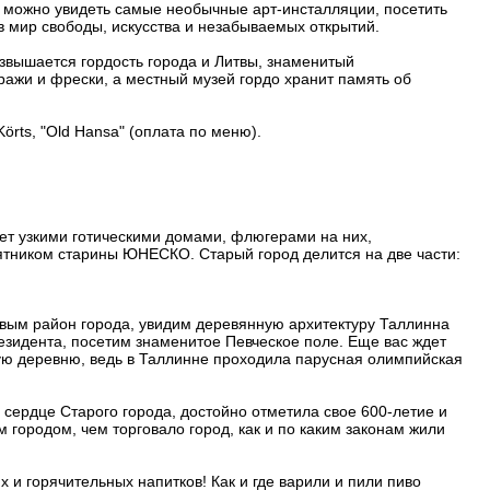
ь можно увидеть самые необычные арт-инсталляции, посетить
в мир свободы, искусства и незабываемых открытий.
звышается гордость города и Литвы, знаменитый
ражи и фрески, а местный музей гордо хранит память об
rts, "Old Hansa" (оплата по меню).
ет узкими готическими домами, флюгерами на них,
ятником старины ЮНЕСКО. Старый город делится на две части:
овым район города, увидим деревянную архитектуру Таллинна
зидента, посетим знаменитое Певческое поле. Еще вас ждет
ую деревню, ведь в Таллинне проходила парусная олимпийская
сердце Старого города, достойно отметила свое 600-летие и
м городом, чем торговало город, как и по каким законам жили
 и горячительных напитков! Как и где варили и пили пиво