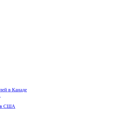
лей в Канаде
А
у в США