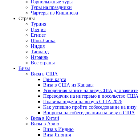
Горнолыжные туры
Туры на праздники
Чартеры из Кишинева
Страны
Турция
Греция
Египет
Шри-Ланка
Индия
Таиланд
Израиль
Все страны
Визы
Виза в США
Грин карта
Виза в США из Канады
Ускоренная запись на визу США для заявите
Переводчик на интервью в посольство СШ
Правила подачи на визу в США 2026
Как успешно пройти собеседование на виз
Вопросы на собеседовании на визу в США
Виза в Китай
Визы в Азию
Виза в Индию
Виза Япония