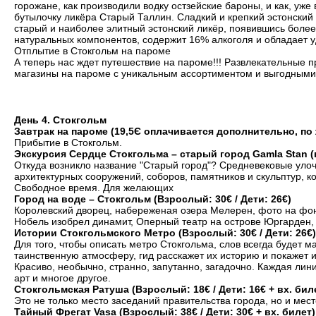
горожане, как производили водку остзейские бароны, и как, уже
бутылочку ликёра Старый Таллин. Сладкий и крепкий эстонский
старый и наиболее элитный эстонский ликёр, появившись более 
натуральных компонентов, содержит 16% алкоголя и обладает у
Отплытие в Стокгольм на пароме
А теперь нас ждет путешествие на пароме!!! Развлекательные п
магазины на пароме с уникальным ассортиментом и выгодными
День 4. Стокгольм
Завтрак на пароме (19,5Є оплачивается дополнительно, по
Прибытие в Стокгольм.
Экскурсия Сердце Стокгольма – старый город Gamla Stan (
Откуда возникло название "Старый город"? Средневековые уло
архитектурных сооружений, соборов, памятников и скульптур, к
Свободное время. Для желающих
Город на воде – Стокгольм (Взрослый: 30€ / Дети: 26€)
Королевский дворец, набереженая озера Мелерен, фото на фон
Нобель изобрел динамит, Оперный театр на острове Юргарден,
Истории Стокгольмского Метро (Взрослый: 30€ / Дети: 26€)
Для того, чтобы описать метро Стокгольма, слов всегда будет 
таинственную атмосферу, гид расскажет их историю и покажет 
Красиво, необычно, странно, запутанно, загадочно. Каждая ли
арт и многое другое.
Стокгольмская Ратуша (Взрослый: 18€ / Дети: 16€ + вх. бил
Это не только место заседаний правительства города, но и мес
Тайный Фрегат Vasa (Взрослый: 38€ / Дети: 30€ + вх. билет)