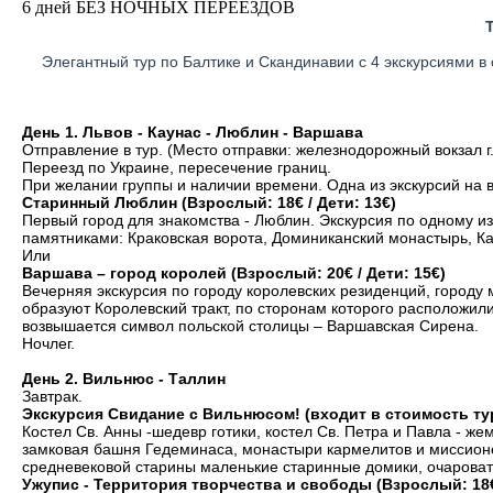
6 дней БЕЗ НОЧНЫХ ПЕРЕЕЗДОВ
Элегантный тур по Балтике и Скандинавии с 4 экскурсиями в 
День 1. Львов - Каунас - Люблин - Варшава
Отправление в тур. (Место отправки: железнодорожный вокзал г
Переезд по Украине, пересечение границ.
При желании группы и наличии времени. Одна из экскурсий на 
Старинный Люблин (Взрослый: 18€ / Дети: 13€)
Первый город для знакомства - Люблин. Экскурсия по одному 
памятниками: Краковская ворота, Доминиканский монастырь, Ка
Или
Варшава – город королей (Взрослый: 20€ / Дети: 15€)
Вечерняя экскурсия по городу королевских резиденций, городу
образуют Королевский тракт, по сторонам которого расположилис
возвышается символ польской столицы – Варшавская Сирена.
Ночлег.
День 2. Вильнюс - Таллин
Завтрак.
Экскурсия Свидание с Вильнюсом! (входит в стоимость ту
Костел Св. Анны -шедевр готики, костел Св. Петра и Павла - ж
замковая башня Гедеминаса, монастыри кармелитов и миссионе
средневековой старины маленькие старинные домики, очароват
Ужупис - Территория творчества и свободы (Взрослый: 18€ 