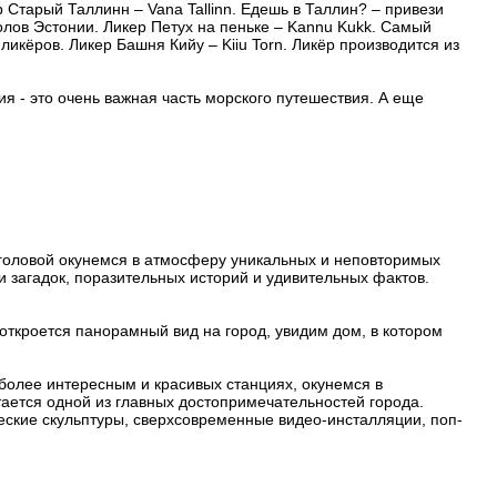
р Старый Таллинн – Vana Tallinn. Едешь в Таллин? – привези
олов Эстонии. Ликер Петух на пеньке – Kannu Kukk. Самый
икёров. Ликер Башня Кийу – Kiiu Torn. Ликёр производится из
я - это очень важная часть морского путешествия. А еще
 головой окунемся в атмосферу уникальных и неповторимых
и загадок, поразительных историй и удивительных фактов.
ткроется панорамный вид на город, увидим дом, в котором
иболее интересным и красивых станциях, окунемся в
тается одной из главных достопримечательностей города.
ческие скульптуры, сверхсовременные видео-инсталляции, поп-