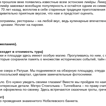
 в прошлом веке появились известные всем эстонские ликёры. Лике
 ликёр завоевал всеобщую популярность и остаётся одним из симв
70 лет назад, воплотив в себе старинные традиции приготовления л
дивительно приятным вкусом, что нам и предстоит оценить.
рограммы, рестораны – на любой вкус, ведь кулинарные впечатлени
 ценами. Ночлег на пароме.
 желанию).
входит в стоимость тура)
чки и площади здесь имеют особую магию. Прогуливаясь по ним, с
оторые сохранили память о множестве исторических событий, тайн 
е озера и Ратуши. Мы поднимемся на обзорную площадку, откуда о
 посольский квартал, сделаем замечательные фотоснимки.
мало. Его нужно увидеть своими глазами! Вместе мы пройдем по на
интересные детали. Метро Стокгольма – Tunnelbana – по праву счи
ния оформлена по-своему. Здесь встречаются сказочные гроты, гре
ет)
то проведения знаменитого Нобелевского банкета.