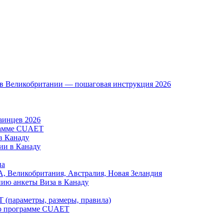
a в Великобритании — пошаговая инструкция 2026
аинцев 2026
рамме CUAET
в Канаду
тии в Канаду
на
А, Великобритания, Австралия, Новая Зеландия
нию анкеты Виза в Канаду
 (параметры, размеры, правила)
по программе CUAET