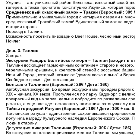
Ужупис — это уникальный район Вильнюса, известный своей тв
галереи, а также прочитать Конституцию Ужуписа, которая пор
Средневековый сказочный замок – Тракай (Взрослый: 30€ / 
Примечательно и уникальный город с четырьмя озерами и множе
средневековый Тракайский замок! Единственный замок на воде 
истории страны.
Переезд в Таллин.
Возможность посетить пивоварню Beer House, чесночный рестора
Ночлег.
День 3. Таллин
Завтрак.
Экскурсия Рыцарь Балтийского моря – Таллин (входит в с
Таллинн восхищает гармоничным сочетанием старого и нового.
черепичными крышами, и крепостной стеной с россыпью башен.
Нижний Город , который называют "домом воска и льна" и Верхн
Свободное время. Для желающих
Больше о Таллинне (Взрослый: 26€ / Дети: 16€)
Автобусная экскурсия. Во время экскурсии мы проедем рядом 
XIX – начала XX веков. Прогуляемся по парку Кадриорг, с ве
прекрасный вид на залив, дальше побродите по развалинам с
регатта, а еще нас ждет остановка у памятника затонувшему в 
Тайны городской Ратуши (Взрослый: 18€ / Дети: 10€ + вх. б
Таллинская ратуша - единственная сохранившаяся средневеков
получила награду Культурного наследия Европейского Союза. Пер
люди в старину.
Дегустация ликеров Таллинна (Взрослый: 30€ / Дети: 18€)
Во экскурсии по алкоисторическим местам Таллина, мы узнаем, 