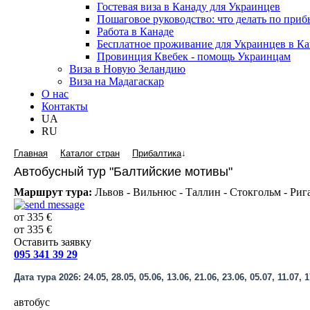
Гостевая виза в Канаду для Украинцев
Пошаговое руководство: что делать по пр
Работа в Канаде
Бесплатное проживание для Украинцев в Ка
Провинция Квебек - помощь Украинцам
Виза в Новую Зеландию
Виза на Мадагаскар
О нас
Контакты
UA
RU
Главная
Каталог стран
Прибалтика
↓
Автобусный тур "Балтийские мотивы"
Маршрут тура:
Львов - Вильнюс - Таллин - Стокгольм - Риг
от 335 €
от 335 €
Оставить заявку
095 341 39 29
Дата тура 2026: 24.05, 28.05, 05.06, 13.06, 21.06, 23.06, 05.07, 11.07, 17
автобус