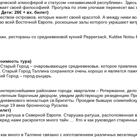
орческой атмосферой и статусом «независимой республики». Здес
ажает своей философией. Прогулка по этим улочкам перенесет вас 
Дети: 26€ + вх. билет)
ством островков, которые манят своей красотой. А между ними во
во всей Восточной Европе, роскошные залы которого украшают вит
н, рестораны со средневековой кухней Peppersack, Kuldse Notsu Kö
тоимость тура)
 Старый Город – очаровывающее средневековье, которое привлека
 Старый Город Таллина сохранился очень хорошо и является пам
ий Город – город-рыцарь.
с интереснейшими районами города: кварталом – Ротерманни, дел
ликолепным барочным дворцом, увидим действующую резиденцию Пре
редневекового монастыря св.Бригитты. Проедем бывшую олимпийск
конце 19 века броненосцу Русалка.
илет)
ая ратуша в Северной Европе. Старушка-ратуша, расположенная в 
ед нами раскроется много тайн .... Кто и как руководил старинны
как много в Таллине связано с изготовлением различных веселящих