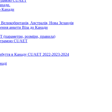
ограмою CUAET
анади.
до Канади
 Великобританія, Австралія, Нова Зеландія
нення анкети Віза до Канади
 (параметри, розміри, правила)
програмою CUAET
рибуття в Канаду CUAET 2022-2023-2024
наді