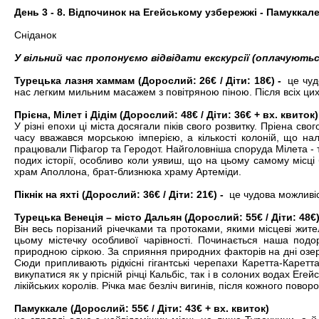
День 3 - 8. Відпочинок на Егейському узбережжі - Памуккале 
Сніданок
У вільний час пропонуємо відвідати екскурсії (оплачують
Турецька лазня хаммам (Дорослий: 26€ / Діти: 18€) -
це чудо
нас легким мильним масажем з повітряною піною. Після всіх цих
Прієна, Мілет і Дідім (Дорослий: 48€ / Діти: 36€ + вх. квиток)
У різні епохи ці міста досягали піків свого розвитку. Пріена с
часу вважався морською імперією, а кількості колоній, що нал
працювали Піфагор та Геродот. Найголовніша споруда Мілета - теат
подих історії, особливо коли уявиш, що на цьому самому місці 
храм Аполлона, брат-близнюка храму Артеміди.
Пікнік на яхті (Дорослий: 36€ / Діти: 21€) -
це чудова можливіст
Турецька Венеція – місто Дальян (Дорослий: 55€ / Діти: 48€
Він весь порізаний річечками та протоками, якими місцеві жит
цьому містечку особливої ​​чарівності. Починається наша под
природною сіркою. За сприяння природних факторів на дні озер 
Сюди припливають рідкісні гігантські черепахи Каретта-Каретт
викупатися як у прісній річці Кальбіс, так і в солоних водах Е
лікійських королів. Річка має безліч вигинів, після кожного поворо
Памуккале (Дорослий: 55€ / Діти: 43€ + вх. квиток)