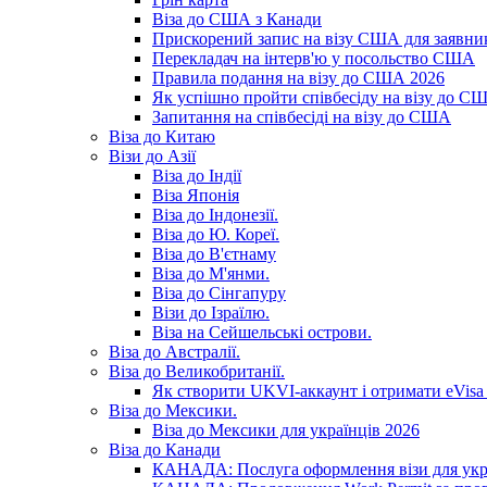
Віза до США з Канади
Прискорений запис на візу США для заявник
Перекладач на інтерв'ю у посольство США
Правила подання на візу до США 2026
Як успішно пройти співбесіду на візу до С
Запитання на співбесіді на візу до США
Віза до Китаю
Візи до Азії
Віза до Індії
Віза Японія
Віза до Індонезії.
Віза до Ю. Кореї.
Віза до В'єтнаму
Віза до М'янми.
Віза до Сінгапуру
Візи до Ізраїлю.
Віза на Сейшельські острови.
Віза до Австралії.
Віза до Великобританії.
Як створити UKVI-аккаунт і отримати eVisa 
Віза до Мексики.
Віза до Мексики для українців 2026
Віза до Канади
КАНАДА: Послуга оформлення візи для укр