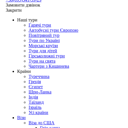
Замовити дзвінок
Закрити
Наші тури
Гарячі тури
Автобусні тури Європою
Повітряний тур
Тури по Україні
Морські круїзи
Тури для дітей
Гірськолижні тури
Тури на свята
Чартери з Кишинева
Країни
Туреччина
Греція
Єгипет
Шри-Ланка
Індія
Таїланд
Ізраїль
Усі країни
Візи
Віза до США
Грін карта