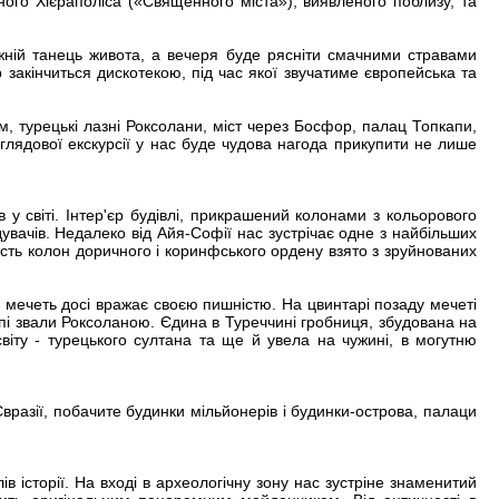
ного Хієраполіса («Священного міста»), виявленого поблизу, та
ній танець живота, а вечеря буде рясніти смачними стравами
закінчиться дискотекою, під час якої звучатиме європейська та
, турецькі лазні Роксолани, міст через Босфор, палац Топкапи,
оглядової екскурсії у нас буде чудова нагода прикупити не лише
 у світі. Інтер'єр будівлі, прикрашений колонами з кольорового
дувачів. Недалеко від Айя-Софії нас зустрічає одне з найбільших
шість колон доричного і коринфського ордену взято з зруйнованих
е мечеть досі вражає своєю пишністю. На цвинтарі позаду мечеті
пі звали Роксоланою. Єдина в Туреччині гробниця, збудована на
віту - турецького султана та ще й увела на чужині, в могутню
вразії, побачите будинки мільйонерів і будинки-острова, палаци
ів історії. На вході в археологічну зону нас зустріне знаменитий