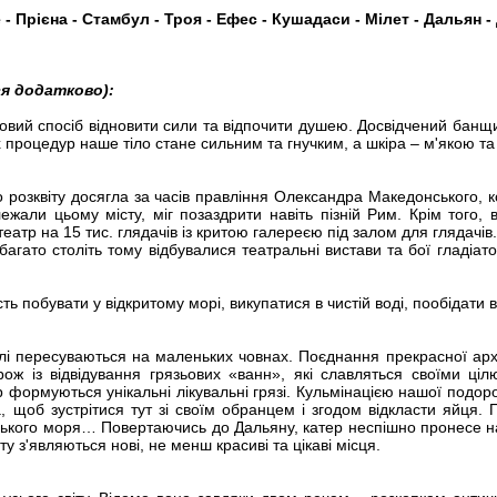
- Прієна - Стамбул - Троя - Ефес - Кушадаси - Мілет - Дальян -
ся додатково):
вий спосіб відновити сили та відпочити душею. Досвідчений банщик
 процедур наше тіло стане сильним та гнучким, а шкіра – м'якою т
вого розквіту досягла за часів правління Олександра Македонського,
ежали цьому місту, міг позаздрити навіть пізній Рим. Крім того,
р на 15 тис. глядачів із критою галереєю під залом для глядачів. І
багато століть тому відбувалися театральні вистави та бої гладіа
ь побувати у відкритому морі, викупатися в чистій воді, пообідати в
)
елі пересуваються на маленьких човнах. Поєднання прекрасної ар
орож із відвідування грязьових «ванн», які славляться своїми 
формуються унікальні лікувальні грязі. Кульмінацією нашої подоро
а, щоб зустрітися тут зі своїм обранцем і згодом відкласти яйця.
гейського моря… Повертаючись до Дальяну, катер неспішно пронесе на
ту з'являються нові, не менш красиві та цікаві місця.