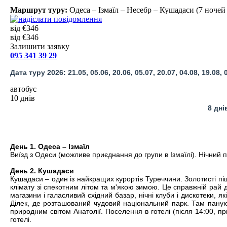
Маршрут туру:
Одеса – Ізмаїл – Несебр – Кушадаси (7 ночей 
від €346
від €346
Залишити заявку
095 341 39 29
Дата туру 2026: 21.05, 05.06, 20.06, 05.07, 20.07, 04.08, 19.08, 0
автобус
10 днів
8 дні
День 1. Одеса – Ізмаїл
Виїзд з Одеси (можливе приєднання до групи в Ізмаїлі). Нічний 
День 2. Кушадаси
Кушадаси – один із найкращих курортів Туреччини. Золотисті пі
клімату зі спекотним літом та м'якою зимою. Це справжній рай д
магазини і галасливий східний базар, нічні клуби і дискотеки, я
Ділек, де розташований чудовий національний парк. Там пануют
природним світом Анатолії. Поселення в готелі (після 14:00, пр
готелі.