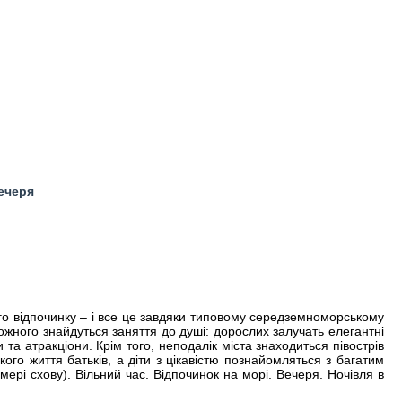
вечеря
ого відпочинку – і все це завдяки типовому середземноморському
кожного знайдуться заняття до душі: дорослих залучать елегантні
 та атракціони. Крім того, неподалік міста знаходиться півострів
го життя батьків, а діти з цікавістю познайомляться з багатим
мері схову). Вільний час. Відпочинок на морі. Вечеря. Ночівля в