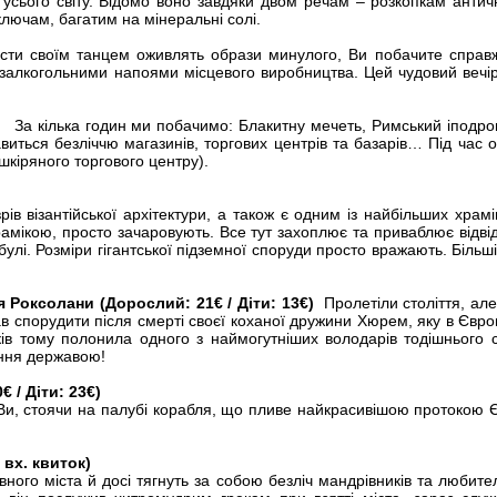
усього світу. Відомо воно завдяки двом речам – розкопкам антич
ючам, багатим на мінеральні солі.
ти своїм танцем оживлять образи минулого, Ви побачите справж
езалкогольними напоями місцевого виробництва. Цей чудовий вечір 
)
За кілька годин ми побачимо: Блакитну мечеть, Римський іподром
виться безліччю магазинів, торгових центрів та базарів… Під час 
 шкіряного торгового центру).
 візантійської архітектури, а також є одним із найбільших храмів
рамікою, просто зачаровують. Все тут захоплює та приваблює відві
улі. Розміри гігантської підземної споруди просто вражають. Біль
 Роксолани (Дорослий: 21€ / Діти: 13€)
Пролетіли століття, ал
 спорудити після смерті своєї коханої дружини Хюрем, яку в Євро
ків тому полонила одного з наймогутніших володарів тодішнього с
іння державою!
/ Діти: 23€)
и Ви, стоячи на палубі корабля, що пливе найкрасивішою протокою Є
 вх. квиток)
ного міста й досі тягнуть за собою безліч мандрівників та любител