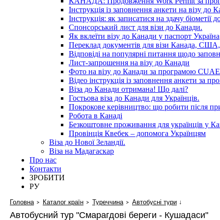
КАНАДА: Продовження Work Permit за пр
Інструкція із заповнення анкети на візу до К
Інструкція: як записатися на здачу біометії 
Спонсорський лист для візи до Канади.
Як вклеїти візу до Канади у паспорт Україна
Переклад документів для візи Канада, США,
Відповіді на популярні питання щодо запов
Лист-запрошення на візу до Канади
Фото на візу до Канади за програмою CUAET
Відео інструкція із заповнення анкети за 
Віза до Канади отримана! Що далі?
Гостьова віза до Канади для Українців.
Покрокове керівництво: що робити після п
Робота в Канаді
Безкоштовне проживання для українців у Ка
Провінція Квебек – допомога Українцям
Віза до Нової Зеландії.
Віза на Мадагаскар
Про нас
Контакти
ЗРОБИТИ
РУ
Головна
Каталог країн
Туреччина
Автобусні тури
↓
Автобусний тур "Смарагдові береги - Кушадаси"