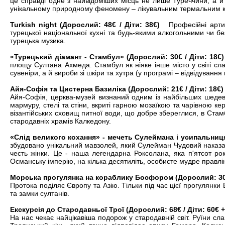
це справді одне з найвідоміших місць не лише Туреччини, а й 
унікальному природному феномену – лікувальним термальним кл
Turkish night (Дорослий: 48€ / Діти: 38€)
Професійні артис
турецької національної кухні та будь-якими алкогольними чи б
турецька музика.
«Турецький діамант - Стамбул» (Дорослий: 30€ / Діти: 18€
площу Султана Ахмеда. Стамбул як ніяке інше місто у світі сла
сувеніри, а й вироби зі шкіри та хутра (у програмі – відвідування
Айя-Софія та Цистерна Базиліка (Дорослий: 21€ / Діти: 18€)
Айя-Софія, церква-музей визнаний одним із найбільших шедеврів
мармуру, стелі та стіни, вкриті гарною мозаїкою та чарівною ке
візантійських сховищ питної води, що добре збереглися, в Стамб
стародавніх храмів Калкедону.
«Слід великого кохання» - мечеть Сулеймана і усипальниця
збудовано унікальний мавзолей, який Сулейман Чудовий наказав
честь жінки. Це - наша легендарна Роксолана, яка п'ятсот ро
Османську імперію, на кілька десятиліть, особисте мудре правл
Морська прогулянка на кораблику Босфором (Дорослий: 30€ 
Протока поділяє Європу та Азію. Тільки під час цієї прогулянк
та замки султанів.
Екскурсія до Стародавньої Трої (Дорослий: 68€ / Діти: 60€ +
На нас чекає найцікавіша подорож у стародавній світ. Руїни слав