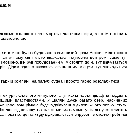
 Дідім
 зніме з нашого тіла омертвілі частинки шкіри, а потім потішить
а шовковистою.
 коли в місті було збудовано знаменитий храм Афіни. Мілет свого
 в античному світі місто вважалося науковим центром, саме тут
мовірно, він був побудований у IV столітті до н. Тут відчувається
торів. Дідим здавна вважався священним місцем, тут знаходиться
 гарній компанії на палубі судна і просто гарно розслабитися.
хітектури, славного минулого та унікальних ландшафтів надають
цілющими властивостями. У Даляні дуже багато озер, насичених
жі красивою річкою буде відвідування дивовижного пляжу Ізтузу.
 Під час відпочинку на пляжі ми матимемо унікальну можливість
с повз гір, де погляду відкриваються вирубані в скелях гробниці