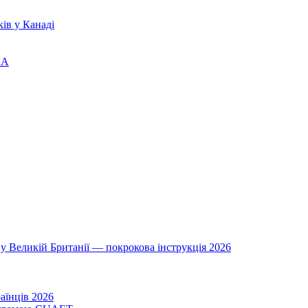
ів у Канаді
ША
у Великій Британії — покрокова інструкція 2026
аїнців 2026