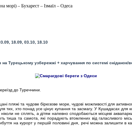
на морі) – Бухарест – Ізмаїл – Одеса
3.09, 18.09, 03.10, 18.10
в на Турецькому узбережжі + харчування по системі сніданок/
переїзд до Туреччини.
щані пляжі та чудове бірюзове море, чудові можливості для активн
ля тих, хто понад усе цінує купання та засмагу. У Кушадасах для 
кі ніколи не сплять, а дітям напевно сподобаються місцеві аквапарки
ь тиша та самота, які порадують втомлених від галасливого місько
ибуття на курорт у першій половині дня, речі можна залишити в ка