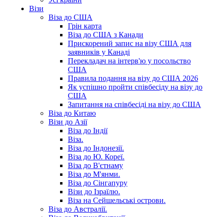
Візи
Віза до США
Грін карта
Віза до США з Канади
Прискорений запис на візу США для
заявників у Канаді
Перекладач на інтерв'ю у посольство
США
Правила подання на візу до США 2026
Як успішно пройти співбесіду на візу до
США
Запитання на співбесіді на візу до США
Віза до Китаю
Візи до Азії
Віза до Індії
Віза.
Віза до Індонезії.
Віза до Ю. Кореї.
Віза до В'єтнаму
Віза до М'янми.
Віза до Сінгапуру
Візи до Ізраїлю.
Віза на Сейшельські острови.
Віза до Австралії.