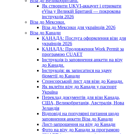
Віза до Великобританії.
Як створити UKVI-аккаунт і отримати
eVisa у Великій Британії — покрокова
інструкція 2026
Віза до Мексики.
Віза до Мексики для українців 2026
Віза до Канади
КАНАДА: Послуга оформлення візи для
українців 2026
КАНАДА: Продовження Work Permit за
програмою CUAET
Інструкція із заповнення анкети на візу
до Канади.
Інструкція: як записатися на здачу
біометії до Канади
Спонсорський лист для візи до Канади.
Як вклеїти візу до Канади у паспорт
Україна
Переклад документів для візи Канада,
США, Великобританія, Австралія, Нова
Зеландія
Відповіді на популярні питання щодо
заповнення анкети Віза до Канади
Лист-запрошення на візу до Канади
Фото на візу до Канади за програмою