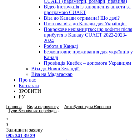
CUAET (параметри, розміри, правила)
Відео інструкція із заповнення анкети за
програмою CUAET
Віза до Канади отримана! Що далі?
Гостьова віза до Канади для Українців.
Покрокове керівництво: що робити після
прибуття в Канаду CUAET 2022-2023-
2024
Робота в Канаді
Безкоштовне проживання для українців у
Канаді
Провінція Квебек – допомога Українцям
Віза до Нової Зеландії.
Віза на Мадагаскар
Про нас
Контакти
ЗРОБИТИ
РУ
Головна
Види відпочинку
Автобусні тури Європою
Тури без нічних переїздів
↓
з
з
Залишити заявку
095 341 39 29