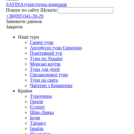
SAFINA
туристична компанія
Пошук по сайту
Шукати
+38(095)341-39-29
Замовити дзвінок
Закрити
Наші тури
Гарячі тури
Автобусні тури Європою
Повітряний тур
Тури по Україні
Морські круїзи
Тури для дітей
Гірськолижні тури
Тури на свята
Чартери з Кишинева
Країни
Туреччина
Греція
Єгипет
Шри-Ланка
Індія
Таїланд
Ізраїль
Усі країни