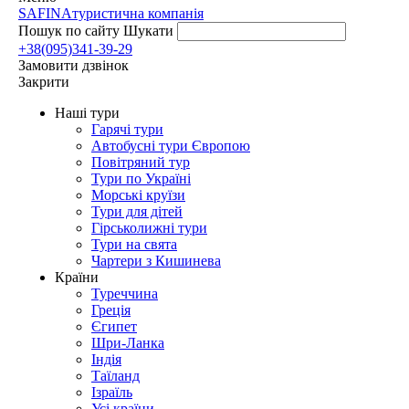
SAFINA
туристична компанія
Пошук по сайту
Шукати
+38(095)341-39-29
Замовити дзвінок
Закрити
Наші тури
Гарячі тури
Автобусні тури Європою
Повітряний тур
Тури по Україні
Морські круїзи
Тури для дітей
Гірськолижні тури
Тури на свята
Чартери з Кишинева
Країни
Туреччина
Греція
Єгипет
Шри-Ланка
Індія
Таїланд
Ізраїль
Усі країни