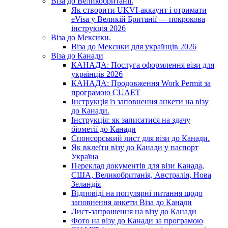
Віза до Великобританії.
Як створити UKVI-аккаунт і отримати
eVisa у Великій Британії — покрокова
інструкція 2026
Віза до Мексики.
Віза до Мексики для українців 2026
Віза до Канади
КАНАДА: Послуга оформлення візи для
українців 2026
КАНАДА: Продовження Work Permit за
програмою CUAET
Інструкція із заповнення анкети на візу
до Канади.
Інструкція: як записатися на здачу
біометії до Канади
Спонсорський лист для візи до Канади.
Як вклеїти візу до Канади у паспорт
Україна
Переклад документів для візи Канада,
США, Великобританія, Австралія, Нова
Зеландія
Відповіді на популярні питання щодо
заповнення анкети Віза до Канади
Лист-запрошення на візу до Канади
Фото на візу до Канади за програмою