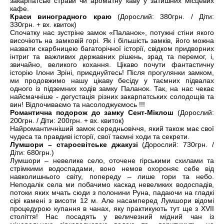
закарпатські страви чи ароматну каву у затишних місцевих
кафе.
Краси виноградного краю
(Дорослий: 380грн. / Діти:
330грн. + вх. квиток)
Спочатку нас зустріне замок «Паланок», потужні стіни якого
височіють на замковій горі. Як і більшість замків, його можна
назвати скарбницею багаторічної історії, свідком придворних
інтриг та важливих державних рішень, зрад та перемог, і,
звичайно, великого кохання. Цікаво почути фантастичну
історію Ілони Зріні, приєднуйтесь! Після прогулянки замком,
ми продовжимо нашу цікаву бесіду у таємних підвалах
одного із підземних ходів замку Паланок. Так, на нас чекає
найсмачніше - дегустація різних закарпатських солодощів та
вин! Відпочиваємо та насолоджуємось !!!
Романтична подорож до замку Сент-Міклош
(Дорослий:
200грн. / Діти: 200грн. + вх. квиток)
Найромантичніший замок середньовіччя, який також має свої
чудеса та правдиві історії, свої таємні ходи та секрети.
Лумшори – старосвітське джакузі
(Дорослий: 730грн. /
Діти: 680грн.)
Лумшори – невелике село, оточене гірськими схилами та
стрімкими водоспадами, воно немов охороняє себе від
навколишнього світу, попереду – лише гори та небо.
Неподалік села ми побачимо каскад невеликих водоспадів,
потоки яких мчать сюди з полонини Руна, падаючи на гладкі
сірі камені з висоти 12 м. Але насамперед Лумшори відомі
процедурою купання в чанах, яку практикують тут ще з XVII
століття! Нас посадять у величезний мідний чан із