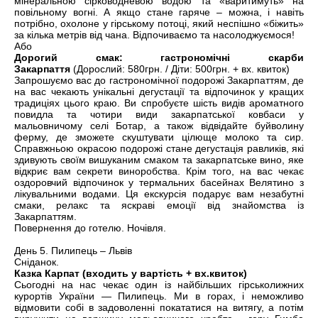
мінеральною сірководневою водою та «варитимуть» на
повільному вогні. А якщо стане гаряче – можна, і навіть
потрібно, охолоне у гірському потоці, який неспішно «біжить»
за кілька метрів від чана. Відпочиваємо та насолоджуємося!
Або
Дорогий смак: гастрономічні скарби
Закарпаття
(Дорослий: 580грн. / Діти: 500грн. + вх. квиток)
Запрошуємо вас до гастрономічної подорожі Закарпаттям, де
на вас чекають унікальні дегустації та відпочинок у кращих
традиціях цього краю. Ви спробуєте шість видів ароматного
повидла та чотири види закарпатської ковбаси у
мальовничому селі Ботар, а також відвідайте буйволину
ферму, де зможете скуштувати цілюще молоко та сир.
Справжньою окрасою подорожі стане дегустація равликів, які
здивують своїм вишуканим смаком та закарпатське вино, яке
відкриє вам секрети виноробства. Крім того, на вас чекає
оздоровчий відпочинок у термальних басейнах Велятино з
лікувальними водами. Ця екскурсія подарує вам незабутні
смаки, релакс та яскраві емоції від знайомства із
Закарпаттям.
Повернення до готелю. Ночівля.
День 5. Пилипець – Львів
Сніданок.
Казка Карпат (входить у вартість + вх.квиток)
Сьогодні на нас чекає один із найбільших гірськолижних
курортів України — Пилипець. Ми в горах, і неможливо
відмовити собі в задоволенні покататися на витягу, а потім