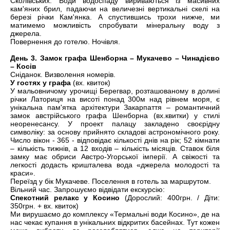
Сколівських. Води водоспаду вириваються із масивних
кам'яних брил, падаючи на величезні вертикальні скелі на
березі річки Кам'янка. А спустившись трохи нижче, ми
матимемо можливість спробувати мінеральну воду з
джерела.
Повернення до готелю. Ночівля.
День 3. Замок графа Шенборна – Мукачево – Чинадієво
– Косів
Сніданок. Визволення номерів.
У гостях у графа
(вх. квиток)
У мальовничому урочищі Берегвар, розташованому в долині
річки Латориця на висоті понад 300м над рівнем моря, є
унікальна пам'ятка архітектури Закарпаття – романтичний
замок австрійського графа Шенборна (вх.квитки) у стилі
неоренесансу. У проект палацу закладено своєрідну
символіку: за основу прийнято складові астрономічного року.
Число вікон - 365 - відповідає кількості днів на рік; 52 кімнати
– кількість тижнів, а 12 входів – кількість місяців. Ставок біля
замку має обриси Австро-Угорської імперії. А свіжості та
легкості додасть кришталева вода «джерела молодості та
краси».
Переїзд у бік Мукачеве. Поселення в готель за маршрутом.
Вільний час. Запрошуємо відвідати екскурсію:
Спекотний релакс у Косино
(Дорослий: 400грн. / Діти:
350грн. + вх. квиток)
Ми вирушаємо до комплексу «Термальні води Косино», де на
нас чекає купання в унікальних відкритих басейнах. Тут кожен