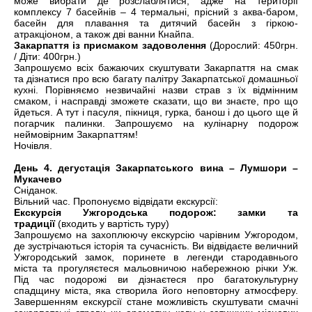
може вибрати де розслаблятися, адже на території
комплексу 7 басейнів – 4 термальні, прісний з аква-баром,
басейн для плавання та дитячий басейн з гіркою-
атракціоном, а також дві ванни Кнайпа.
Закарпаття із присмаком задоволення
(Дорослий: 450грн.
/ Діти: 400грн.)
Запрошуємо всіх бажаючих скуштувати Закарпаття на смак
та дізнатися про всю багату палітру Закарпатської домашньої
кухні. Порівняємо незвичайні назви страв з їх відмінним
смаком, і насправді зможете сказати, що ви знаєте, про що
йдеться. А тут і пасуля, пікниця, гурка, банош і до цього ще й
погарчик палинки. Запрошуємо на кулінарну подорож
неймовірним Закарпаттям!
Ночівля.
День 4. дегустація Закарпатського вина – Лумшори –
Мукачево
Сніданок.
Вільний час. Пропонуємо відвідати екскурсії:
Екскурсія Ужгородська подорож: замки та
традиції
(входить у вартість туру)
Запрошуємо на захоплюючу екскурсію чарівним Ужгородом,
де зустрічаються історія та сучасність. Ви відвідаєте величний
Ужгородський замок, поринете в легенди стародавнього
міста та прогуляєтеся мальовничою набережною річки Уж.
Під час подорожі ви дізнаєтеся про багатокультурну
спадщину міста, яка створила його неповторну атмосферу.
Завершенням екскурсії стане можливість скуштувати смачні