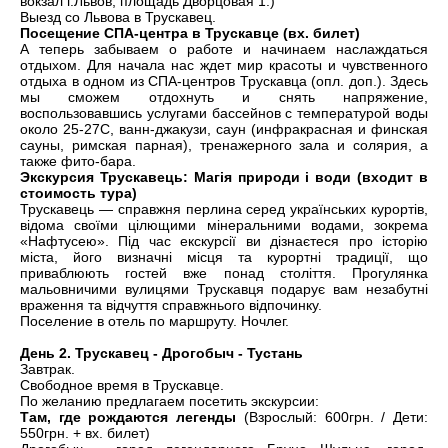
вокзал г.Львов, площадь Дворцовая 1.)
Выезд со Львова в Трускавец.
Посещение СПА-центра в Трускавце (вх. билет)
А теперь забываем о работе и начинаем наслаждаться
отдыхом. Для начала нас ждет мир красоты и чувственного
отдыха в одном из СПА-центров Трускавца (опл. доп.). Здесь
мы сможем отдохнуть и снять напряжение,
воспользовавшись услугами бассейнов с температурой воды
около 25-27С, ванн-джакузи, саун (инфракрасная и финская
сауны, римская парная), тренажерного зала и солярия, а
также фито-бара.
Экскурсия Трускавець: Магія природи і води (входит в
стоимость тура)
Трускавець — справжня перлина серед українських курортів,
відома своїми цілющими мінеральними водами, зокрема
«Нафтусею». Під час екскурсії ви дізнаєтеся про історію
міста, його визначні місця та курортні традиції, що
приваблюють гостей вже понад століття. Прогулянка
мальовничими вулицями Трускавця подарує вам незабутні
враження та відчуття справжнього відпочинку.
Поселение в отель по маршруту. Ночлег.
День 2. Трускавец - Дрогобыч - Тустань
Завтрак.
Свободное время в Трускавце.
По желанию предлагаем посетить экскурсии:
Там, где рождаются легенды
(Взрослый: 600грн. / Дети:
550грн. + вх. билет)