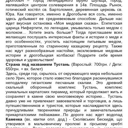
Дрогобыч – город легендарного Бруно Шульца, город,
являвшийся центром солеварения в 14в. Площадь Рынок,
готический костёл св. Бартоломея, деревянная церковь св.
Юра. Как говорится, именно в Дрогобыче вся соль, именно
здесь добывают ее средневековым способом. Дальше нас
ждет вкусная остановка «Моя медовая сказка». Египетская
царица Нифертити, по легендам, умывалась только медом с
молоком… Хотите знать больше? Тогда приглашаем всех
желающих послушать интересные факты и истории о меде и
его особенностях, угостить настоящим питьевым медом,
приготовленным по старинному казацкому рецепту. Также
нас ждут разнообразные настойки, эксклюзивные медовые
истории и дрогобыцкая колбаска! Подарите себе время
здоровья и удовольствия!
Страна под названием Тустань
(Взрослый: 700грн. / Дети:
650грн. + вх. билет)
Здесь, среди гор, скрылось от окружающего мира небольшое
село Урич, которое стало известно благодаря раскинувшимся
неподалеку гигантским песчаным скалам. Это древний
скальный оборонный комплекс Тустань, комплекс
уникальных карпатских пирамид, который продолжает жить и
сохраняет в камне свою многовековую историю... Тустань
давно уже не привлекает завоевателей и торговцев, а лишь
путешественников и туристов, которые наслаждаются здесь
причудливыми творениями природы и замечательными
прикарпатскими пейзажами...По дороге нас ждет водопад
Каменка
(вх. квитки опл. дод.) - Сколівських Бескидів, що
утворився в мальовничому проломі в гірському хребті