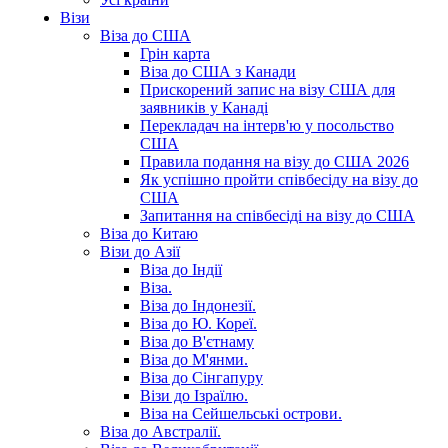
Візи
Віза до США
Грін карта
Віза до США з Канади
Прискорений запис на візу США для
заявників у Канаді
Перекладач на інтерв'ю у посольство
США
Правила подання на візу до США 2026
Як успішно пройти співбесіду на візу до
США
Запитання на співбесіді на візу до США
Віза до Китаю
Візи до Азії
Віза до Індії
Віза.
Віза до Індонезії.
Віза до Ю. Кореї.
Віза до В'єтнаму
Віза до М'янми.
Віза до Сінгапуру
Візи до Ізраїлю.
Віза на Сейшельські острови.
Віза до Австралії.