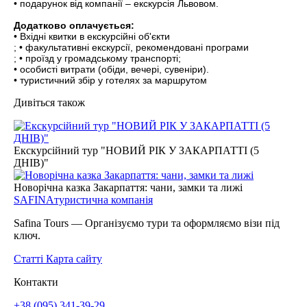
• подарунок від компанії – екскурсія Львовом.
Додатково оплачується:
• Вхідні квитки в екскурсійні об'єкти
; • факультативні екскурсії, рекомендовані програми
; • проїзд у громадському транспорті;
• особисті витрати (обіди, вечері, сувеніри).
• туристичний збір у готелях за маршрутом
Дивіться також
Екскурсійний тур "НОВИЙ РІК У ЗАКАРПАТТІ (5
ДНІВ)"
Новорічна казка Закарпаття: чани, замки та лижі
SAFINA
туристична компанія
Safina Tours — Організуємо тури та оформляємо візи під
ключ.
Статті
Карта сайту
Контакти
+38 (095) 341-39-29