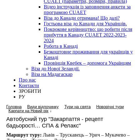
CUAET (параметри, розміри, правила)
Відео інструкція із заповнення анкети за
програмою CUAET
Віза до Канади отримана! Що далі?
Гостьова віза до Канади для Українців.
Покрокове керівництво: що робити після
прибуття в Канаду CUAET 2022-2023-
2024
Робота в Канаді
Безкоштовне проживання для українців у
Канаді
Провінція Квебек – допомога Українцям
Віза до Нової Зеландії.
Віза на Мадагаскар
Про нас
Контакти
ЗРОБИТИ
РУ
Головна
Види відпочинку
Тури на свята
Новорічні тури
Карпати на Новий рік
↓
Автобусний тур "Закарпаття - рецепт
бадьорості… СПА & Релакс"
Маршрут туру:
Львів – Трускавець – Урич – Мукачево –