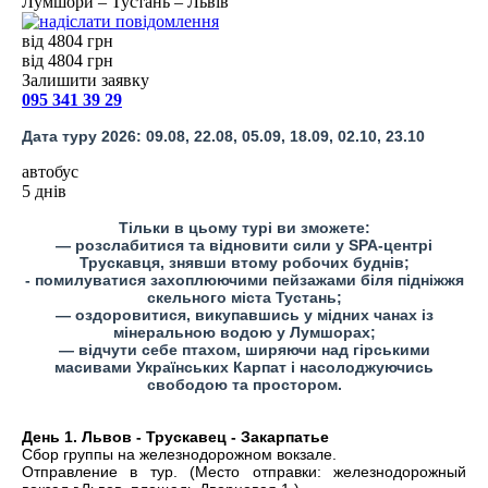
Лумшори – Тустань – Львів
від 4804 грн
від 4804 грн
Залишити заявку
095 341 39 29
Дата туру 2026: 09.08, 22.08, 05.09, 18.09, 02.10, 23.10
автобус
5 днів
Тільки в цьому турі ви зможете:
— розслабитися та відновити сили у SPA-центрі
Трускавця, знявши втому робочих буднів;
- помилуватися захоплюючими пейзажами біля підніжжя
скельного міста Тустань;
— оздоровитися, викупавшись у мідних чанах із
мінеральною водою у Лумшорах;
— відчути себе птахом, ширяючи над гірськими
масивами Українських Карпат і насолоджуючись
свободою та простором.
День 1. Львов - Трускавец - Закарпатье
Сбор группы на железнодорожном вокзале.
Отправление в тур. (Место отправки: железнодорожный