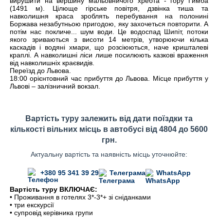
вирушити на вершину мальовничого хребта - гору Гимба
(1491 м). Цілюще гірське повітря, дзвінка тиша та
навколишня краса зроблять перебування на полонині
Боржава незабутньою пригодою, яку захочеться повторити. А
потім нас покличе... шум води. Це водоспад Шипіт, потоки
якого зриваються з висоти 14 метрів, утворюючи кілька
каскадів і водяні хмари, що розсіюються, наче кришталеві
краплі. А навколишні ліси лише посилюють казкові враження
від навколишніх краєвидів.
Переїзд до Львова.
18:00 орієнтовний час прибуття до Львова. Місце прибуття у
Львові – залізничний вокзал.
Вартість туру залежить від дати поїздки та
кількості вільних місць в автобусі від 4804 до 5600
грн.
Актуальну вартість та наявність місць уточнюйте:
+380 95 341 39 29
Телеграма
WhatsApp
Вартість туру ВКЛЮЧАЄ:
• Проживання в готелях 3*-3*+ зі сніданками
• три екскурсії
• супровід керівника групи